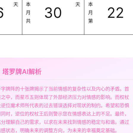
天
本
天
本
6
30
22
月
月
共
第
塔罗牌AI解析
十字牌阵的十张牌揭示了当前情感的复杂性以及内心的矛盾。首
难之中，而星币五则体现了外部经济压力对情感的影响。而权杖
及逆位魔术师所代表的过去错误选择对现状的制约。希望和恐惧
但同时，逆位的权杖王后则警示您在情感表达上的不足。最终，
充分理解自己的需求，以求在未来找到情感的稳定与和谐。通过
情感状态，明确未来的调整方向，为未来的幸福奠定基础。