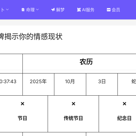
占卜
命理
解梦
AI服务
会员
牌揭示你的情感现状
农历
0:37:43
2025年
10月
3日
❌
❌
❌
节日
传统节日
纪念日