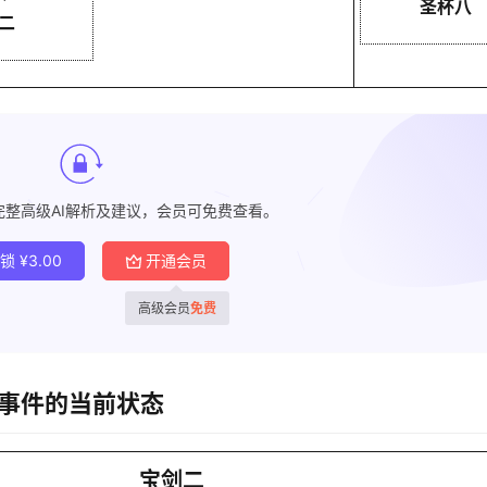
圣杯八
二
完整高级AI解析及建议，会员可免费查看。
解锁
¥
3.00
开通会员
高级会员
免费
事件的当前状态
宝剑二