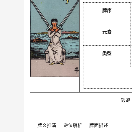
牌序
元素
类型
逃避
牌义推演
逆位解析
牌面描述