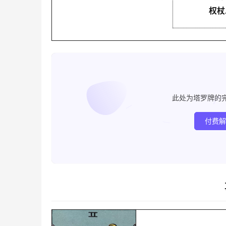
权杖
此处为塔罗牌的
付费