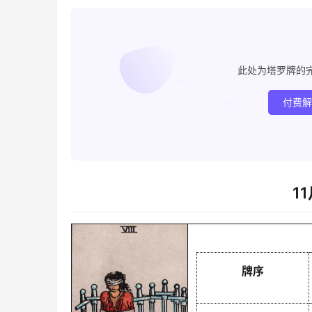
此处为塔罗牌的
付费
1
牌序