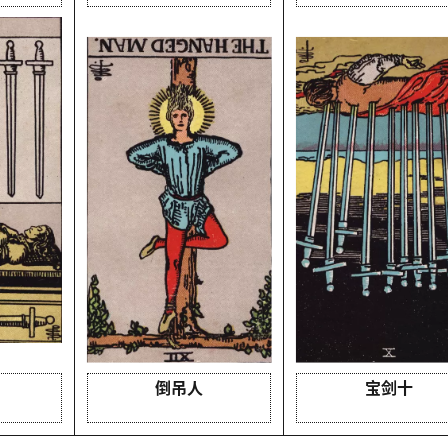
倒吊人
宝剑十