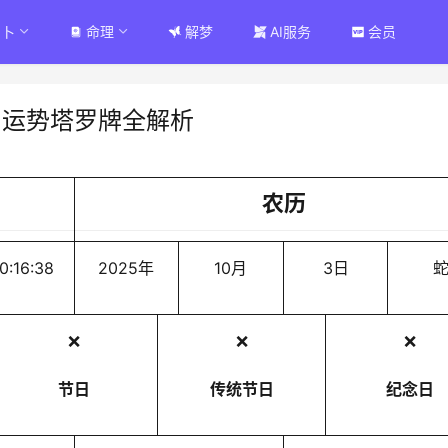
占卜
命理
解梦
AI服务
会员
周运势塔罗牌全解析
农历
0:16:38
2025年
10月
3日
❌
❌
❌
节日
传统节日
纪念日