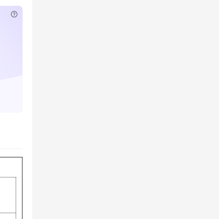
已付费？
登录
或
刷新