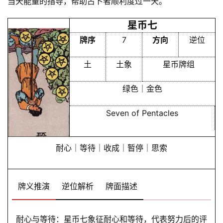
当天能量的指导，帮助占卜者顺利度过一天。
星币七
牌序
7
方向
逆位
土
土象
星币牌组
绿色｜金色
Seven of Pentacles
耐心｜等待｜收成｜暂停｜思索
牌义推演
逆位解析
牌面描述
耐心与等待：星币七象征耐心和等待，代表努力后的评