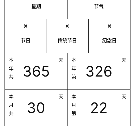
星期
节气
❌
❌
❌
节日
传统节日
纪念日
本
天
本
天
365
326
年
年
共
第
本
天
本
天
30
22
月
月
共
第