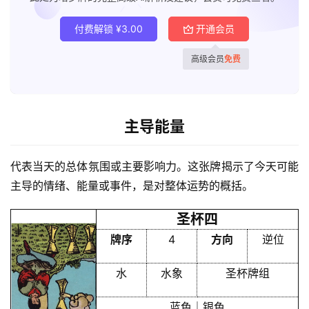
付费解锁
¥
3.00
开通会员
高级会员
免费
主导能量
首
代表当天的总体氛围或主要影响力。这张牌揭示了今天可能
页
主导的情绪、能量或事件，是对整体运势的概括。
圣杯四
黄
牌序
4
方向
逆位
历
水
水象
圣杯牌组
占
蓝色｜银色