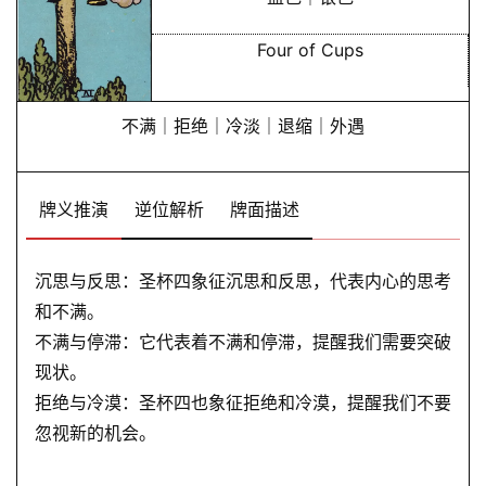
卜
Four of Cups
命
不满｜拒绝｜冷淡｜退缩｜外遇
理
登录
注册
牌义推演
逆位解析
牌面描述
解
梦
沉思与反思：圣杯四象征沉思和反思，代表内心的思考
和不满。
A
不满与停滞：它代表着不满和停滞，提醒我们需要突破
I
现状。
服
拒绝与冷漠：圣杯四也象征拒绝和冷漠，提醒我们不要
务
忽视新的机会。