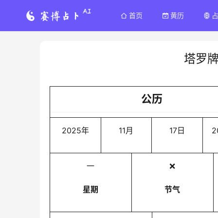
首页
黄历
塔罗
公历
2025年
11月
17日
2
一
❌
星期
节气