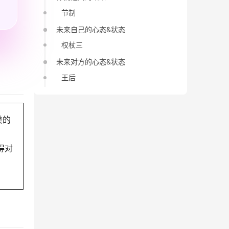
节制
未来自己的心态&状态
权杖三
未来对方的心态&状态
王后
美的
得对