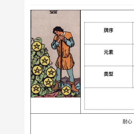
牌序
元素
类型
耐心