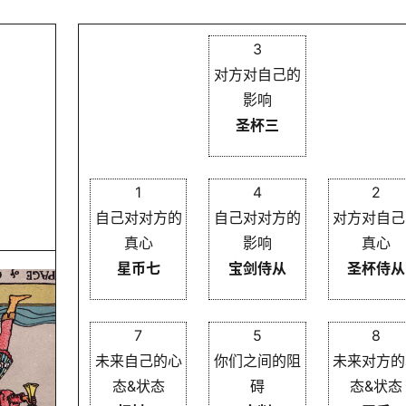
3
对方对自己的
影响
圣杯三
1
4
2
自己对对方的
自己对对方的
对方对自己
真心
影响
真心
星币七
宝剑侍从
圣杯侍从
7
5
8
未来自己的心
你们之间的阻
未来对方的
态&状态
碍
态&状态