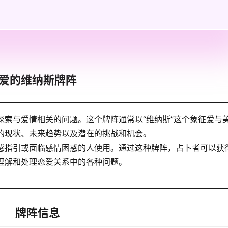
爱的维纳斯牌阵
探索与爱情相关的问题。这个牌阵通常以“维纳斯”这个象征爱与
的现状、未来趋势以及潜在的挑战和机会。
感指引或面临感情困惑的人使用。通过这种牌阵，占卜者可以获
理解和处理恋爱关系中的各种问题。
牌阵信息