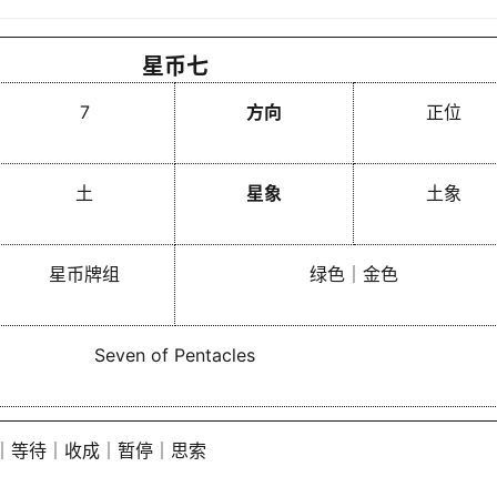
星币七
7
方向
正位
土
星象
土象
星币牌组
绿色｜金色
Seven of Pentacles
｜等待｜收成｜暂停｜思索