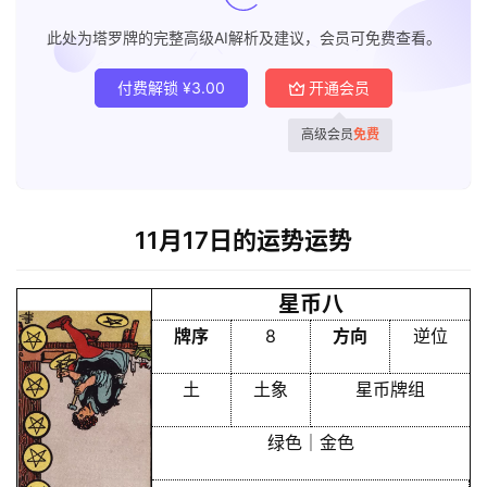
此处为塔罗牌的完整高级AI解析及建议，会员可免费查看。
付费解锁
¥
3.00
开通会员
高级会员
免费
11月17日的运势运势
星币八
牌序
8
方向
逆位
土
土象
星币牌组
绿色｜金色