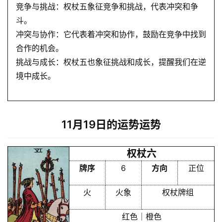
竞争与挑战：权杖五象征竞争和挑战，代表冲突和争
斗。
冲突与协作：它代表着冲突和协作，鼓励在竞争中找到
合作的机会。
挑战与成长：权杖五也象征挑战和成长，提醒我们在逆
首
境中成长。
页
黄
11月19日的运势运势
历
权杖六
牌序
6
方向
正位
占
卜
火
火象
权杖牌组
红色｜橙色