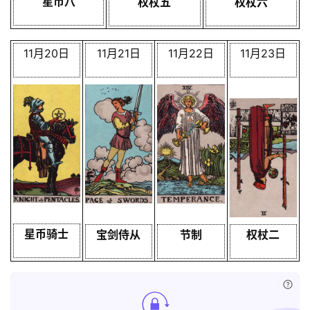
星币八
权杖五
权杖六
11月20日
11月21日
11月22日
11月23日
星币骑士
宝剑侍从
节制
权杖二
已付