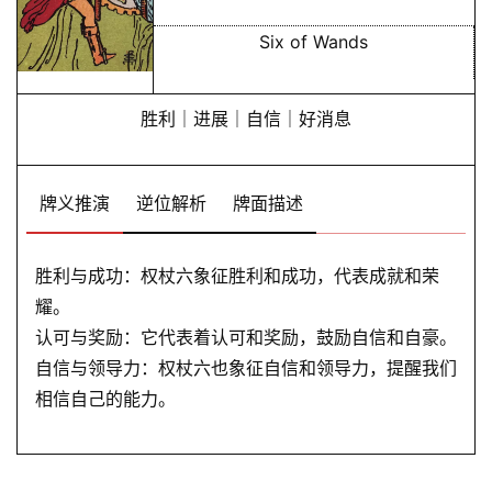
命
理
登录
注册
Six of Wands
胜利｜进展｜自信｜好消息
解
梦
牌义推演
逆位解析
牌面描述
A
I
胜利与成功：权杖六象征胜利和成功，代表成就和荣
服
耀。
务
认可与奖励：它代表着认可和奖励，鼓励自信和自豪。
自信与领导力：权杖六也象征自信和领导力，提醒我们
会
相信自己的能力。
员