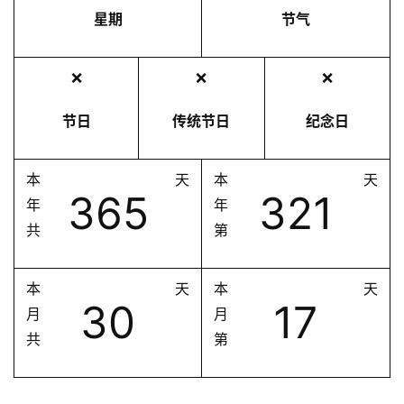
星期
节气
❌
❌
❌
节日
传统节日
纪念日
本
天
本
天
365
321
年
年
共
第
本
天
本
天
30
17
月
月
共
第