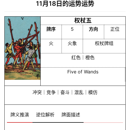
11月18日的运势运势
权杖五
牌序
5
方向
正位
火
火象
权杖牌组
红色｜橙色
Five of Wands
冲突｜竞争｜奋斗｜混乱｜模仿
牌义推演
逆位解析
牌面描述