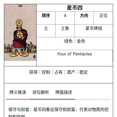
占
星币四
卜
牌序
4
方向
正位
土
土象
星币牌组
命
理
登录
注册
绿色｜金色
Four of Pentacles
解
梦
获得｜控制｜占有｜遗产｜稳定
A
I
牌义推演
逆位解析
牌面描述
服
务
保守与财富：星币四象征保守和财富，代表对物质的控
制和防御。