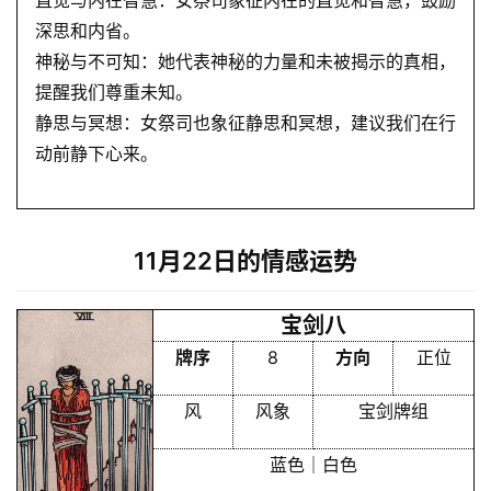
直觉与内在智慧：女祭司象征内在的直觉和智慧，鼓励
深思和内省。
神秘与不可知：她代表神秘的力量和未被揭示的真相，
提醒我们尊重未知。
静思与冥想：女祭司也象征静思和冥想，建议我们在行
动前静下心来。
11月22日的情感运势
宝剑八
牌序
8
方向
正位
风
风象
宝剑牌组
蓝色｜白色