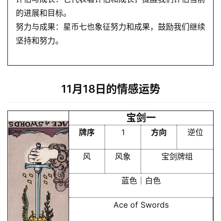
的进展和目标。
努力与成果：星币七也象征努力和成果，鼓励我们继续
坚持和努力。
11月18日的情感运势
宝剑一
牌序
1
方向
逆位
风
风象
宝剑牌组
蓝色｜白色
Ace of Swords