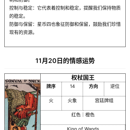
会
控制与稳定：它代表着控制和稳定，提醒我们保持物质
员
的稳定。
防御与保留：星币四也象征防御和保留，鼓励我们珍惜
现有的资源。
11月20日的情感运势
权杖国王
牌序
14
方向
逆位
火
火象
宫廷牌组
红色｜橙色
King of Wands