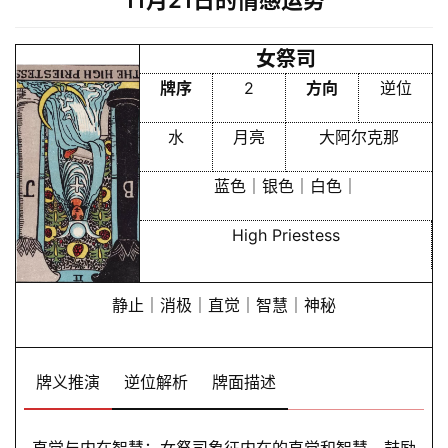
女祭司
牌序
2
方向
逆位
水
月亮
大阿尔克那
蓝色｜银色｜白色｜
High Priestess
静止｜消极｜直觉｜智慧｜神秘
牌义推演
逆位解析
牌面描述