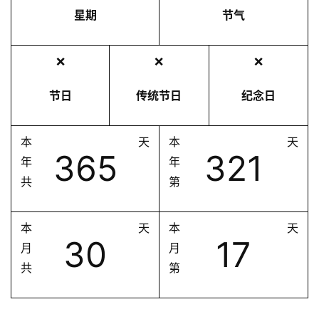
星期
节气
❌
❌
❌
节日
传统节日
纪念日
本
天
本
天
365
321
年
年
共
第
本
天
本
天
30
17
月
月
共
第