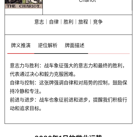
Chariot
黄
历
意志｜自律｜胜利｜旅程｜竞争
占
牌义推演
逆位解析
牌面描述
卜
意志力与胜利：战车象征强大的意志力和最终的胜利，
命
代表通过决心和毅力克服困难。
理
登录
注册
自律与控制：这张牌强调自律和对局势的控制，鼓励保
持冷静和专注。
前进与进步：战车也象征前进和进步，提醒我们积极行
解
动和追求目标。
梦
A