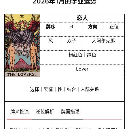
2026年1月的学业运势
I
服
恋人
务
牌序
6
方向
正位
风
双子
大阿尔克那
会
员
粉红色｜绿色
Lover
选择｜爱情｜性｜结合｜人际关系
牌义推演
逆位解析
牌面描述