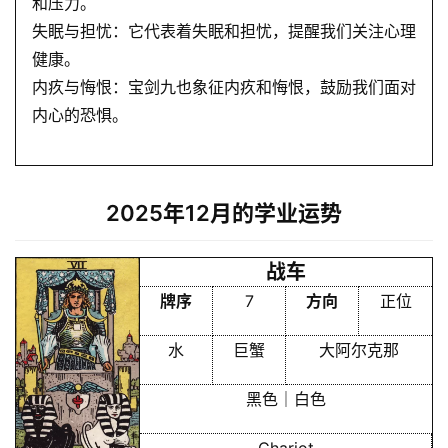
和压力。
失眠与担忧：它代表着失眠和担忧，提醒我们关注心理
健康。
内疚与悔恨：宝剑九也象征内疚和悔恨，鼓励我们面对
内心的恐惧。
2025年12月的学业运势
战车
牌序
7
方向
正位
水
巨蟹
大阿尔克那
首
黑色｜白色
页