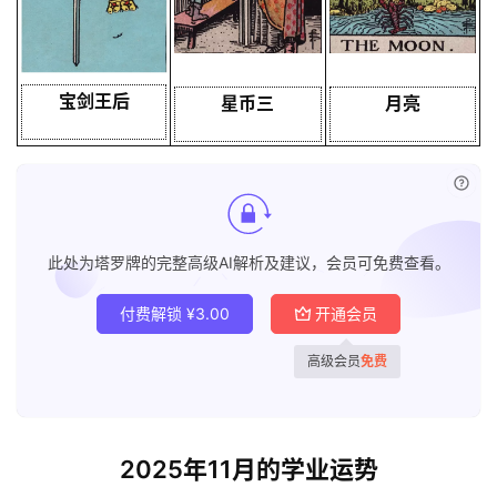
宝剑王后
星币三
月亮
已付
此处为塔罗牌的完整高级AI解析及建议，会员可免费查看。
付费解锁
¥
3.00
开通会员
高级会员
免费
2025年11月的学业运势