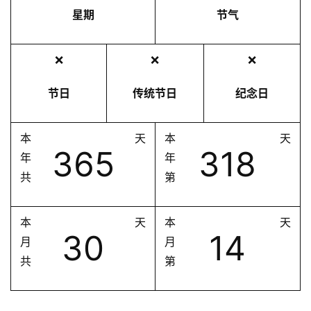
星期
节气
❌
❌
❌
节日
传统节日
纪念日
本
天
本
天
365
318
年
年
共
第
本
天
本
天
30
14
月
月
共
第