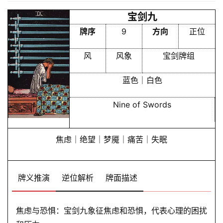
宝剑九
牌序
9
方向
正位
风
风象
宝剑牌组
蓝色｜白色
Nine of Swords
焦虑｜绝望｜梦魇｜痛苦｜失眠
牌义推演
逆位解析
牌面描述
焦虑与恐惧：宝剑九象征焦虑和恐惧，代表心理的困扰