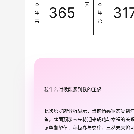
本
天
本
365
31
年
年
共
第
我什么时候能遇到我的正缘
此次塔罗牌分析显示，当前情感状态受到
备。牌面预示未来将迎来成功与幸福的关
调整期望值，积极参与交往，显然未来将