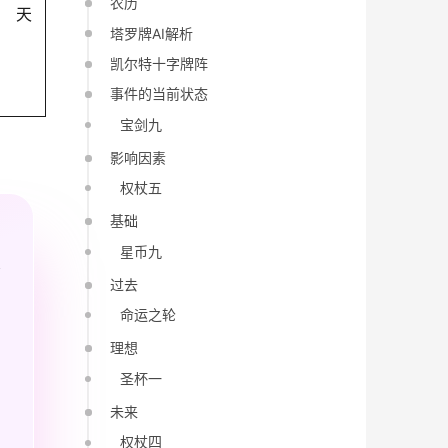
农历
天
塔罗牌AI解析
凯尔特十字牌阵
事件的当前状态
宝剑九
影响因素
权杖五
基础
星币九
过去
命运之轮
理想
圣杯一
未来
权杖四