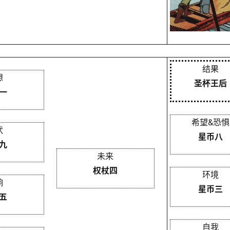
结果
想
圣杯王后
一
希望&恐惧
状
星币八
九
未来
权杖四
环境
响
星币三
五
自我