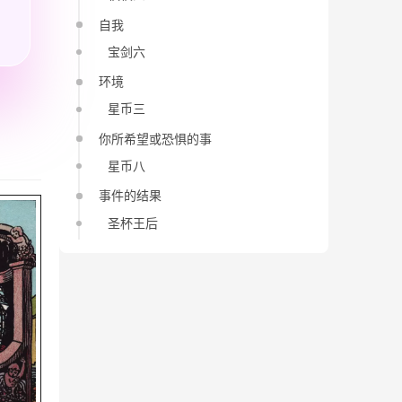
自我
宝剑六
环境
星币三
你所希望或恐惧的事
星币八
事件的结果
圣杯王后