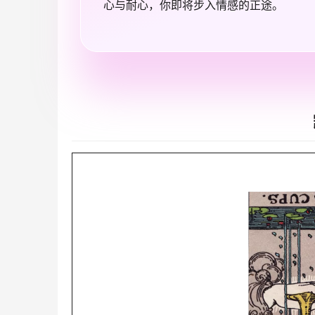
心与耐心，你即将步入情感的正途。