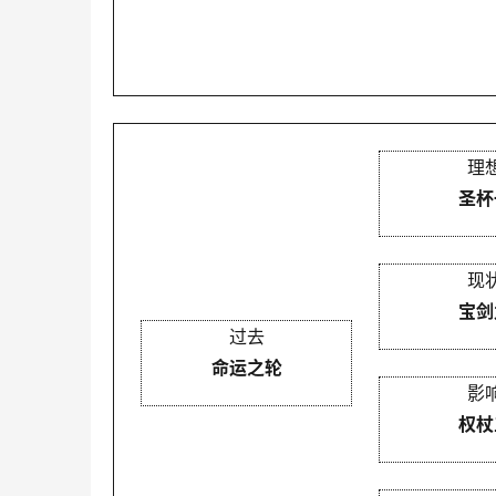
理
圣杯
现
宝剑
过去
命运之轮
影
权杖