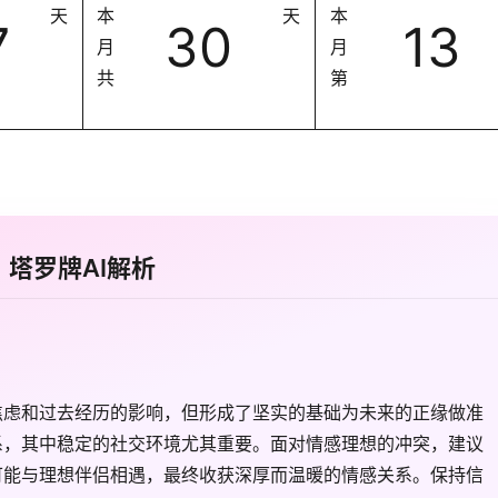
天
本
天
本
7
30
13
月
月
共
第
塔罗牌AI解析
焦虑和过去经历的影响，但形成了坚实的基础为未来的正缘做准
系，其中稳定的社交环境尤其重要。面对情感理想的冲突，建议
可能与理想伴侣相遇，最终收获深厚而温暖的情感关系。保持信