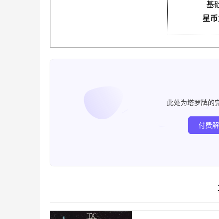
基
星币
此处为塔罗牌的
付费