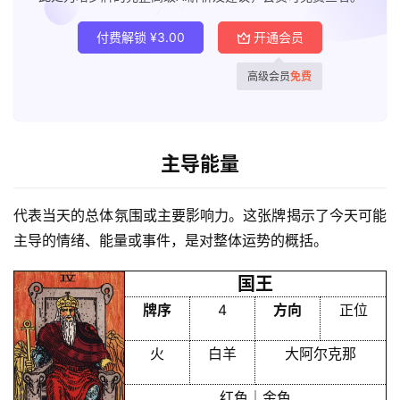
付费解锁
¥
3.00
开通会员
高级会员
免费
主导能量
首
代表当天的总体氛围或主要影响力。这张牌揭示了今天可能
页
主导的情绪、能量或事件，是对整体运势的概括。
国王
黄
牌序
4
方向
正位
历
火
白羊
大阿尔克那
占
红色｜金色