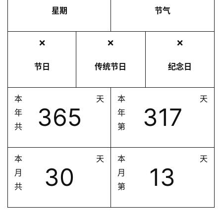
星期
节气
❌
❌
❌
节日
传统节日
纪念日
本
天
本
天
365
317
年
年
共
第
本
天
本
天
30
13
月
月
共
第