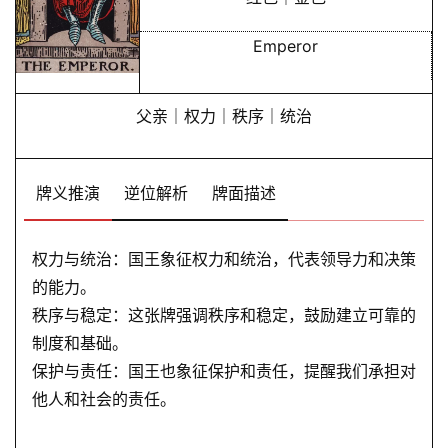
卜
Emperor
命
父亲｜权力｜秩序｜统治
理
登录
注册
牌义推演
逆位解析
牌面描述
解
梦
权力与统治：国王象征权力和统治，代表领导力和决策
的能力。
A
秩序与稳定：这张牌强调秩序和稳定，鼓励建立可靠的
I
制度和基础。
服
保护与责任：国王也象征保护和责任，提醒我们承担对
务
他人和社会的责任。