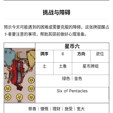
会
员
挑战与障碍
预示今天可能遇到的困难或需要克服的障碍。这张牌提醒占
卜者要注意的事项，帮助其提前做好心理准备。
星币六
牌序
6
方向
逆位
土
土象
星币牌组
绿色｜金色
Six of Pentacles
慈善｜慷慨｜理财｜施受｜宽大