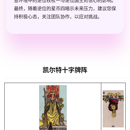
意环境中的逆位权杖一与逆位国王对信心的影响。
最终，随着逆位的星币四暗示未来压力，建议您保
持积极心态，关注团队协作，以应对挑战。
凯尔特十字牌阵