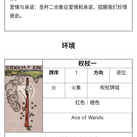
爱情与承诺：圣杯二也象征爱情和承诺，提醒我们珍惜
彼此。
环境
权杖一
牌序
1
方向
逆位
火
火象
权杖牌组
红色｜橙色
Ace of Wands