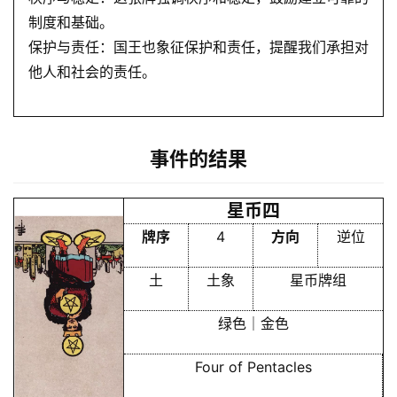
制度和基础。
保护与责任：国王也象征保护和责任，提醒我们承担对
他人和社会的责任。
事件的结果
星币四
牌序
4
方向
逆位
土
土象
星币牌组
绿色｜金色
Four of Pentacles