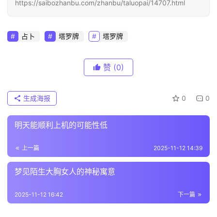
https://saibozhanbu.com/zhanbu/taluopai/14707.html
占卜
塔罗牌
塔罗牌
赞
(0)
生成海报
0
0
明天能顺利上机的可能性低
上一篇
2025-11-12 14:39
梦见陌生大胸女人的神秘寓意
2025-11-12 16:42
下一篇