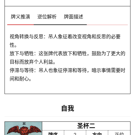
牌义推演
逆位解析
牌面描述
视角转换与反思：吊人象征着改变视角和反思的必要
性。
放下与牺牲：这张牌代表放下和牺牲，鼓励为了更大的
目标而放弃个人利益。
停滞与等待：吊人也象征停滞和等待，暗示事情需要时
间和耐心。
自我
圣杯二
牌序
2
方向
正位