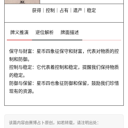
获得｜控制｜占有｜遗产｜稳定
牌义推演
逆位解析
牌面描述
保守与财富：星币四象征保守和财富，代表对物质的控
制和防御。
控制与稳定：它代表着控制和稳定，提醒我们保持物质
的稳定。
防御与保留：星币四也象征防御和保留，鼓励我们珍惜
现有的资源。
该篇内容由赛博占卜原创，如若转载，请注明出处：