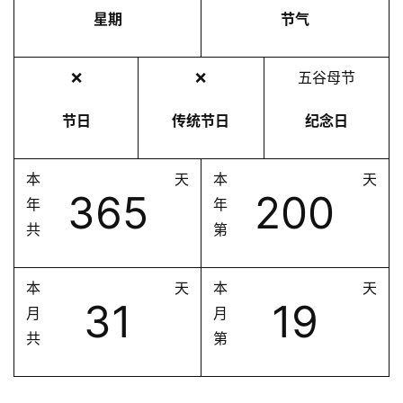
星期
节气
❌
❌
五谷母节
节日
传统节日
纪念日
本
天
本
天
365
200
年
年
共
第
本
天
本
天
31
19
月
月
共
第