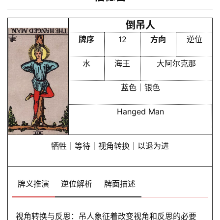
倒吊人
牌序
12
方向
逆位
水
海王
大阿尔克那
蓝色｜银色
Hanged Man
牺牲｜等待｜视角转换｜以退为进
牌义推演
逆位解析
牌面描述
视角转换与反思：吊人象征着改变视角和反思的必要