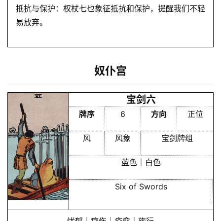
抵抗与保护：权杖七也象征抵抗和保护，提醒我们不轻
理
登录
注册
易放弃。
解
梦
奴仆宫
宝剑六
A
I
牌序
6
方向
正位
服
务
风
风象
宝剑牌组
蓝色｜白色
会
员
Six of Swords