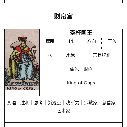
财帛宫
圣杯国王
牌序
14
方向
正位
水
水象
宫廷牌组
蓝色｜银色
King of Cups
真理｜胜利｜思考｜新观点｜决断力｜宗教家｜慈善家｜
艺术家