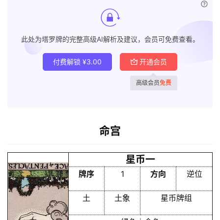
已付
此处为塔罗牌的完整高级AI解析及建议，会员可免费查看。
付费解锁
¥
3.00
开通会员
高级会员
免费
命宫
星币一
牌序
1
方向
逆位
土
土象
星币牌组