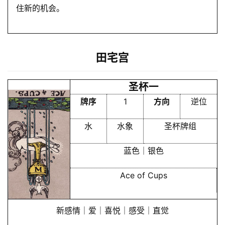
住新的机会。
田宅宫
圣杯一
牌序
1
方向
逆位
水
水象
圣杯牌组
蓝色｜银色
Ace of Cups
新感情｜爱｜喜悦｜感受｜直觉