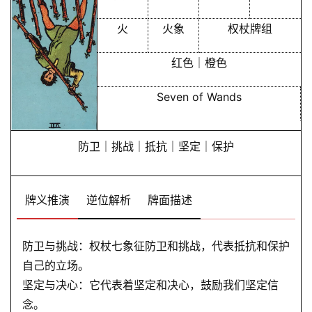
火
火象
权杖牌组
红色｜橙色
首
Seven of Wands
页
防卫｜挑战｜抵抗｜坚定｜保护
黄
历
牌义推演
逆位解析
牌面描述
占
防卫与挑战：权杖七象征防卫和挑战，代表抵抗和保护
卜
自己的立场。
坚定与决心：它代表着坚定和决心，鼓励我们坚定信
念。
命