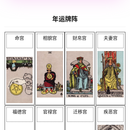
年运牌阵
命宫
相貌宫
财帛宫
夫妻宫
福德宫
官禄宫
迁移宫
疾恶宫