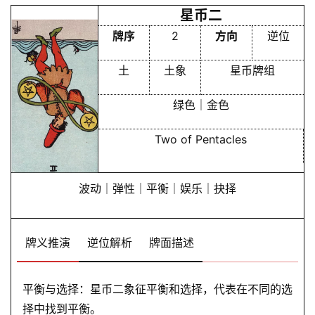
星币二
牌序
2
方向
逆位
土
土象
星币牌组
绿色｜金色
Two of Pentacles
波动｜弹性｜平衡｜娱乐｜抉择
牌义推演
逆位解析
牌面描述
平衡与选择：星币二象征平衡和选择，代表在不同的选
择中找到平衡。