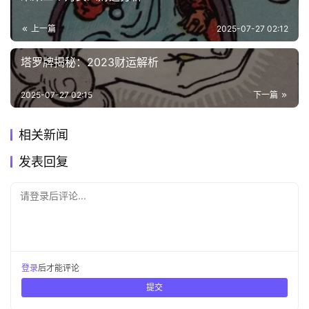
上一篇
2025-07-27 02:12
塔罗牌揭秘：2023财运解析
2025-07-27 02:15
下一篇
相关新闻
发表回复
请登录后评论...
登录
后才能评论
提交