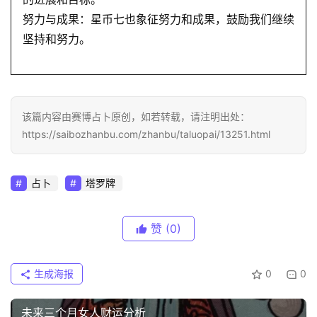
努力与成果：星币七也象征努力和成果，鼓励我们继续
坚持和努力。
该篇内容由赛博占卜原创，如若转载，请注明出处：
https://saibozhanbu.com/zhanbu/taluopai/13251.html
占卜
塔罗牌
赞
(0)
生成海报
0
0
未来三个月女人财运分析