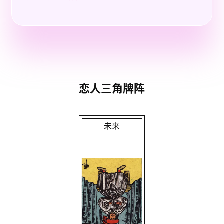
恋人三角牌阵
未来