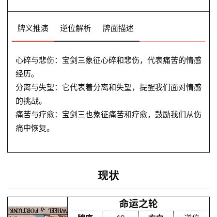
牌义推演
逆位解析
牌面描述
心碎与悲伤：宝剑三象征心碎和悲伤，代表痛苦的情感
经历。
分离与失望：它代表着分离和失望，提醒我们面对情感
的挑战。
痛苦与疗愈：宝剑三也象征痛苦和疗愈，鼓励我们从伤
痛中恢复。
现状
命运之轮