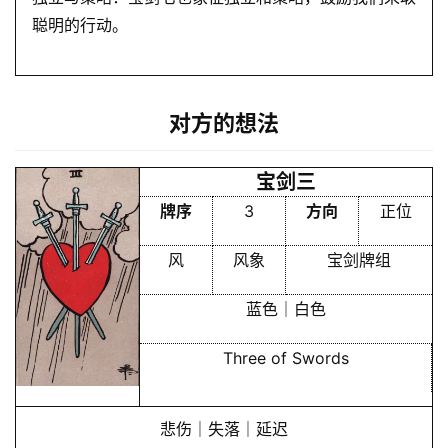
务
聪明的行动。
会
员
对方的想法
宝剑三
牌序
3
方向
正位
风
风象
宝剑牌组
蓝色｜白色
Three of Swords
悲伤｜失落｜延迟