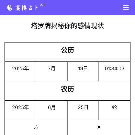
塔罗牌揭秘你的感情现状
公历
2025年
7月
19日
01:34:03
农历
2025年
6月
25日
蛇
六
❌