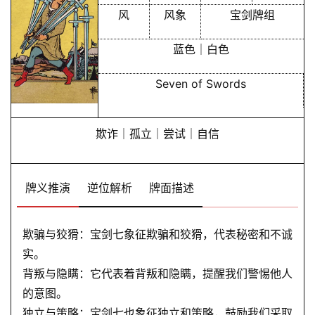
风
风象
宝剑牌组
蓝色｜白色
占
卜
Seven of Swords
命
欺诈｜孤立｜尝试｜自信
理
登录
注册
牌义推演
逆位解析
牌面描述
解
梦
欺骗与狡猾：宝剑七象征欺骗和狡猾，代表秘密和不诚
实。
A
背叛与隐瞒：它代表着背叛和隐瞒，提醒我们警惕他人
I
的意图。
服
独立与策略：宝剑七也象征独立和策略，鼓励我们采取