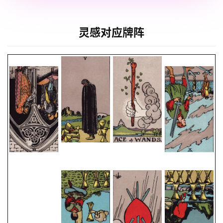
灵感对应牌阵