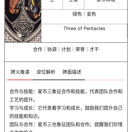
绿色｜金色
Three of Pentacles
合作｜协调｜计划｜荣誉｜才干
牌义推演
逆位解析
牌面描述
合作与技能：星币三象征合作和技能，代表团队合作和
工艺的提升。
学习与成长：它代表着学习和成长，鼓励我们提升自己
的技能和知识。
团队与合作：星币三也象征团队和合作，提醒我们珍惜