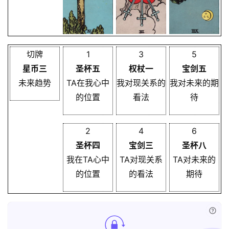
切牌
1
3
5
星币三
圣杯五
权杖一
宝剑五
未来趋势
TA在我心中
我对现关系的
我对未来的期
的位置
看法
待
2
4
6
圣杯四
宝剑三
圣杯八
我在TA心中
TA对现关系
TA对未来的
的位置
的看法
期待
已付