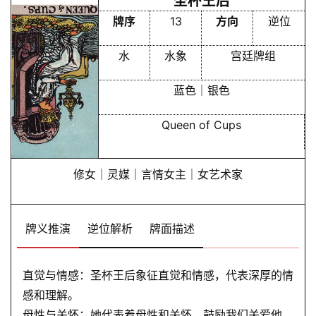
圣杯王后
首
页
牌序
13
方向
逆位
水
水象
宫廷牌组
黄
蓝色｜银色
历
Queen of Cups
占
卜
修女｜灵媒｜言情女主｜女艺术家
命
牌义推演
逆位解析
牌面描述
理
登录
注册
直觉与情感：圣杯王后象征直觉和情感，代表深厚的情
解
感和理解。
梦
母性与关怀：她代表着母性和关怀，鼓励我们关爱他