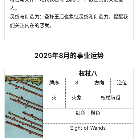
人。
灵感与创造力：圣杯王后也象征灵感和创造力，提醒我
A
们关注内在的感受。
I
服
务
2025年8月的事业运势
会
权杖八
员
牌序
8
方向
逆位
火
火象
权杖牌组
红色｜橙色
Eight of Wands