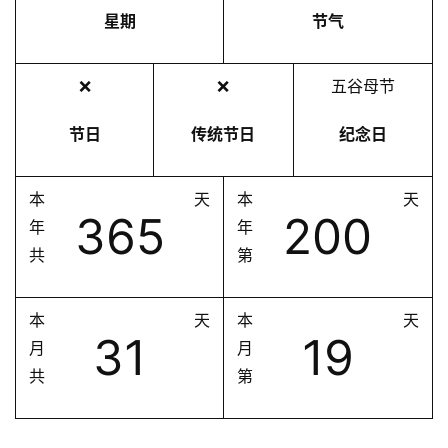
星期
节气
❌
❌
五谷母节
节日
传统节日
纪念日
本
天
本
天
365
200
年
年
共
第
本
天
本
天
31
19
月
月
共
第