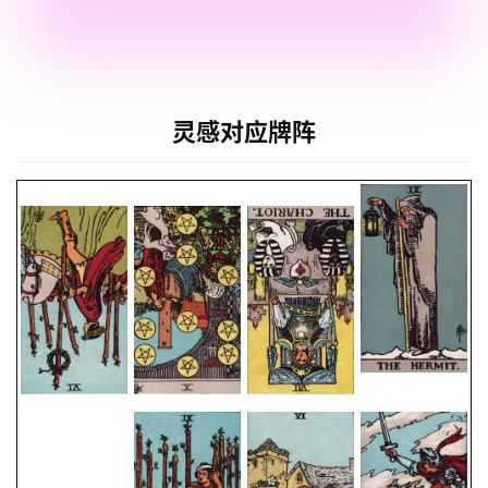
灵感对应牌阵