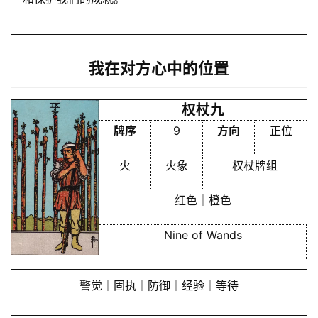
我在对方心中的位置
权杖九
牌序
9
方向
正位
火
火象
权杖牌组
红色｜橙色
Nine of Wands
警觉｜固执｜防御｜经验｜等待