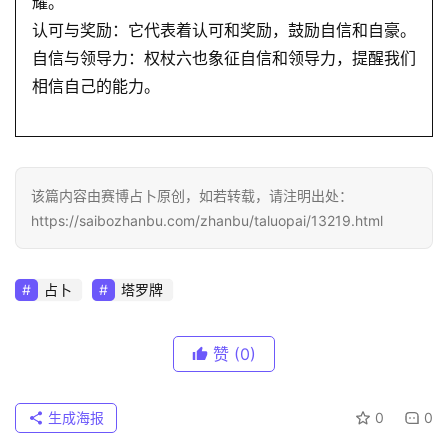
耀。
认可与奖励：它代表着认可和奖励，鼓励自信和自豪。
自信与领导力：权杖六也象征自信和领导力，提醒我们
相信自己的能力。
该篇内容由赛博占卜原创，如若转载，请注明出处：
https://saibozhanbu.com/zhanbu/taluopai/13219.html
占卜
塔罗牌
赞
(0)
生成海报
0
0