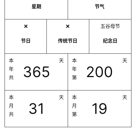
星期
节气
❌
❌
五谷母节
节日
传统节日
纪念日
本
天
本
天
365
200
年
年
共
第
本
天
本
天
31
19
月
月
共
第