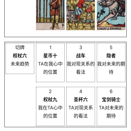
切牌
1
3
5
权杖六
星币十
战车
隐者
未来趋势
TA在我心中
我对现关系的
我对未来的期
的位置
看法
待
2
4
6
权杖九
圣杯六
宝剑骑士
我在TA心中
TA对现关系
TA对未来的
的位置
的看法
期待