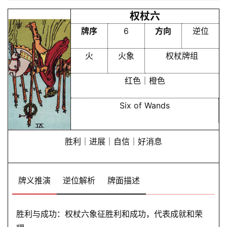
权杖六
牌序
6
方向
逆位
火
火象
权杖牌组
红色｜橙色
Six of Wands
胜利｜进展｜自信｜好消息
牌义推演
逆位解析
牌面描述
胜利与成功：权杖六象征胜利和成功，代表成就和荣