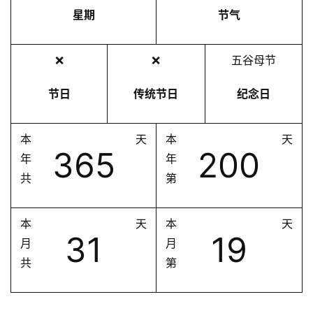
星期
节气
❌
❌
五谷母节
节日
传统节日
纪念日
本
天
本
天
365
200
年
年
共
第
本
天
本
天
31
19
月
月
共
第