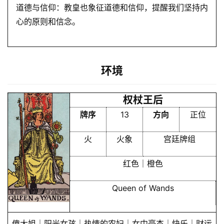
道德与信仰：教皇也象征道德和信仰，提醒我们坚持内
心的原则和信念。
环境
权杖王后
牌序
13
方向
正位
火
火象
宫廷牌组
红色｜橙色
Queen of Wands
傻大姐｜阳光女孩｜热情的农妇｜女中豪杰｜快乐｜财运