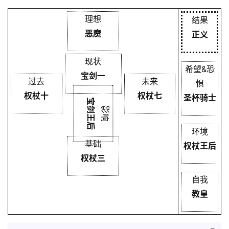
理想
结果
恶魔
正义
现状
希望&恐
宝剑一
过去
未来
惧
权杖十
权杖七
圣杯骑士
宝剑王后
影响
环境
基础
权杖王后
权杖三
自我
教皇