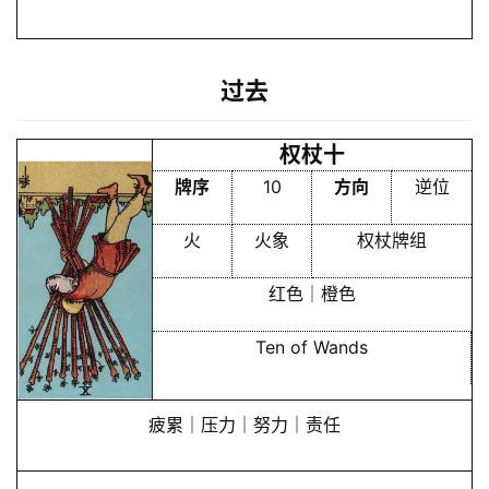
过去
首
页
权杖十
牌序
10
方向
逆位
黄
火
火象
权杖牌组
历
红色｜橙色
占
Ten of Wands
卜
疲累｜压力｜努力｜责任
命
理
登录
注册