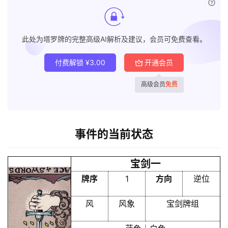
已付
此处为塔罗牌的完整高级AI解析及建议，会员可免费查看。
付费解锁
¥
3.00
开通会员
高级会员
免费
事件的当前状态
宝剑一
牌序
1
方向
逆位
风
风象
宝剑牌组