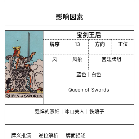
影响因素
宝剑王后
牌序
13
方向
正位
风
风象
宫廷牌组
蓝色｜白色
Queen of Swords
强悍的寡妇｜冰山美人｜铁娘子
牌义推演
逆位解析
牌面描述