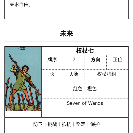
寻求自由。
未来
权杖七
牌序
7
方向
正位
火
火象
权杖牌组
红色｜橙色
Seven of Wands
防卫｜挑战｜抵抗｜坚定｜保护