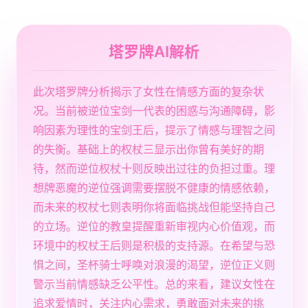
塔罗牌AI解析
此次塔罗牌分析揭示了女性在情感方面的复杂状
况。当前被逆位宝剑一代表的困惑与沟通障碍，影
响因素为理性的宝剑王后，提示了情感与理智之间
的失衡。基础上的权杖三显示出你曾有美好的期
待，然而逆位权杖十则反映出过往的负担过重。理
想牌恶魔的逆位强调需要摆脱不健康的情感依赖，
而未来的权杖七则表明你将面临挑战但能坚持自己
的立场。逆位的教皇提醒重新审视内心价值观，而
环境中的权杖王后则是积极的支持源。在希望与恐
惧之间，圣杯骑士呼唤对浪漫的渴望，逆位正义则
警示当前情感缺乏公平性。总的来看，建议女性在
追求爱情时，关注内心需求，勇敢面对未来的挑