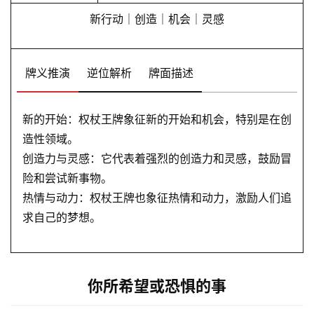
新行动｜创造｜机会｜灵感
牌义推演
逆位解析
牌面描述
新的开始：权杖王牌象征新的开始和机会，特别是在创
造性领域。
创造力与灵感：它代表着强烈的创造力和灵感，鼓励冒
险和尝试新事物。
热情与动力：权杖王牌也象征热情和动力，激励人们追
求自己的梦想。
你所希望或恐惧的事