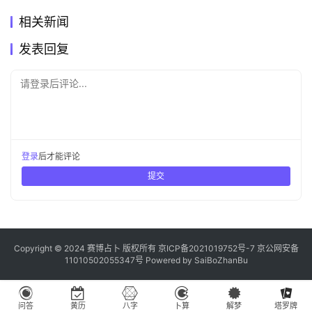
相关新闻
发表回复
请登录后评论...
登录
后才能评论
提交
Copyright © 2024 赛博占卜 版权所有
京ICP备2021019752号-7
京公网安备
11010502055347号
Powered by
SaiBoZhanBu
问答
黄历
八字
卜算
解梦
塔罗牌