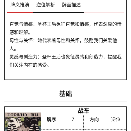
牌义推演
逆位解析
牌面描述
直觉与情感：圣杯王后象征直觉和情感，代表深厚的情
感和理解。
母性与关怀：她代表着母性和关怀，鼓励我们关爱他
人。
灵感与创造力：圣杯王后也象征灵感和创造力，提醒我
们关注内在的感受。
基础
战车
牌序
7
方向
逆位