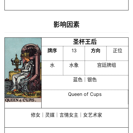
影响因素
圣杯王后
牌序
13
方向
正位
水
水象
宫廷牌组
蓝色｜银色
Queen of Cups
修女｜灵媒｜言情女主｜女艺术家