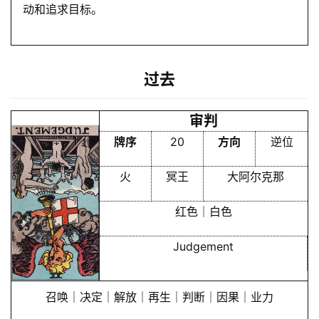
动和追求目标。
过去
首
页
审判
牌序
20
方向
逆位
黄
历
火
冥王
大阿尔克那
红色｜白色
占
Judgement
卜
召唤｜决定｜解放｜再生｜判断｜因果｜业力
命