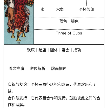
水
水象
圣杯牌组
蓝色｜银色
Three of Cups
欢庆｜结盟｜团体｜宴会｜成功
牌义推演
逆位解析
牌面描述
庆祝与友谊：圣杯三象征庆祝和友谊，代表欢乐和团
结。
合作与支持：它代表着合作和支持，鼓励彼此之间的合
作和理解。