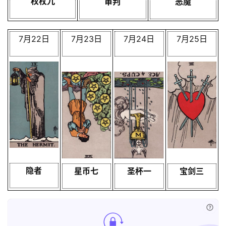
权杖九
审判
恶魔
7月22日
7月23日
7月24日
7月25日
隐者
星币七
圣杯一
宝剑三
已付