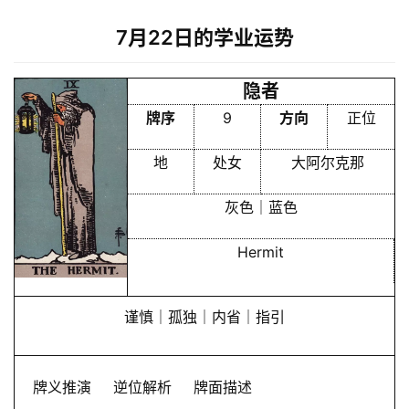
7月22日的学业运势
隐者
牌序
9
方向
正位
地
处女
大阿尔克那
灰色｜蓝色
Hermit
谨慎｜孤独｜内省｜指引
牌义推演
逆位解析
牌面描述