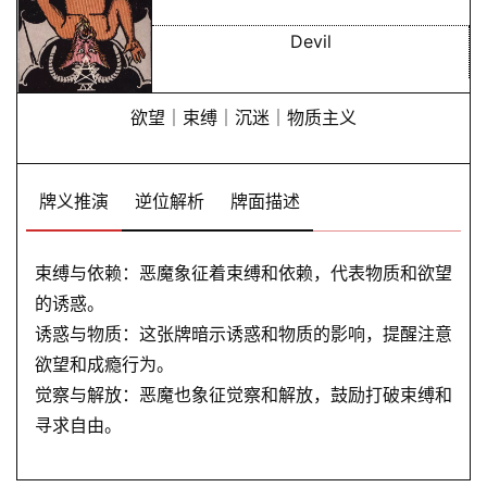
命
Devil
理
登录
注册
欲望｜束缚｜沉迷｜物质主义
解
梦
牌义推演
逆位解析
牌面描述
A
束缚与依赖：恶魔象征着束缚和依赖，代表物质和欲望
I
的诱惑。
服
诱惑与物质：这张牌暗示诱惑和物质的影响，提醒注意
务
欲望和成瘾行为。
觉察与解放：恶魔也象征觉察和解放，鼓励打破束缚和
会
寻求自由。
员