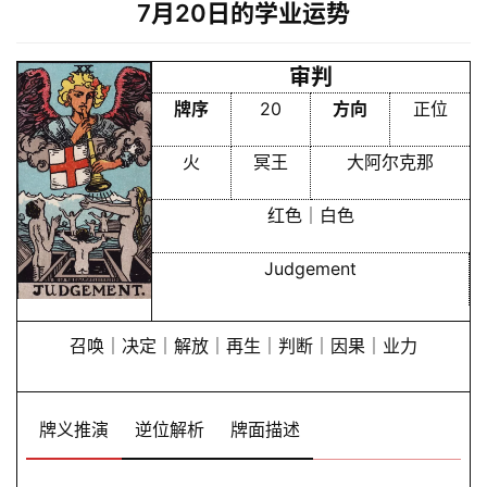
7月20日的学业运势
审判
牌序
20
方向
正位
火
冥王
大阿尔克那
红色｜白色
Judgement
召唤｜决定｜解放｜再生｜判断｜因果｜业力
牌义推演
逆位解析
牌面描述