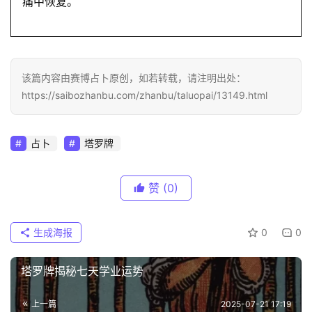
痛中恢复。
该篇内容由赛博占卜原创，如若转载，请注明出处：
https://saibozhanbu.com/zhanbu/taluopai/13149.html
占卜
塔罗牌
赞
(0)
生成海报
0
0
塔罗牌揭秘七天学业运势
上一篇
2025-07-21 17:19