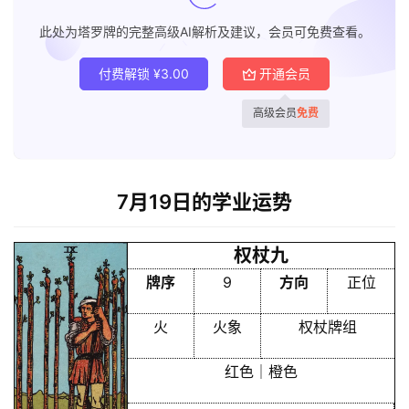
此处为塔罗牌的完整高级AI解析及建议，会员可免费查看。
付费解锁
¥
3.00
开通会员
高级会员
免费
7月19日的学业运势
权杖九
牌序
9
方向
正位
火
火象
权杖牌组
红色｜橙色