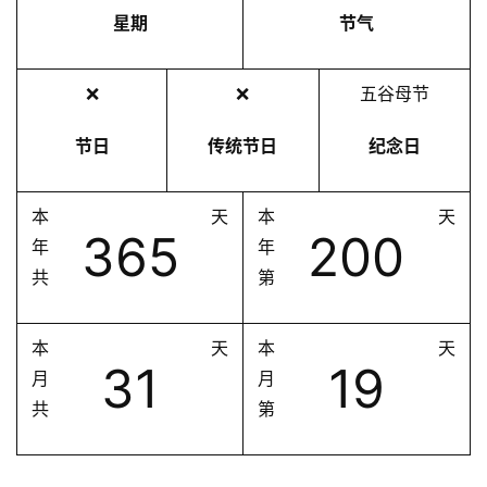
星期
节气
❌
❌
五谷母节
节日
传统节日
纪念日
本
天
本
天
365
200
年
年
共
第
本
天
本
天
31
19
月
月
共
第