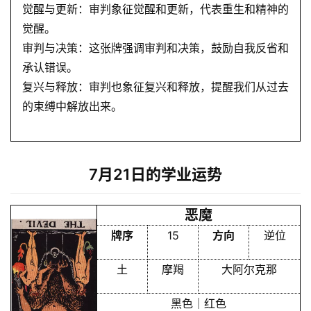
觉醒与更新：审判象征觉醒和更新，代表重生和精神的
觉醒。
审判与决策：这张牌强调审判和决策，鼓励自我反省和
承认错误。
复兴与释放：审判也象征复兴和释放，提醒我们从过去
的束缚中解放出来。
首
页
7月21日的学业运势
黄
历
恶魔
牌序
15
方向
逆位
占
土
摩羯
大阿尔克那
卜
黑色｜红色