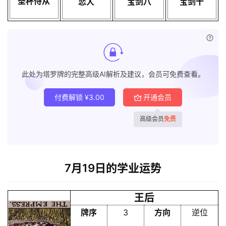
圣杯侍从
恋人
宝剑八
宝剑十
已付
此处为塔罗牌的完整高级AI解析及建议，会员可免费查看。
付费解锁
¥
3.00
开通会员
高级会员
免费
7月19日的学业运势
王后
牌序
3
方向
逆位