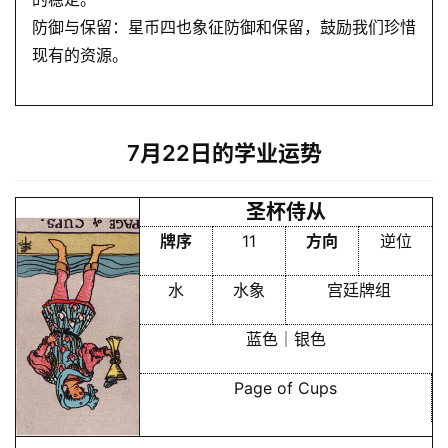
员
防御与保留：星币四也象征防御和保留，鼓励我们珍惜
现有的资源。
7月22日的学业运势
圣杯侍从
牌序
11
方向
逆位
水
水象
宫廷牌组
蓝色｜银色
Page of Cups