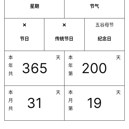
星期
节气
❌
❌
五谷母节
节日
传统节日
纪念日
本
天
本
天
365
200
年
年
共
第
本
天
本
天
31
19
月
月
共
第