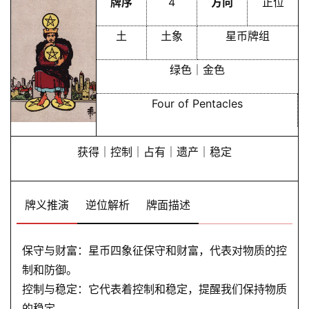
牌序
4
方向
正位
卜
土
土象
星币牌组
命
绿色｜金色
理
登录
注册
Four of Pentacles
解
梦
获得｜控制｜占有｜遗产｜稳定
A
牌义推演
逆位解析
牌面描述
I
服
保守与财富：星币四象征保守和财富，代表对物质的控
务
制和防御。
控制与稳定：它代表着控制和稳定，提醒我们保持物质
会
的稳定。