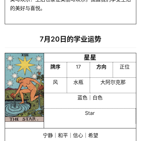
的美好与喜悦。
7月20日的学业运势
星星
牌序
17
方向
正位
风
水瓶
大阿尔克那
蓝色｜白色
Star
宁静｜和平｜信心｜希望