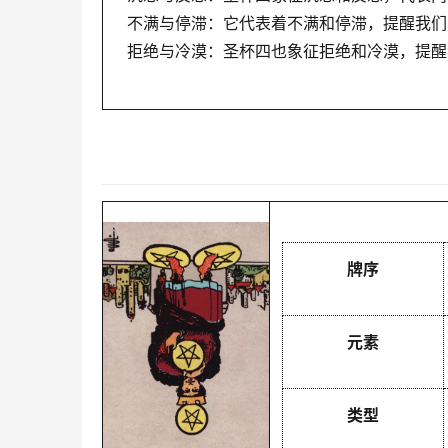
不满与停滞：它代表着不满和停滞，提醒我们
拒绝与冷漠：圣杯四也象征拒绝和冷漠，提醒
牌序
元素
类型