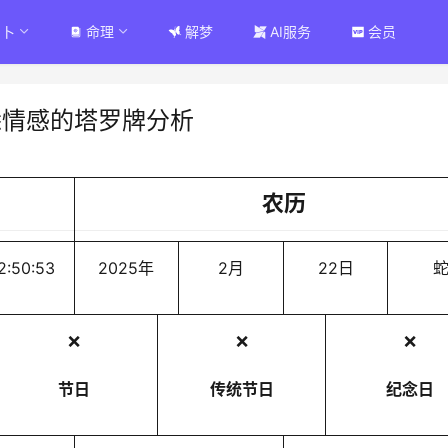
占卜
命理
解梦
AI服务
会员
悉情感的塔罗牌分析
农历
2:50:53
2025年
2月
22日
❌
❌
❌
节日
传统节日
纪念日