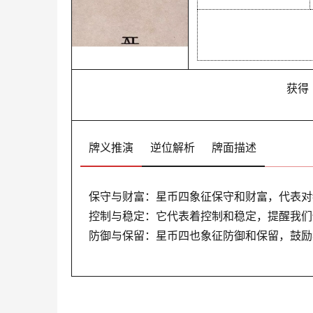
获得
牌义推演
逆位解析
牌面描述
保守与财富：星币四象征保守和财富，代表对
控制与稳定：它代表着控制和稳定，提醒我们
防御与保留：星币四也象征防御和保留，鼓励