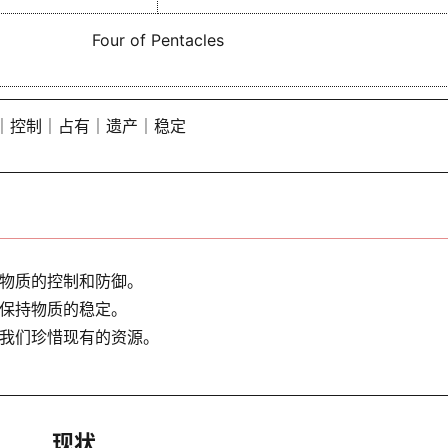
Four of Pentacles
｜控制｜占有｜遗产｜稳定
物质的控制和防御。
保持物质的稳定。
我们珍惜现有的资源。
现状