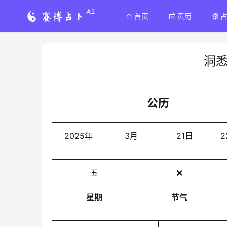
首页
黄历
洞
公历
2025年
3月
21日
2
五
❌
星期
节气