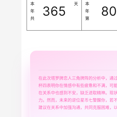
本
天
本
365
80
年
年
共
第
在此次塔罗牌恋人三角牌阵的分析中，通
杯四表明你在情感中有些疲惫和不满，可
在关系中也感到不安，缺乏进取精神。现
力。然而，未来的逆位星币七警醒你，若
建议在关系中加强沟通，共同克服困难，