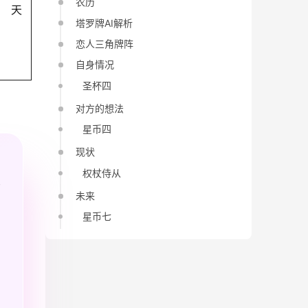
农历
天
塔罗牌AI解析
恋人三角牌阵
自身情况
圣杯四
对方的想法
星币四
现状
权杖侍从
未来
星币七