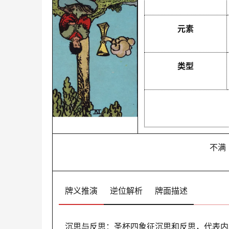
元素
类型
不满
牌义推演
逆位解析
牌面描述
沉思与反思：圣杯四象征沉思和反思，代表内