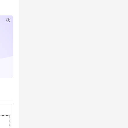
已付费？
登录
或
刷新