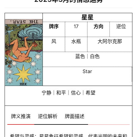
首
星星
页
牌序
17
方向
逆位
黄
风
水瓶
大阿尔克那
历
蓝色｜白色
Star
占
卜
宁静｜和平｜信心｜希望
命
理
登录
注册
牌义推演
逆位解析
牌面描述
解
希望与灵感：星星象征希望和灵感，代表光明的未来和