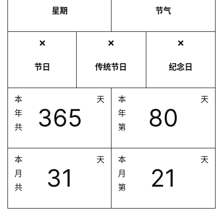
星期
节气
❌
❌
❌
节日
传统节日
纪念日
本
天
本
天
365
80
年
年
共
第
本
天
本
天
31
21
月
月
共
第