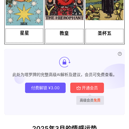
星星
教皇
圣杯五
已付
此处为塔罗牌的完整高级AI解析及建议，会员可免费查看。
付费解锁
¥
3.00
开通会员
高级会员
免费
2025年3月的情感运势