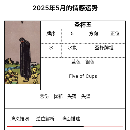
2025年5月的情感运势
圣杯五
牌序
5
方向
正位
水
水象
圣杯牌组
蓝色｜银色
Five of Cups
悲伤｜忧郁｜失落｜失望
牌义推演
逆位解析
牌面描述