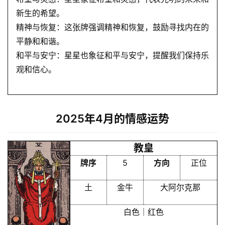
梦
新生的希望。
精神与恢复：这张牌强调精神和恢复，鼓励寻找内在的
平静和和谐。
A
和平与安宁：星星也象征和平与安宁，提醒我们保持乐
I
观和信心。
服
务
2025年4月的情感运势
会
员
教皇
牌序
5
方向
正位
土
金牛
大阿尔克那
白色｜红色