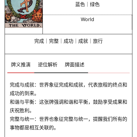
蓝色｜绿色
占
World
卜
完成｜完整｜成功｜成就｜旅行
命
理
登录
注册
牌义推演
逆位解析
牌面描述
解
完成与成就：世界象征完成和成就，代表旅程的终点和
梦
成功的到来。
和谐与平衡：这张牌强调和谐和平衡，鼓励享受成果和
A
庆祝胜利。
I
完整与统一：世界也象征完整与统一，提醒我们所有的
服
事物都是相互关联的。
务