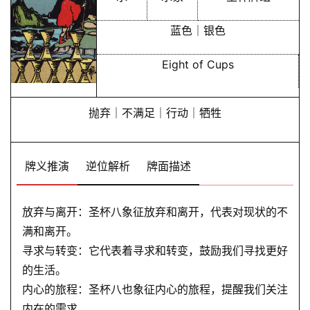
蓝色｜银色
Eight of Cups
抛弃｜不满足｜行动｜牺牲
牌义推演
逆位解析
牌面描述
放弃与离开：圣杯八象征放弃和离开，代表对现状的不
满和离开。
寻求与转变：它代表着寻求和转变，鼓励我们寻找更好
的生活。
内心的旅程：圣杯八也象征内心的旅程，提醒我们关注
内在的需求。