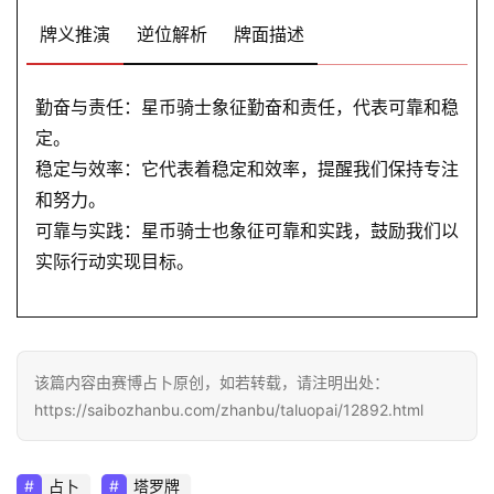
牌义推演
逆位解析
牌面描述
勤奋与责任：星币骑士象征勤奋和责任，代表可靠和稳
定。
稳定与效率：它代表着稳定和效率，提醒我们保持专注
和努力。
可靠与实践：星币骑士也象征可靠和实践，鼓励我们以
实际行动实现目标。
该篇内容由赛博占卜原创，如若转载，请注明出处：
https://saibozhanbu.com/zhanbu/taluopai/12892.html
占卜
塔罗牌