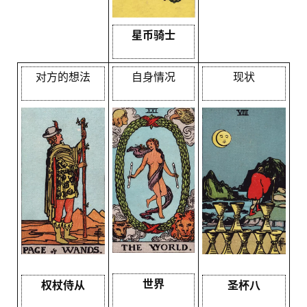
星币骑士
对方的想法
自身情况
现状
世界
权杖侍从
圣杯八