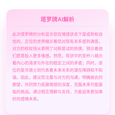
塔罗牌AI解析
此次塔罗牌的分析显示您在情感状态下是成熟和自
信的，正位的世界暗示着您对现有关系感到满意。
对方的权杖侍从表明了对新尝试的热情，预示着他
们愿意投入更多情感。然而，现状中的圣杯八暗示
着内心的渴求与外在的稳定之间的矛盾；同时，逆
位的星币骑士则代表着未来关系的潜在障碍和不和
谐。因此，建议您注重与对方的沟通，明确彼此的
期望，共同努力拓展情感的深度，克服未来可能面
临的挑战。通过相互理解与支持，方能迎来更加美
好的感情未来。