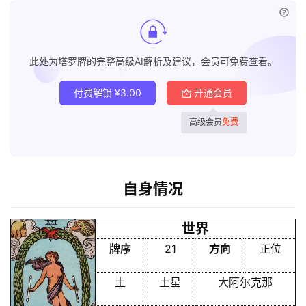
已付
此处为塔罗牌的完整高级AI解析及建议，会员可免费查看。
付费解锁
¥
3.00
开通会员
高级会员
免费
自身情况
首
页
世界
牌序
21
方向
正位
黄
土
土星
大阿尔克那
历