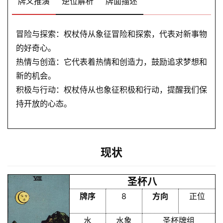
牌义推演
逆位解析
牌面描述
冒险与探索：权杖侍从象征冒险和探索，代表对新事物
的好奇心。
热情与创造：它代表着热情和创造力，鼓励追求梦想和
新的机会。
积极与行动：权杖侍从也象征积极和行动，提醒我们保
持开放的心态。
现状
圣杯八
牌序
8
方向
正位
水
水象
圣杯牌组