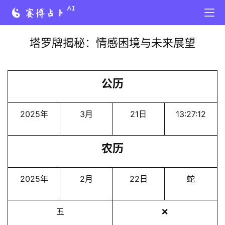
塔罗牌揭秘：情感困境与未来展望
公历
2025年
3月
21日
13:27:12
农历
2025年
2月
22日
蛇
五
❌