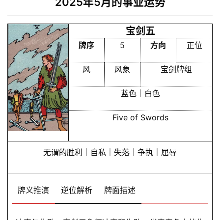
2025年5月的事业运势
I
服
宝剑五
务
牌序
5
方向
正位
风
风象
宝剑牌组
会
员
蓝色｜白色
Five of Swords
无谓的胜利｜自私｜失落｜争执｜屈辱
牌义推演
逆位解析
牌面描述