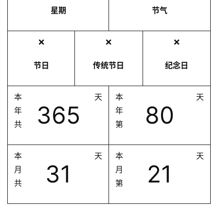
星期
节气
❌
❌
❌
节日
传统节日
纪念日
本
天
本
天
365
80
年
年
共
第
本
天
本
天
31
21
月
月
共
第