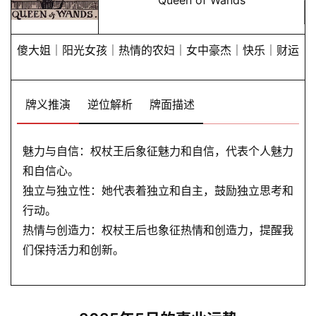
Queen of Wands
黄
历
傻大姐｜阳光女孩｜热情的农妇｜女中豪杰｜快乐｜财运
占
牌义推演
逆位解析
牌面描述
卜
魅力与自信：权杖王后象征魅力和自信，代表个人魅力
命
和自信心。
理
登录
注册
独立与独立性：她代表着独立和自主，鼓励独立思考和
行动。
热情与创造力：权杖王后也象征热情和创造力，提醒我
解
们保持活力和创新。
梦
A