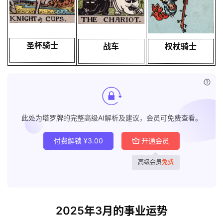
圣杯骑士
战车
权杖骑士
已付
此处为塔罗牌的完整高级AI解析及建议，会员可免费查看。
付费解锁
¥
3.00
开通会员
高级会员
免费
2025年3月的事业运势