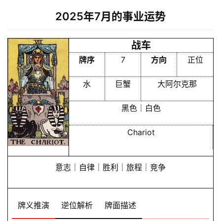
2025年7月的事业运势
战车
牌序
7
方向
正位
水
巨蟹
大阿尔克那
黑色｜白色
Chariot
意志｜自律｜胜利｜旅程｜竞争
牌义推演
逆位解析
牌面描述