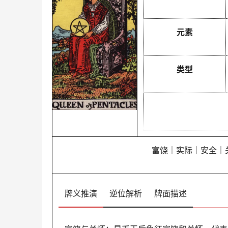
元素
类型
富饶｜实际｜安全｜
牌义推演
逆位解析
牌面描述