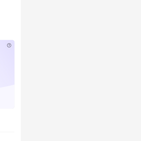
已付费？
登录
或
刷新