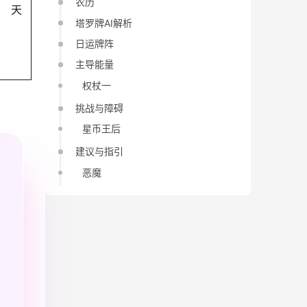
农历
天
塔罗牌AI解析
日运牌阵
主导能量
权杖一
挑战与障碍
星币王后
建议与指引
恶魔