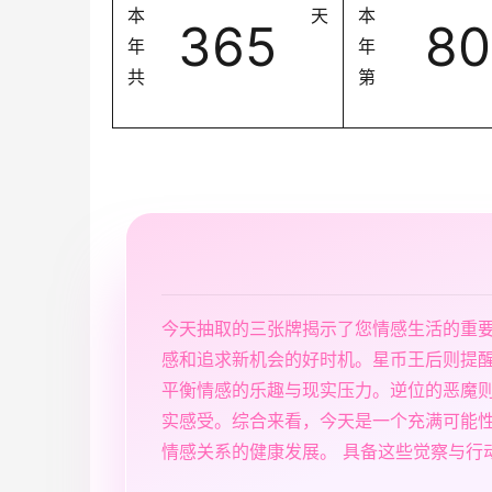
本
天
本
365
80
年
年
共
第
今天抽取的三张牌揭示了您情感生活的重
感和追求新机会的好时机。星币王后则提
平衡情感的乐趣与现实压力。逆位的恶魔
实感受。综合来看，今天是一个充满可能
情感关系的健康发展。 具备这些觉察与行