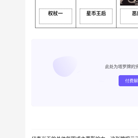
权杖一
星币王后
恶
此处为塔罗牌的
付费