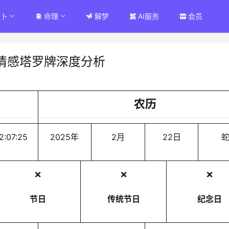
占卜
命理
解梦
AI服务
会员
情感塔罗牌深度分析
农历
2:07:25
2025年
2月
22日
❌
❌
❌
节日
传统节日
纪念日