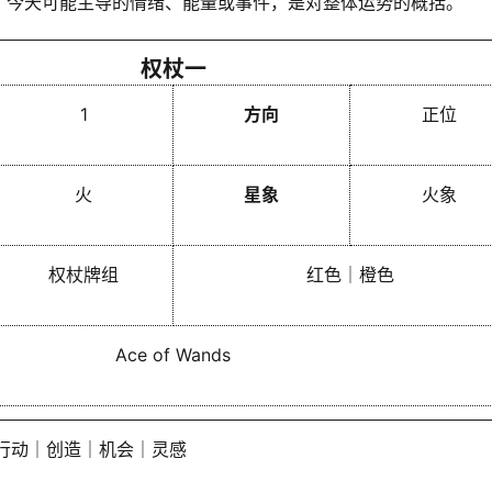
了今天可能主导的情绪、能量或事件，是对整体运势的概括。
权杖一
1
方向
正位
火
星象
火象
权杖牌组
红色｜橙色
Ace of Wands
行动｜创造｜机会｜灵感