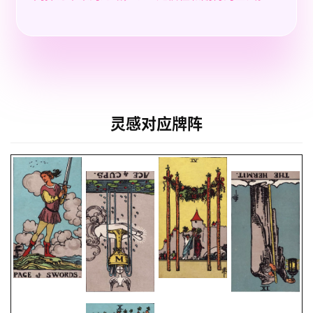
灵感对应牌阵