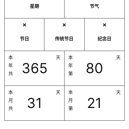
星期
节气
❌
❌
❌
节日
传统节日
纪念日
本
天
本
天
365
80
年
年
共
第
本
天
本
天
31
21
月
月
共
第