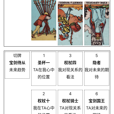
切牌
1
3
5
宝剑侍从
圣杯一
权杖四
隐者
未来趋势
TA在我心中
我对现关系的
我对未来的期
的位置
看法
待
2
4
6
权杖十
权杖骑士
宝剑国王
我在TA心中
TA对现关系
TA对未来的