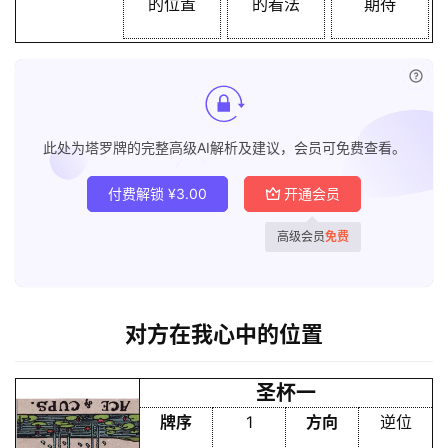
的位置
的看法
期待
已付
此处为塔罗牌的完整高级AI解析及建议，会员可免费查看。
付费解锁
¥
3.00
开通会员
高级会员
免费
对方在我心中的位置
圣杯一
牌序
1
方向
逆位