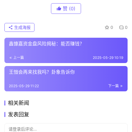
赞
(0)
生成海报
0
0
鑫慷嘉资金盘风险揭秘：能否赚钱？
上一篇
2025-05-29 10:19
王愷会再来找我吗？卦象告诉你
2025-05-29 11:22
下一篇
相关新闻
发表回复
请登录后评论...