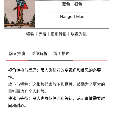
蓝色｜银色
Hanged Man
牺牲｜等待｜视角转换｜以退为进
牌义推演
逆位解析
牌面描述
视角转换与反思：吊人象征着改变视角和反思的必要
性。
放下与牺牲：这张牌代表放下和牺牲，鼓励为了更大的
目标而放弃个人利益。
停滞与等待：吊人也象征停滞和等待，暗示事情需要时
间和耐心。