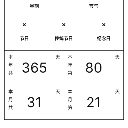
星期
节气
❌
❌
❌
节日
传统节日
纪念日
本
天
本
天
365
80
年
年
共
第
本
天
本
天
31
21
月
月
共
第