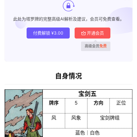
此处为塔罗牌的完整高级AI解析及建议，会员可免费查看。
付费解锁
¥
3.00
开通会员
高级会员
免费
自身情况
首
页
宝剑五
牌序
5
方向
正位
黄
风
风象
宝剑牌组
历
蓝色｜白色