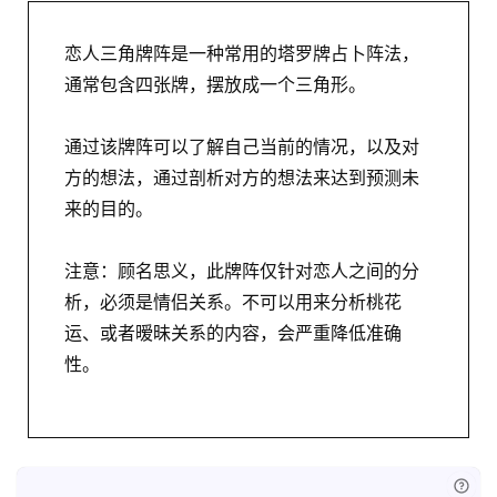
恋人三角牌阵是一种常用的塔罗牌占卜阵法，
通常包含四张牌，摆放成一个三角形。
通过该牌阵可以了解自己当前的情况，以及对
方的想法，通过剖析对方的想法来达到预测未
来的目的。
注意：顾名思义，此牌阵仅针对恋人之间的分
析，必须是情侣关系。不可以用来分析桃花
运、或者暧昧关系的内容，会严重降低准确
性。
已付