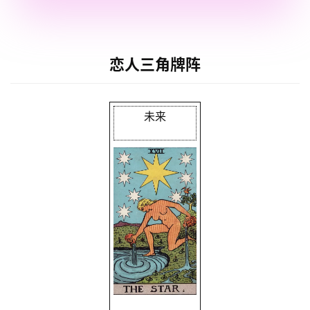
恋人三角牌阵
未来