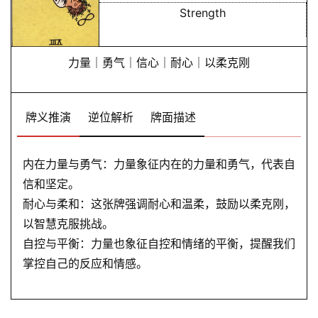
卜
Strength
命
力量｜勇气｜信心｜耐心｜以柔克刚
理
登录
注册
牌义推演
逆位解析
牌面描述
解
梦
内在力量与勇气：力量象征内在的力量和勇气，代表自
信和坚定。
耐心与柔和：这张牌强调耐心和温柔，鼓励以柔克刚，
A
I
以智慧克服挑战。
服
自控与平衡：力量也象征自控和情绪的平衡，提醒我们
务
掌控自己的反应和情感。
会