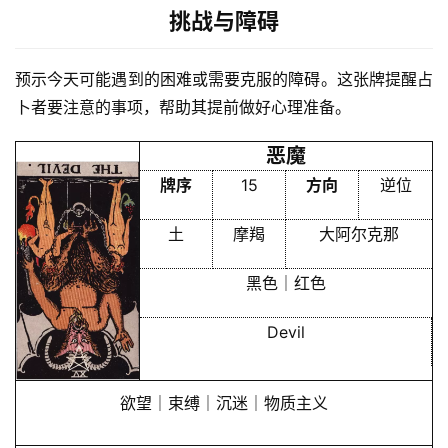
员
挑战与障碍
预示今天可能遇到的困难或需要克服的障碍。这张牌提醒占
卜者要注意的事项，帮助其提前做好心理准备。
恶魔
牌序
15
方向
逆位
土
摩羯
大阿尔克那
黑色｜红色
Devil
欲望｜束缚｜沉迷｜物质主义