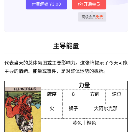
付费解锁
¥
3.00
开通会员
高级会员
免费
主导能量
代表当天的总体氛围或主要影响力。这张牌揭示了今天可能
首
主导的情绪、能量或事件，是对整体运势的概括。
页
力量
牌序
8
方向
逆位
黄
历
火
狮子
大阿尔克那
黄色｜橙色
占