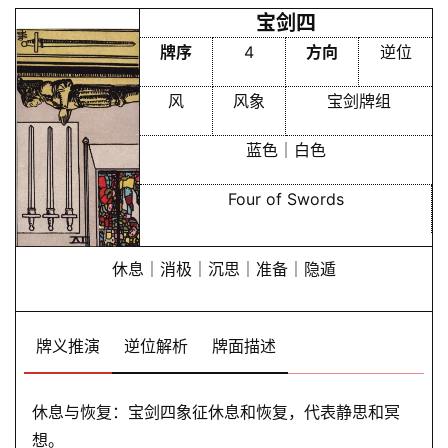
宝剑四
牌序
4
方向
逆位
风
风象
宝剑牌组
蓝色｜白色
Four of Swords
休息｜消极｜沉思｜准备｜隐遁
牌义推演
逆位解析
牌面描述
休息与恢复：宝剑四象征休息和恢复，代表静思和冥
想。