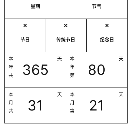
星期
节气
❌
❌
❌
节日
传统节日
纪念日
本
天
本
天
365
80
年
年
共
第
本
天
本
天
31
21
月
月
共
第