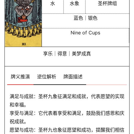
水
水象
圣杯牌组
蓝色｜银色
Nine of Cups
享乐｜得意｜美梦成真
牌义推演
逆位解析
牌面描述
满足与成就：圣杯九象征满足和成就，代表愿望的实现
和幸福。
享受与满足：它代表着享受和满足，鼓励我们感恩和庆
祝成就。
愿望与成功：圣杯九也象征愿望和成功，提醒我们相信