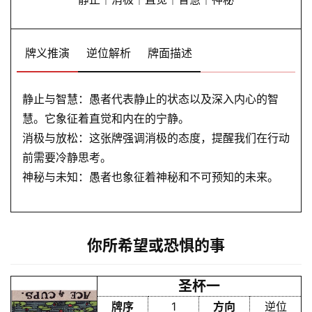
牌义推演
逆位解析
牌面描述
静止与智慧：愚者代表静止的状态以及深入内心的智
慧。它象征着直觉和内在的宁静。
消极与放松：这张牌强调消极的态度，提醒我们在行动
前需要冷静思考。
神秘与未知：愚者也象征着神秘和不可预知的未来。
你所希望或恐惧的事
圣杯一
牌序
1
方向
逆位