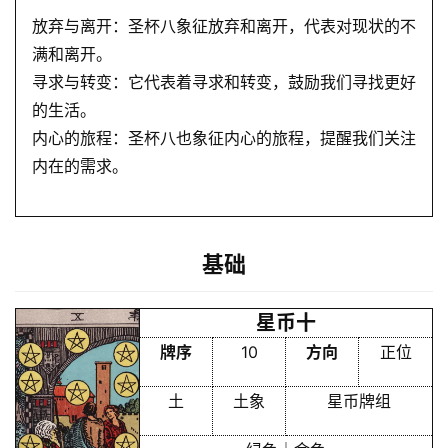
放弃与离开：圣杯八象征放弃和离开，代表对现状的不
满和离开。
寻求与转变：它代表着寻求和转变，鼓励我们寻找更好
的生活。
内心的旅程：圣杯八也象征内心的旅程，提醒我们关注
内在的需求。
基础
星币十
牌序
10
方向
正位
土
土象
星币牌组