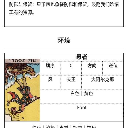
防御与保留：星币四也象征防御和保留，鼓励我们珍惜
现有的资源。
环境
愚者
牌序
0
方向
逆位
风
天王
大阿尔克那
白色｜黄色
Fool
静止｜消极｜直觉｜智慧｜神秘