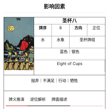
影响因素
圣杯八
牌序
8
方向
正位
水
水象
圣杯牌组
蓝色｜银色
Eight of Cups
抛弃｜不满足｜行动｜牺牲
牌义推演
逆位解析
牌面描述