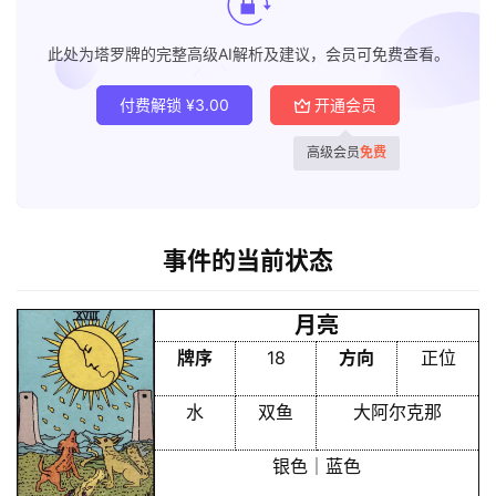
此处为塔罗牌的完整高级AI解析及建议，会员可免费查看。
付费解锁
¥
3.00
开通会员
高级会员
免费
事件的当前状态
月亮
牌序
18
方向
正位
水
双鱼
大阿尔克那
银色｜蓝色