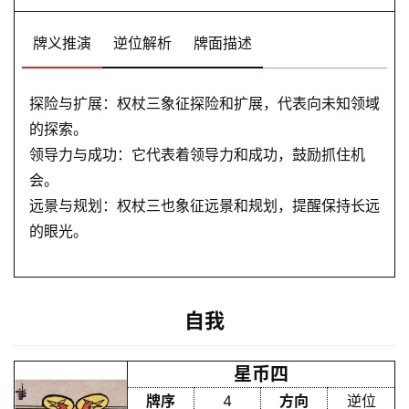
牌义推演
逆位解析
牌面描述
探险与扩展：权杖三象征探险和扩展，代表向未知领域
的探索。
领导力与成功：它代表着领导力和成功，鼓励抓住机
会。
远景与规划：权杖三也象征远景和规划，提醒保持长远
的眼光。
自我
星币四
牌序
4
方向
逆位