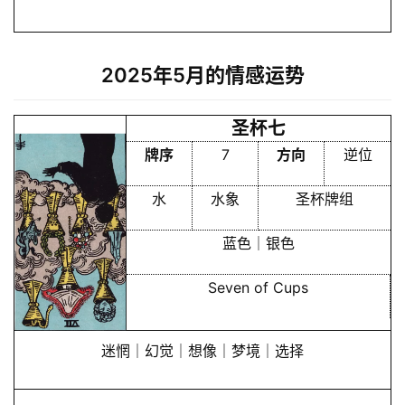
2025年5月的情感运势
圣杯七
牌序
7
方向
逆位
水
水象
圣杯牌组
蓝色｜银色
Seven of Cups
迷惘｜幻觉｜想像｜梦境｜选择