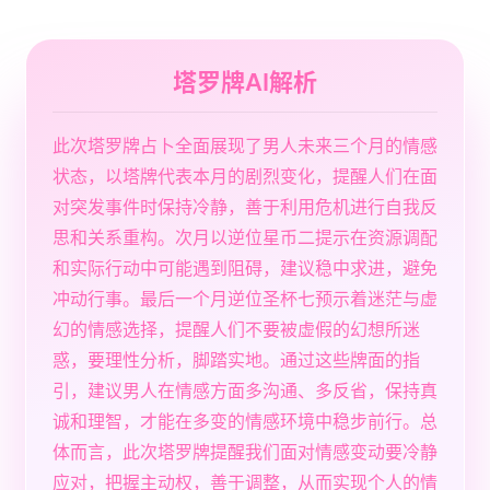
塔罗牌AI解析
此次塔罗牌占卜全面展现了男人未来三个月的情感
状态，以塔牌代表本月的剧烈变化，提醒人们在面
对突发事件时保持冷静，善于利用危机进行自我反
思和关系重构。次月以逆位星币二提示在资源调配
和实际行动中可能遇到阻碍，建议稳中求进，避免
冲动行事。最后一个月逆位圣杯七预示着迷茫与虚
幻的情感选择，提醒人们不要被虚假的幻想所迷
惑，要理性分析，脚踏实地。通过这些牌面的指
引，建议男人在情感方面多沟通、多反省，保持真
诚和理智，才能在多变的情感环境中稳步前行。总
体而言，此次塔罗牌提醒我们面对情感变动要冷静
应对，把握主动权，善于调整，从而实现个人的情