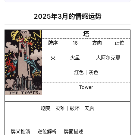
2025年3月的情感运势
首
页
塔
牌序
16
方向
正位
黄
历
火
火星
大阿尔克那
红色｜灰色
占
Tower
卜
剧变｜灾难｜破坏｜天启
命
理
登录
注册
牌义推演
逆位解析
牌面描述