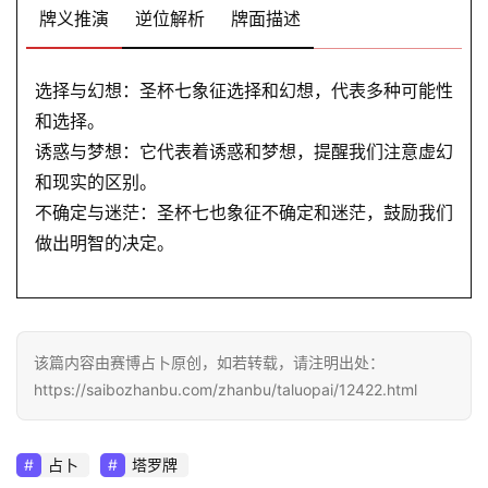
牌义推演
逆位解析
牌面描述
选择与幻想：圣杯七象征选择和幻想，代表多种可能性
和选择。
诱惑与梦想：它代表着诱惑和梦想，提醒我们注意虚幻
和现实的区别。
不确定与迷茫：圣杯七也象征不确定和迷茫，鼓励我们
做出明智的决定。
该篇内容由赛博占卜原创，如若转载，请注明出处：
https://saibozhanbu.com/zhanbu/taluopai/12422.html
占卜
塔罗牌