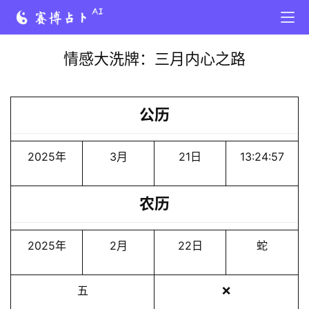
情感大洗牌：三月内心之路
公历
2025年
3月
21日
13:24:57
农历
2025年
2月
22日
蛇
五
❌