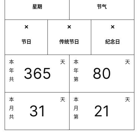
星期
节气
❌
❌
❌
节日
传统节日
纪念日
本
天
本
天
365
80
年
年
共
第
本
天
本
天
31
21
月
月
共
第