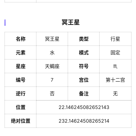
理
冥王星
解
梦
名称
冥王星
类型
行星
元素
水
模式
固定
A
I
星座
天蝎座
符号
♏️
服
务
编号
7
宫位
第十二宫
逆行
否
备注
无
会
位置
22.146245082652143
员
绝对位置
232.14624508265214