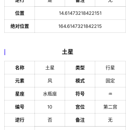
位置
14.61473218422151
绝对位置
164.6147321842215
土星
名称
土星
类型
行星
元素
风
模式
固定
星座
水瓶座
符号
♒️
编号
10
宫位
第二宫
逆行
否
备注
无