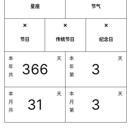
星座
节气
❌
❌
❌
节日
传统节日
纪念日
本
天
本
天
366
3
年
年
共
第
本
天
本
天
31
3
月
月
共
第