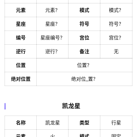
元素
元素？
模式
模式？
星座
星座？
符号
符号？
编号
星座编号？
宫位
宫位？
逆行
逆行？
备注
无
位置
位置？
绝对位置
绝对位_置？
凯龙星
名称
凯龙星
类型
行星
元素
火
模式
固定