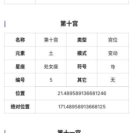
第十宫
名称
第十宫
类型
宫位
元素
土
模式
变动
星座
处女座
符号
♍️
编号
5
其它
无
位置
21.489589136681246
绝对位置
171.48958913668125
第十一宫