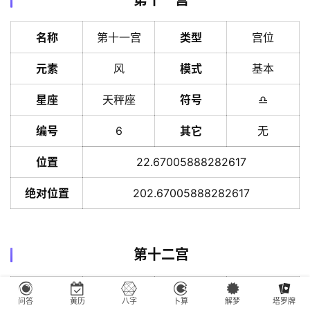
名称
第十一宫
类型
宫位
元素
风
模式
基本
星座
天秤座
符号
♎️
编号
6
其它
无
位置
22.67005888282617
绝对位置
202.67005888282617
第十二宫
名称
第十二宫
类型
宫位
问答
黄历
八字
卜算
解梦
塔罗牌