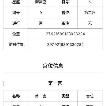
星座
摩羯座
符号
♑️
编号
9
宫位
第二宫
逆行
否
备注
无
位置
27.921689133028224
绝对位置
297.9216891330282
宫位信息
第一宫
名称
第一宫
类型
宫位