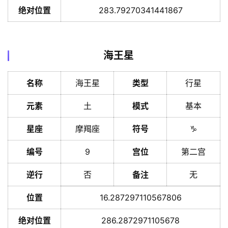
绝对位置
283.79270341441867
海王星
首
页
名称
海王星
类型
行星
元素
土
模式
基本
黄
历
星座
摩羯座
符号
♑️
编号
9
宫位
第二宫
占
逆行
否
备注
无
卜
位置
16.287297110567806
命
绝对位置
286.2872971105678
登录
注册