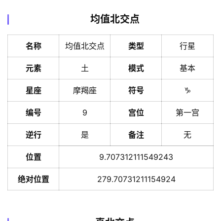
均值北交点
名称
均值北交点
类型
行星
元素
土
模式
基本
星座
摩羯座
符号
♑️
编号
9
宫位
第一宫
逆行
是
备注
无
位置
9.707312111549243
绝对位置
279.70731211154924