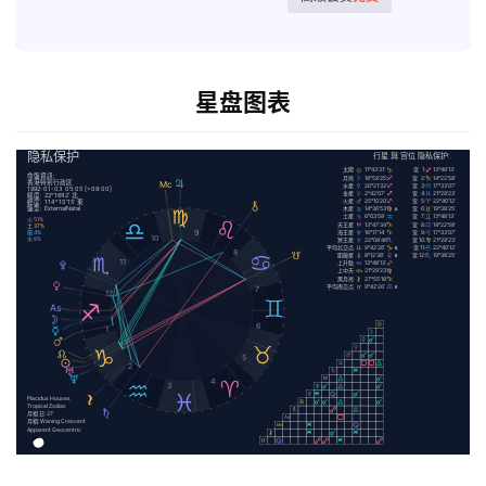
星盘图表
As
Ds
Ic
隐私保护
Mc
行星 與 宫位 隐私保护:
太陽
11°43’31’
宮 1:
13°48’13’
命盤資訊:
月亮
18°59’25’
宮 2:
14°22’58’
香港特别行政区
水星
20°21’32’
宮 3:
17°33’07’
1992-01-03 05:05 [+08:00]
金星
2°42’07’
宮 4:
21°29’23’
緯度: 22°16’42’ 北
火星
25°10’20’
宮 5:
22°40’12’
經度: 114°10’15’ 東
盤型: ExternalNatal
木星
14°36’53’
宮 6:
19°38’25’
土星
6°03’58’
宮 7:
13°48’13’
火 51%
天王星
13°47’34’
宮 8:
14°22’58’
土 37%
9
海王星
16°17’14’
宮 9:
17°33’07’
風 4%
10
水 8%
冥王星
22°08’46’
宮 10:
21°29’23’
平均北交点
9°42’26’
宮 11:
22°40’12’
8
凱龍星
8°12’38’
宮 12:
19°38’25’
11
上升點
13°48’13’
上中天
21°29’23’
黑月亮
27°55’18’
平均南交点
9°42’26’
7
12
6
1
5
2
4
3
Placidus Houses
Tropical Zodiac
月相 日: 27
月相: Waning Crescent
Apparent Geocentric