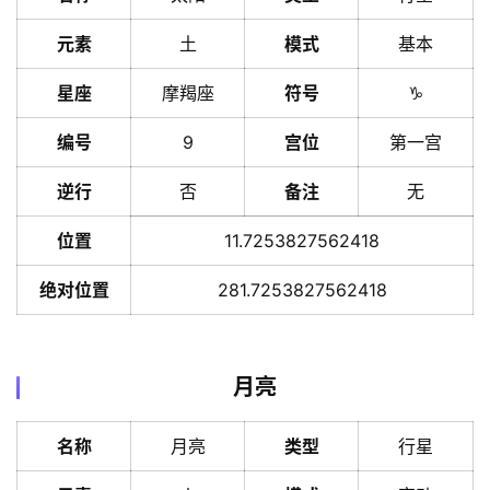
元素
土
模式
基本
星座
摩羯座
符号
♑️
编号
9
宫位
第一宫
逆行
否
备注
无
位置
11.7253827562418
绝对位置
281.7253827562418
月亮
名称
月亮
类型
行星