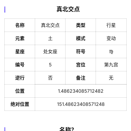
真北交点
名称
真北交点
类型
行星
元素
土
模式
变动
星座
处女座
符号
♍️
编号
5
宫位
第九宫
逆行
否
备注
无
位置
1.486234085712482
绝对位置
151.48623408571248
名称？