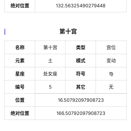
绝对位置
132.56325490279448
第十宫
名称
第十宫
类型
宫位
元素
土
模式
变动
星座
处女座
符号
♍️
编号
5
其它
无
位置
16.50792097908723
绝对位置
166.50792097908723