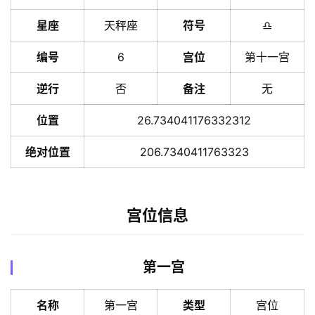
星座
天秤座
符号
♎️
编号
6
宫位
第十一宫
逆行
否
备注
无
位置
26.734041176332312
绝对位置
206.7340411763323
宫位信息
第一宫
名称
第一宫
类型
宫位