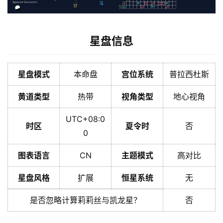
Apparent Geocentric
星盘信息
星盘模式
本命盘
宫位系统
普拉西杜斯
黄道类型
热带
视角类型
地心视角
UTC+08:0
时区
夏令时
否
0
图表语言
CN
主题模式
高对比
星盘风格
扩展
恒星系统
无
是否忽略计算莉莉丝与凯龙星？
否