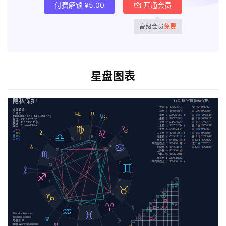
付费解锁
¥
5.00
开通会员
高级会员
免费
星盘图表
As
Ds
Ic
隐私保护
Mc
行星 與 宫位 隐私保护:
太陽
19°20’57’
宮 1:
9°13’10’
命盤資訊:
月亮
15°04’58’
宮 2:
9°36’04’
广州市
水星
22°26’13’
宮 3:
12°33’48’
1998-08-12 14:14 [+08:00]
金星
28°37’18’
宮 4:
16°30’29’
緯度: 23°32’57’ 北
火星
24°27’60’
宮 5:
17°57’11’
經度: 113°35’11’ 東
盤型: ExternalNatal
木星
27°02’25’
宮 6:
15°08’37’
土星
3°37’03’
宮 7:
9°13’10’
火 61%
天王星
10°24’39’
宮 8:
9°36’04’
土 12%
9
海王星
0°15’29’
宮 9:
12°33’48’
風 12%
10
水 16%
冥王星
5°18’02’
宮 10:
16°30’29’
平均北交点
1°54’10’
宮 11:
17°57’11’
8
凱龍星
13°15’45’
宮 12:
15°08’37’
11
上升點
9°13’10’
上中天
16°30’29’
黑月亮
26°44’03’
平均南交点
1°54’10’
7
12
6
1
5
2
4
3
Placidus Houses
Tropical Zodiac
月相 日: 19
月相: Waning Gibbous