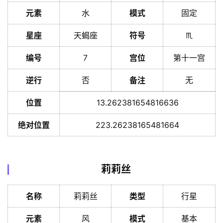
元素
水
模式
固定
星座
天蝎座
符号
♏️
编号
7
宫位
第十一宫
逆行
否
备注
无
位置
13.262381654816636
绝对位置
223.26238165481664
莉莉丝
名称
莉莉丝
类型
行星
元素
风
模式
基本