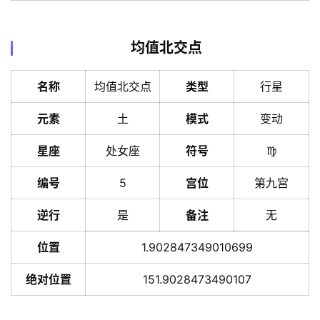
均值北交点
名称
均值北交点
类型
行星
元素
土
模式
变动
星座
处女座
符号
♍️
编号
5
宫位
第九宫
逆行
是
备注
无
位置
1.902847349010699
绝对位置
151.9028473490107