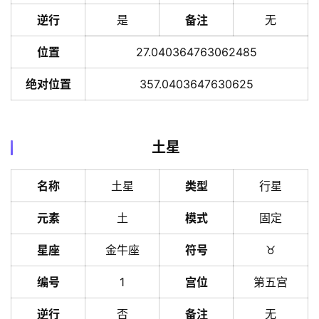
逆行
是
备注
无
位置
27.040364763062485
绝对位置
357.0403647630625
土星
名称
土星
类型
行星
元素
土
模式
固定
星座
金牛座
符号
♉️
编号
1
宫位
第五宫
逆行
否
备注
无