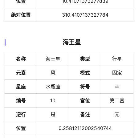
位置
10.41071373277839
绝对位置
310.4107137327784
首
海王星
页
名称
海王星
类型
行星
黄
元素
风
模式
固定
历
星座
水瓶座
符号
♒️
占
编号
10
宫位
第二宫
卜
逆行
是
备注
无
位置
0.25812112002540744
命
登录
注册