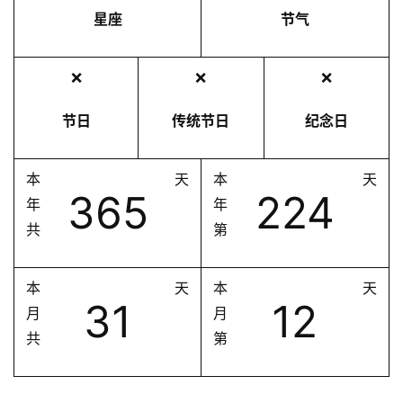
星座
节气
❌
❌
❌
节日
传统节日
纪念日
本
天
本
天
365
224
年
年
共
第
本
天
本
天
31
12
月
月
共
第