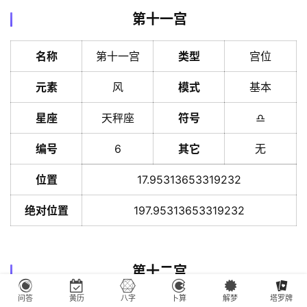
第十一宫
名称
第十一宫
类型
宫位
元素
风
模式
基本
星座
天秤座
符号
♎️
编号
6
其它
无
位置
17.95313653319232
绝对位置
197.95313653319232
第十二宫
问答
黄历
八字
卜算
解梦
塔罗牌