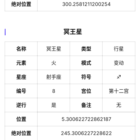
理
绝对位置
300.2581211200254
解
冥王星
梦
名称
冥王星
类型
行星
A
元素
火
模式
变动
I
服
星座
射手座
符号
♐️
务
编号
8
宫位
第十二宫
会
逆行
是
备注
无
员
位置
5.300622722862187
绝对位置
245.3006227228622