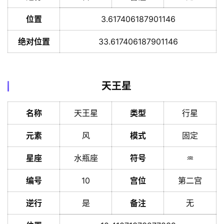
位置
3.617406187901146
绝对位置
33.617406187901146
天王星
名称
天王星
类型
行星
元素
风
模式
固定
星座
水瓶座
符号
♒️
编号
10
宫位
第二宫
逆行
是
备注
无