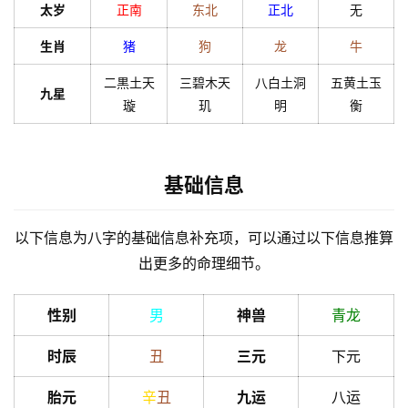
太岁
正南
东北
正北
无
占
生肖
猪
狗
龙
牛
卜
二黒土天
三碧木天
八白土洞
五黄土玉
九星
璇
玑
明
衡
命
理
登录
注册
基础信息
解
梦
以下信息为八字的基础信息补充项，可以通过以下信息推算
出更多的命理细节。
A
性别
男
神兽
青龙
I
服
时辰
丑
三元
下元
务
胎元
辛
丑
九运
八运