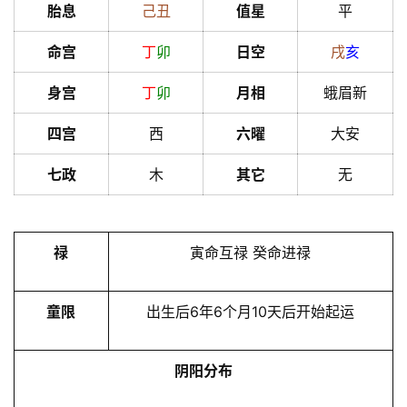
胎息
己
丑
值星
平
命宫
丁
卯
日空
戌
亥
身宫
丁
卯
月相
蛾眉新
四宫
西
六曜
大安
七政
木
其它
无
禄
寅命互禄 癸命进禄
童限
出生后6年6个月10天后开始起运
阴阳分布