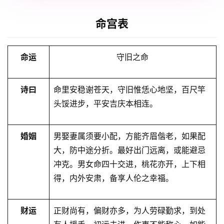
命宫表
命运
守旧之命
诗曰
命里安稳谢苍天，守旧惟恁心地坚，百尺竿
头馁进步，平安吉庆本相连。
婚姻
男娶妻属须要小配，方能⻬眉偕老，如果配
大，防中途分折。最好出⻔远离，或能避忌
冲克。男女命四十交进，桃花亦开，上下相
得，内外安肃，备享人伦之幸福。
财运
正财尚有，偏财亦多，为人劳碌勤求，到处