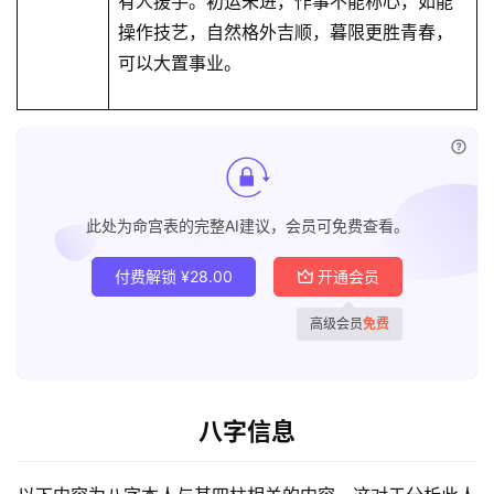
有人援手。初运未进，作事不能称心，如能
操作技艺，自然格外吉顺，暮限更胜⻘春，
可以大置事业。
已付
此处为命宫表的完整AI建议，会员可免费查看。
付费解锁
¥
28.00
开通会员
高级会员
免费
八字信息