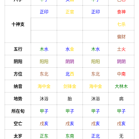
首
正印
正官
正印
食神
页
十神支
七杀
偏财
黄
五行
木
水
水
金
木
水
土
火
历
阴阳
阳
阳
阴
阴
阳
阳
阴
阴
方位
东北
北
西
东北
中
南
占
卜
纳音
海中金
剑锋金
海中金
大林木
地势
沐浴
胎
沐浴
病
命
所在旬
甲
子
甲
子
甲
子
甲
子
理
登录
注册
空亡
戌
亥
戌
亥
戌
亥
戌
亥
太岁
正东
东南
正北
无