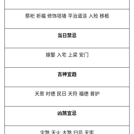
祭祀 祈福 修饰垣墙 平治道涂 入殓 移柩
当日禁忌
嫁娶 入宅 上梁 安门
吉神宜趋
天恩 时德 民日 天符 福德 普护
凶煞宜忌
灾煞 天火 大煞 归忌 天牢