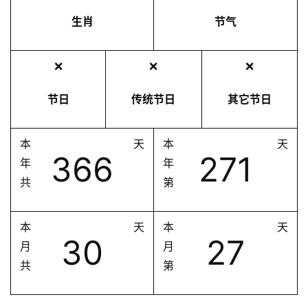
生肖
节气
❌
❌
❌
节日
传统节日
其它节日
本
天
本
天
366
271
年
年
共
第
本
天
本
天
30
27
月
月
共
第