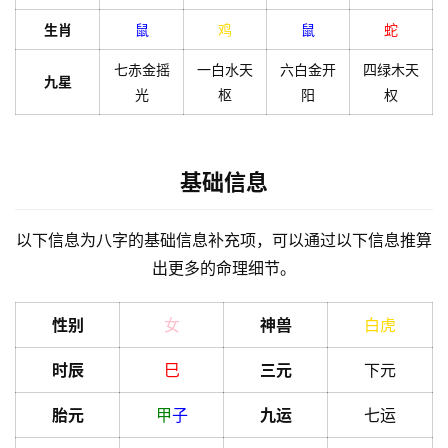
解
梦
生肖
鼠
鸡
鼠
蛇
七赤金摇
一白水天
六白金开
四绿木天
九星
光
枢
阳
权
A
I
服
务
基础信息
以下信息为八字的基础信息补充项，可以通过以下信息推算
会
出更多的命理细节。
员
性别
女
神兽
白虎
时辰
巳
三元
下元
胎元
甲
子
九运
七运