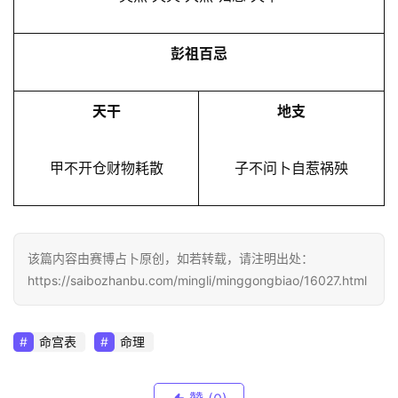
彭祖百忌
天干
地支
甲不开仓财物耗散
子不问卜自惹祸殃
该篇内容由赛博占卜原创，如若转载，请注明出处：
https://saibozhanbu.com/mingli/minggongbiao/16027.html
命宫表
命理