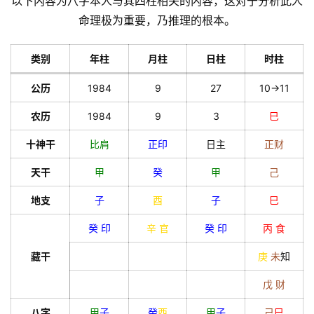
以下内容为八字本人与其四柱相关的内容，这对于分析此人
命理极为重要，乃推理的根本。
类别
年柱
月柱
日柱
时柱
公历
1984
9
27
10->11
农历
1984
9
3
巳
十神干
比肩
正印
日主
正财
天干
甲
癸
甲
己
地支
子
酉
子
巳
癸
印
辛
官
癸
印
丙
食
藏干
庚
未
知
戊
财
八字
甲
子
癸
酉
甲
子
己
巳