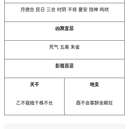
月德合 民日 三合 时阴 不将 要安 除神 鸣吠
凶煞宜忌
死气 五离 朱雀
彭祖百忌
天干
地支
乙不栽植千株不长
酉不会客醉坐颠狂