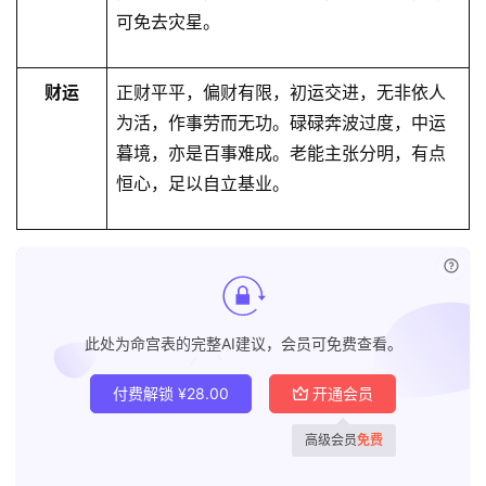
可免去灾星。
财运
正财平平，偏财有限，初运交进，无非依人
为活，作事劳而无功。碌碌奔波过度，中运
暮境，亦是百事难成。老能主张分明，有点
恒心，足以自立基业。
已付
此处为命宫表的完整AI建议，会员可免费查看。
付费解锁
¥
28.00
开通会员
高级会员
免费