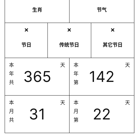
生肖
节气
❌
❌
❌
节日
传统节日
其它节日
本
天
本
天
365
142
年
年
共
第
本
天
本
天
31
22
月
月
共
第