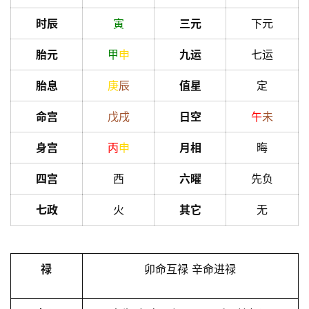
时辰
寅
三元
下元
胎元
甲
申
九运
七运
胎息
庚
辰
值星
定
命宫
戊
戌
日空
午
未
身宫
丙
申
月相
晦
四宫
西
六曜
先负
七政
火
其它
无
禄
卯命互禄 辛命进禄