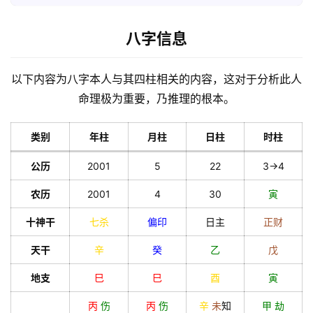
八字信息
以下内容为八字本人与其四柱相关的内容，这对于分析此人
命理极为重要，乃推理的根本。
类别
年柱
月柱
日柱
时柱
公历
2001
5
22
3->4
农历
2001
4
30
寅
十神干
七杀
偏印
日主
正财
天干
辛
癸
乙
戊
地支
巳
巳
酉
寅
丙
伤
丙
伤
辛
未
知
甲
劫