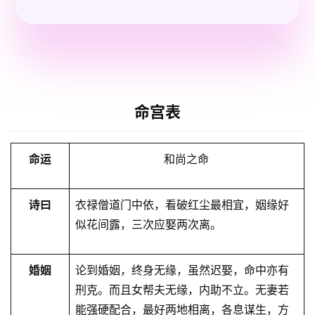
命宫表
命运
和尚之命
诗曰
衣禄僧道⻔中依，看破红尘最相宜，姻缘好
似花间露，三次应娶两次离。
婚姻
论到婚姻，终身无缘，虽然迟娶，命中亦有
刑克。而且女帮夫无缘，内助不立。无妻若
能强硬配合，最好两地相离，各息谋生，方