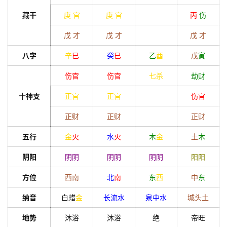
藏干
庚
官
庚
官
丙
伤
戊
才
戊
才
戊
才
八字
辛
巳
癸
巳
乙
酉
戊
寅
首
页
伤官
伤官
七杀
劫财
十神支
正官
正官
伤官
黄
正财
正财
正财
历
五行
金
火
水
火
木
金
土
木
阴阳
阴
阴
阴
阴
阴
阴
阳
阳
占
方位
西南
北
南
东
西
中
东
卜
纳音
白蜡
金
长流水
泉中水
城头土
命
地势
沐浴
沐浴
绝
帝旺