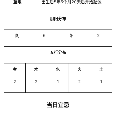
童限
出生后5年5个月20天后开始起运
阴阳分布
阴
6
阳
2
五行分布
金
木
水
火
土
2
2
1
2
1
当日宜忌