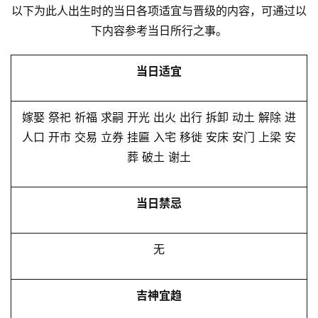
以下为此人出生时的当日各项适宜与晋级的内容，可通过以
下内容参考当日所行之事。
当日适宜
嫁娶 祭祀 祈福 求嗣 开光 出火 出行 拆卸 动土 解除 进
人口 开市 交易 立券 挂匾 入宅 移徙 安床 安门 上梁 安
葬 破土 谢土
当日禁忌
无
吉神宜趋