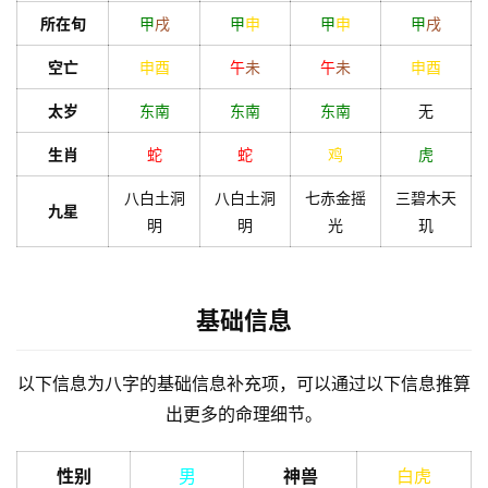
理
登录
注册
所在旬
甲
戌
甲
申
甲
申
甲
戌
空亡
申
酉
午
未
午
未
申
酉
解
太岁
东南
东南
东南
无
梦
生肖
蛇
蛇
鸡
虎
八白土洞
八白土洞
七赤金摇
三碧木天
A
九星
明
明
光
玑
I
服
务
基础信息
会
以下信息为八字的基础信息补充项，可以通过以下信息推算
员
出更多的命理细节。
性别
男
神兽
白虎