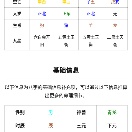
空亡
申
酉
申
酉
子
丑
戌
亥
太岁
正北
正东
正北
无
解
梦
生肖
狗
猪
羊
龙
六白金开
五黄土玉
五黄土玉
二黒土天
九星
阳
衡
衡
璇
A
I
服
务
基础信息
以下信息为八字的基础信息补充项，可以通过以下信息推算
会
出更多的命理细节。
员
性别
男
神兽
青龙
时辰
辰
三元
下元