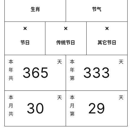
生肖
节气
❌
❌
❌
节日
传统节日
其它节日
本
天
本
天
365
333
年
年
共
第
本
天
本
天
30
29
月
月
共
第