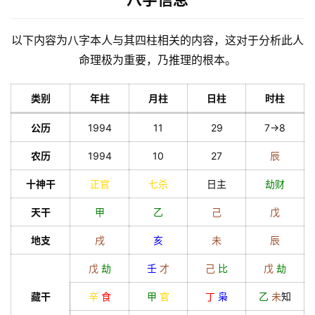
以下内容为八字本人与其四柱相关的内容，这对于分析此人
命理极为重要，乃推理的根本。
类别
年柱
月柱
日柱
时柱
公历
1994
11
29
7->8
农历
1994
10
27
辰
十神干
正官
七杀
日主
劫财
天干
甲
乙
己
戊
地支
戌
亥
未
辰
戊
劫
壬
才
己
比
戊
劫
藏干
辛
食
甲
官
丁
枭
乙
未
知