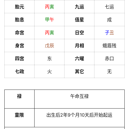
胎元
丙
寅
九运
七运
胎息
甲
午
值星
成
命宫
丙
寅
日空
子
丑
身宫
戊
辰
月相
蛾眉残
四宫
东
六曜
赤口
七政
火
其它
无
禄
午命互禄
童限
出生后2年9个月10天后开始起运