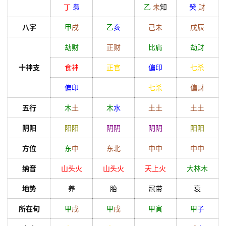
丁
枭
乙
未
知
癸
财
八字
甲
戌
乙
亥
己
未
戊
辰
首
劫财
正财
比肩
劫财
页
十神支
食神
正官
偏印
七杀
偏印
七杀
偏财
黄
五行
木
土
木
水
土
土
土
土
历
阴阳
阳
阳
阴
阴
阴
阴
阳
阳
方位
东
中
东北
中
中
中
中
占
卜
纳音
山头火
山头火
天上火
大林木
地势
养
胎
冠带
衰
命
所在旬
甲
戌
甲
戌
甲
寅
甲
子
理
登录
注册