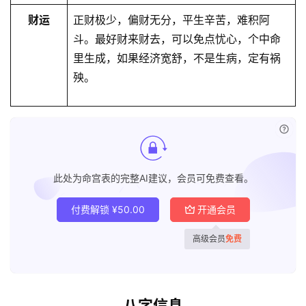
财运
正财极少，偏财无分，平生辛苦，难积阿
斗。最好财来财去，可以免点忧心，个中命
里生成，如果经济宽舒，不是生病，定有祸
殃。
已付
此处为命宫表的完整AI建议，会员可免费查看。
付费解锁
¥
50.00
开通会员
高级会员
免费
八字信息