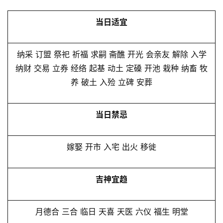
当日适宜
纳采 订盟 祭祀 祈福 求嗣 斋醮 开光 会亲友 解除 入学
纳财 交易 立券 经络 起基 动土 定磉 开池 栽种 纳畜 牧
养 破土 入殓 立碑 安葬
当日禁忌
嫁娶 开市 入宅 出火 移徙
吉神宜趋
月德合 三合 临日 天喜 天医 六仪 福生 明堂