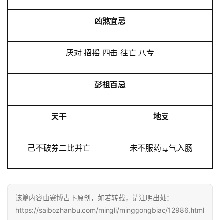
凶煞宜忌
厌对 招摇 四击 往亡 八专
彭祖百忌
天干
地支
己不破券二比并亡
未不服药毒气入肠
该篇内容由赛博占卜原创，如若转载，请注明出处：
https://saibozhanbu.com/mingli/minggongbiao/12986.html