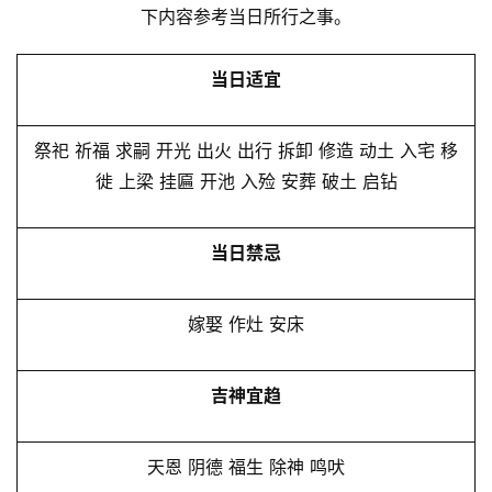
下内容参考当日所行之事。
当日适宜
祭祀 祈福 求嗣 开光 出火 出行 拆卸 修造 动土 入宅 移
徙 上梁 挂匾 开池 入殓 安葬 破土 启钻
当日禁忌
嫁娶 作灶 安床
吉神宜趋
天恩 阴德 福生 除神 鸣吠