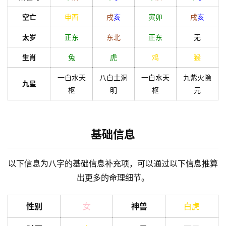
空亡
申
酉
戌
亥
寅
卯
戌
亥
解
太岁
正东
东北
正东
无
梦
生肖
兔
虎
鸡
猴
一白水天
八白土洞
一白水天
九紫火隐
A
九星
枢
明
枢
元
I
服
务
基础信息
会
以下信息为八字的基础信息补充项，可以通过以下信息推算
员
出更多的命理细节。
性别
女
神兽
白虎