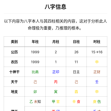
八字信息
以下内容为八字本人与其四柱相关的内容，这对于分析此人
命理极为重要，乃推理的根本。
类别
年柱
月柱
日柱
时柱
公历
1999
2
26
15->16
农历
1999
1
11
申
十神干
比肩
正印
日主
正财
天干
己
丙
己
壬
地支
卯
寅
酉
申
乙
未
知
甲
官
辛
食
庚
伤