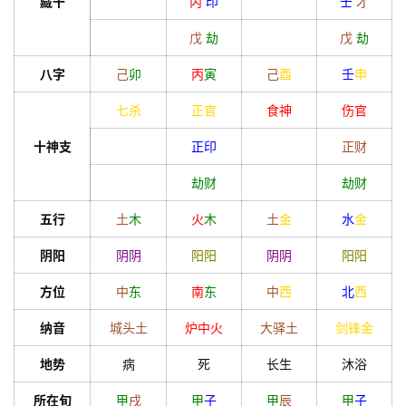
藏干
丙
印
壬
才
戊
劫
戊
劫
八字
己
卯
丙
寅
己
酉
壬
申
首
页
七杀
正官
食神
伤官
十神支
正印
正财
黄
劫财
劫财
历
五行
土
木
火
木
土
金
水
金
阴阳
阴
阴
阳
阳
阴
阴
阳
阳
占
方位
中
东
南
东
中
西
北
西
卜
纳音
城头土
炉中火
大驿土
剑锋金
命
地势
病
死
长生
沐浴
理
登录
注册
所在旬
甲
戌
甲
子
甲
辰
甲
子