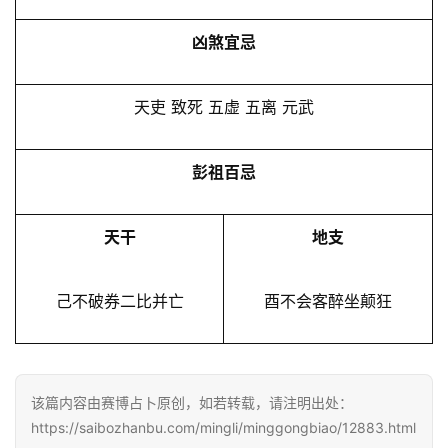
凶煞宜忌
天吏 致死 五虚 五离 元武
彭祖百忌
天干
地支
己不破券二比并亡
酉不会客醉坐颠狂
该篇内容由赛博占卜原创，如若转载，请注明出处：
https://saibozhanbu.com/mingli/minggongbiao/12883.html