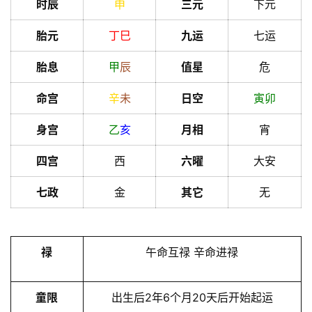
时辰
申
三元
下元
胎元
丁
巳
九运
七运
胎息
甲
辰
值星
危
命宫
辛
未
日空
寅
卯
身宫
乙
亥
月相
宵
四宫
西
六曜
大安
七政
金
其它
无
禄
午命互禄 辛命进禄
童限
出生后2年6个月20天后开始起运