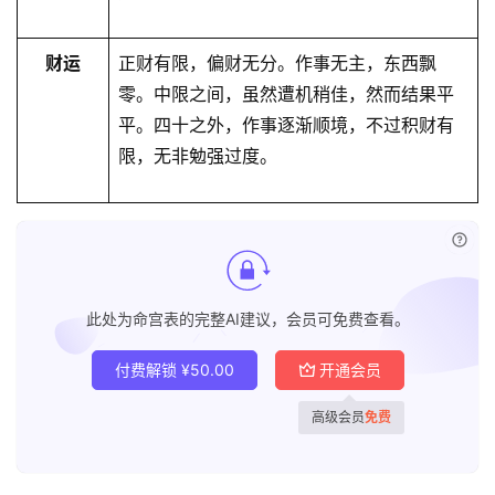
财运
正财有限，偏财无分。作事无主，东⻄飘
零。中限之间，虽然遭机稍佳，然而结果平
平。四十之外，作事逐渐顺境，不过积财有
限，无非勉强过度。
已付
此处为命宫表的完整AI建议，会员可免费查看。
付费解锁
¥
50.00
开通会员
高级会员
免费