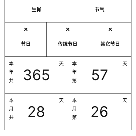
生肖
节气
❌
❌
❌
节日
传统节日
其它节日
本
天
本
天
365
57
年
年
共
第
本
天
本
天
28
26
月
月
共
第