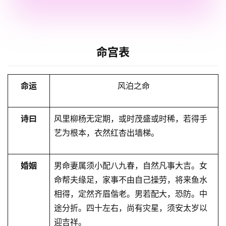
命宫表
命运
⻛泊之命
诗曰
⻛里柳杨无定期，或时茂盛或时稀，若得手
艺为根本，衣然红杏出墙梯。
婚姻
男命妻属须小配八九春，自然凡事大吉。女
命帮夫缘足，家事不由自己操劳，将来⻥水
相得，定然⻬眉偕老。男若配大，恐防。中
途分折。四十左右，尚有灾星，须安太岁以
迎吉祥。