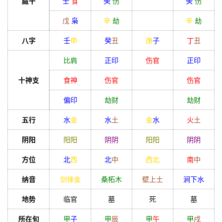
藏干
壬
食
癸
伤
癸
伤
戊
枭
辛
劫
辛
劫
八字
壬
申
癸
丑
庚
子
丁
丑
首
页
比肩
正印
伤官
正印
十神支
食神
伤官
伤官
黄
偏印
劫财
劫财
历
五行
水
金
水
土
金
水
火
土
阴阳
阳
阳
阴
阴
阳
阳
阴
阴
占
方位
北
西
北
中
西北
南
中
卜
纳音
剑锋金
桑柘木
壁上土
涧下水
命
地势
临官
墓
死
墓
理
登录
注册
所在旬
甲
子
甲
辰
甲
午
甲
戌