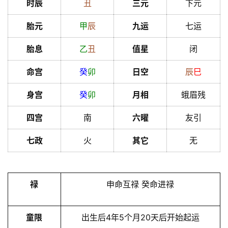
时辰
丑
三元
下元
胎元
甲
辰
九运
七运
胎息
乙
丑
值星
闭
命宫
癸
卯
日空
辰
巳
身宫
癸
卯
月相
蛾眉残
四宫
南
六曜
友引
七政
火
其它
无
禄
申命互禄 癸命进禄
童限
出生后4年5个月20天后开始起运