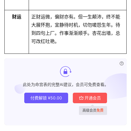
财运
正财运微，偏财亦有。但一生颠沛，终不能
大展怀抱，宜静待时机，切勿嗟怨生年。待
到四句上厂。作事渐渐顺手。杏花出墙，总
可改红吐艳。
已付
此处为命宫表的完整AI建议，会员可免费查看。
付费解锁
¥
50.00
开通会员
高级会员
免费