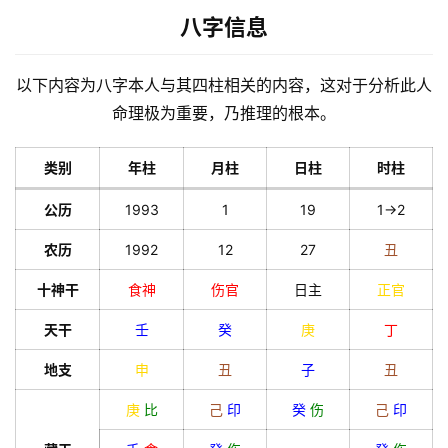
八字信息
以下内容为八字本人与其四柱相关的内容，这对于分析此人
命理极为重要，乃推理的根本。
类别
年柱
月柱
日柱
时柱
公历
1993
1
19
1->2
农历
1992
12
27
丑
十神干
食神
伤官
日主
正官
天干
壬
癸
庚
丁
地支
申
丑
子
丑
庚
比
己
印
癸
伤
己
印