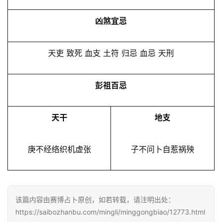
凶煞宜忌
天吏 致死 血支 土符 归忌 血忌 天刑
彭祖百忌
天干
地支
庚不经络织机虚张
子不问卜自惹祸殃
该篇内容由赛博占卜原创，如若转载，请注明出处：
https://saibozhanbu.com/mingli/minggongbiao/12773.html