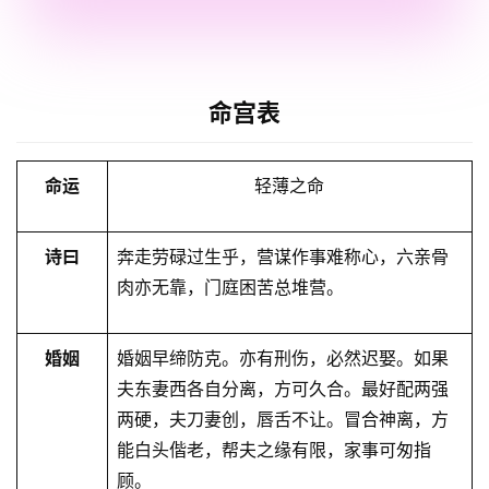
命宫表
命运
轻薄之命
诗曰
奔走劳碌过生乎，营谋作事难称心，六亲⻣
肉亦无靠，⻔庭困苦总堆营。
婚姻
婚姻早缔防克。亦有刑伤，必然迟娶。如果
夫东妻⻄各自分离，方可久合。最好配两强
两硬，夫刀妻创，唇舌不让。冒合神离，方
能白头偕老，帮夫之缘有限，家事可匆指
顾。