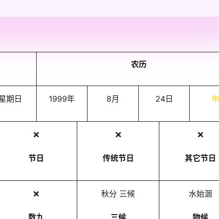
农历
星期日
1999年
8月
24日
❌
❌
❌
节日
传统节日
其它节日
❌
秋分 三候
水始涸
数九
三候
物候