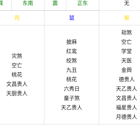
巽
东南
震
正东
无
鸡
鼠
猴
劫煞
披麻
空亡
红鸾
学堂
灾煞
绞煞
天医
空亡
九丑
金舆
桃花
桃花
德贵人
文昌贵人
六秀日
天乙贵人
天厨贵人
童子煞
文昌贵人
天乙贵人
福星贵人
月德贵人