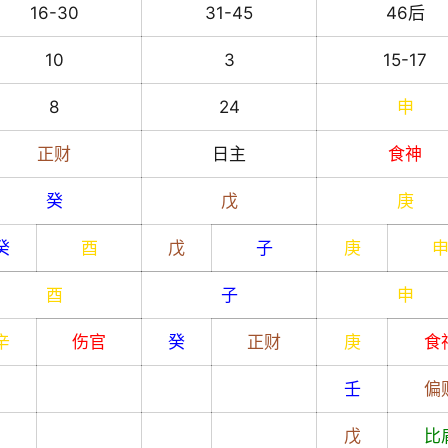
16-30
31-45
46后
10
3
15-17
8
24
申
正财
日主
食神
癸
戊
庚
癸
酉
戊
子
庚
酉
子
申
辛
伤官
癸
正财
庚
食
壬
偏
戊
比