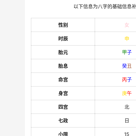
以下信息为八字的基础信息
性别
女
时辰
申
胎元
甲
子
胎息
癸
丑
命宫
丙
子
身宫
庚
午
四宫
北
七政
日
小限
15