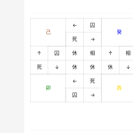
←
囚
己
癸
死
→
↑
囚
休
相
↑
相
死
↓
休
休
休
↓
←
死
卯
酉
囚
→