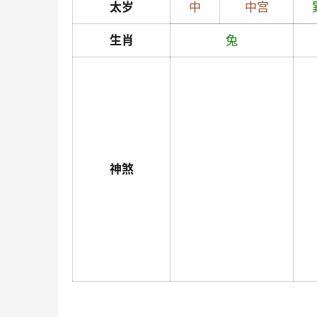
太岁
中
中宫
生肖
兔
神煞