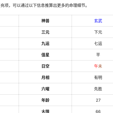
补充项，可以通过以下信息推算出更多的命理细节。
神兽
玄武
三元
下元
九运
七运
值星
平
日空
午
未
月相
有明
六曜
先胜
年龄
27
大限
66