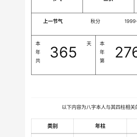
上一节气
秋分
1999
本
天
本
365
27
年
年
共
第
以下内容为八字本人与其四柱相关
类别
年柱