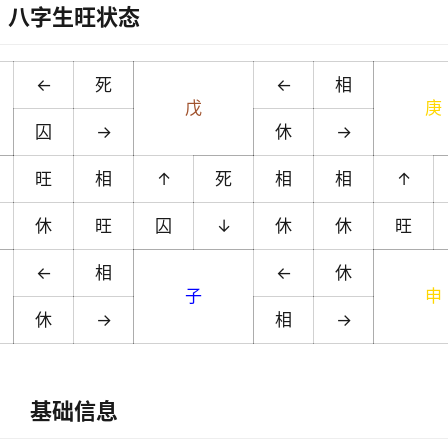
八字生旺状态
←
死
←
相
戊
庚
囚
→
休
→
旺
相
↑
死
相
相
↑
休
旺
囚
↓
休
休
旺
←
相
←
休
子
申
休
→
相
→
基础信息