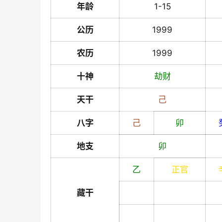
年龄
1-15
公历
1999
农历
1999
十神
劫财
天干
己
八字
己
卯
地支
卯
乙
正官
藏干