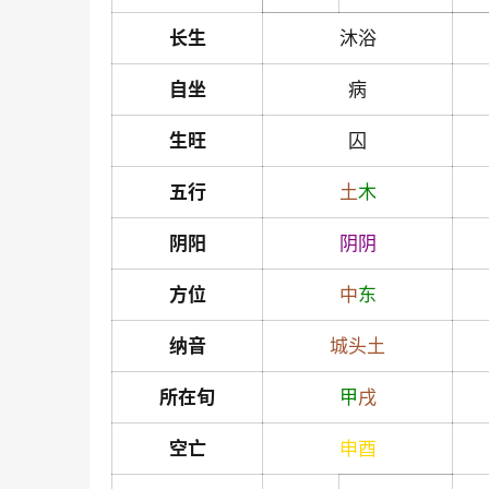
长生
沐浴
自坐
病
生旺
囚
五行
土
木
阴阳
阴
阴
方位
中
东
纳音
城头土
所在旬
甲
戌
空亡
申
酉