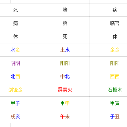
死
胎
病
病
胎
临官
休
死
休
水
金
土
水
金
金
阴
阴
阳
阳
阳
阳
北
西
中
北
西
西
剑锋金
霹雳火
石榴木
甲
子
甲
申
甲
寅
戌
亥
午
未
子
丑