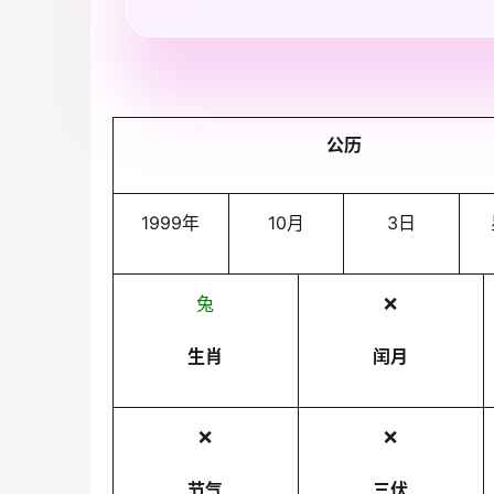
公历
1999年
10月
3日
兔
❌
生肖
闰月
❌
❌
节气
三伏