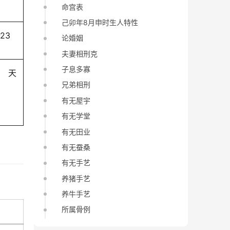
命宫表
己卯年8月申时生人特性
-23
论婚姻
夫妻相刑克
子息多寡
天
兄弟相刑
有无屋宇
有无学堂
有无田业
有无蚕桑
有无手艺
养猪手艺
养牛手艺
所属骨例