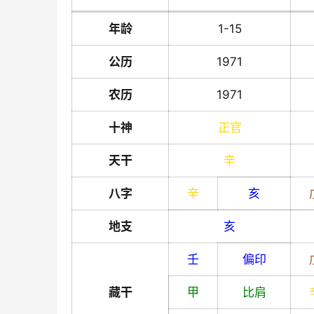
年龄
1-15
公历
1971
农历
1971
十神
正官
天干
辛
八字
辛
亥
地支
亥
壬
偏印
藏干
甲
比肩