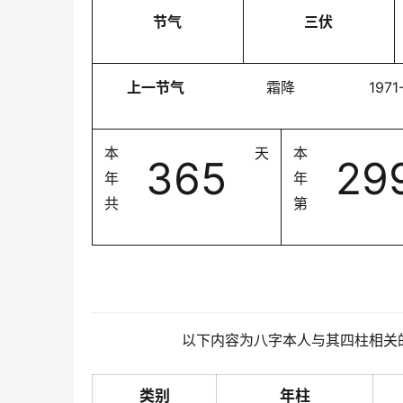
节气
三伏
上一节气
霜降
1971
本
天
本
365
29
年
年
共
第
以下内容为八字本人与其四柱相关
类别
年柱