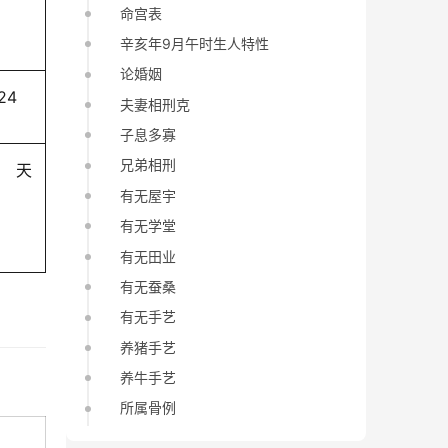
命宫表
辛亥年9月午时生人特性
论婚姻
-24
夫妻相刑克
子息多寡
兄弟相刑
天
有无屋宇
有无学堂
有无田业
有无蚕桑
有无手艺
养猪手艺
养牛手艺
所属骨例