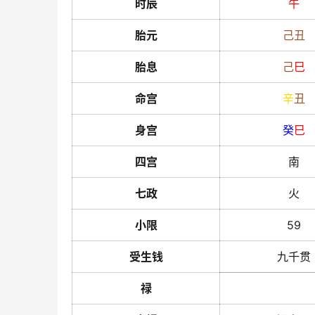
时辰
午
胎元
己
丑
胎息
己
巳
命宫
辛
丑
身宫
癸
巳
四宫
南
七政
火
小限
59
受生钱
九千贯
禄