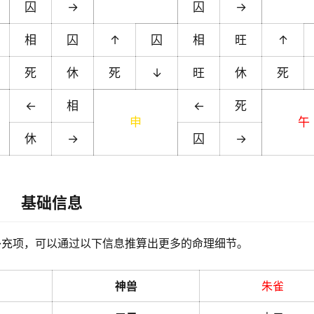
囚
→
囚
→
相
囚
↑
囚
相
旺
↑
死
休
死
↓
旺
休
死
←
相
←
死
申
午
休
→
囚
→
基础信息
补充项，可以通过以下信息推算出更多的命理细节。
神兽
朱雀