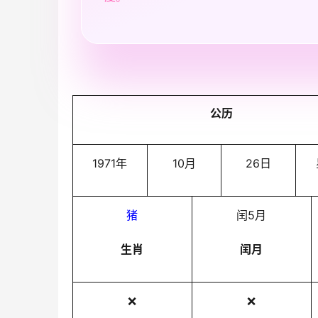
公历
1971年
10月
26日
猪
闰5月
生肖
闰月
❌
❌