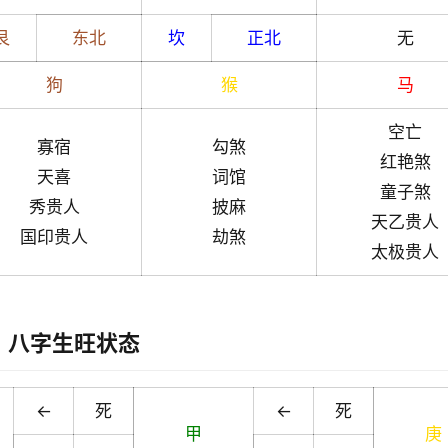
艮
东北
坎
正北
无
狗
猴
马
空亡
寡宿
勾煞
红艳煞
天喜
词馆
童子煞
秀贵人
披麻
天乙贵人
国印贵人
劫煞
太极贵人
八字生旺状态
←
死
←
死
甲
庚