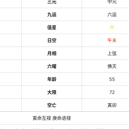
三元
中元
九运
六运
值星
开
日空
午
未
月相
上弦
六曜
佛灭
年龄
55
大限
72
空亡
寅卯
寅命互禄 庚命进禄