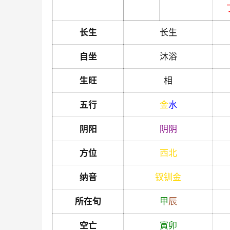
长生
长生
自坐
沐浴
生旺
相
五行
金
水
阴阳
阴
阴
方位
西北
纳音
钗钏金
所在旬
甲
辰
空亡
寅
卯