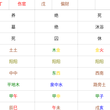
丁
伤官
戊
偏财
养
绝
死
墓
绝
沐浴
死
囚
休
土
土
木
金
金
火
阳
阳
阳
阳
阳
阳
中
中
东
西
西南
平地木
泉中水
路旁土
甲
午
甲
申
甲
子
辰
巳
午
未
戌
亥