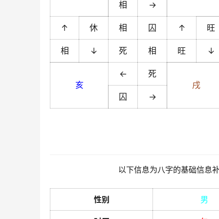
相
→
↑
休
相
囚
↑
旺
相
↓
死
相
旺
↓
←
死
亥
戌
囚
→
以下信息为八字的基础信息
性别
男