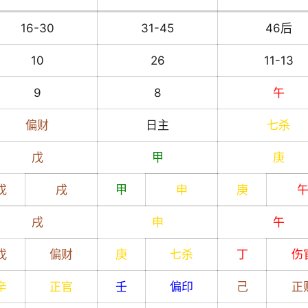
16-30
31-45
46后
10
26
11-13
9
8
午
偏财
日主
七杀
戊
甲
庚
戊
戌
甲
申
庚
戌
申
午
戊
偏财
庚
七杀
丁
伤
辛
正官
壬
偏印
己
正