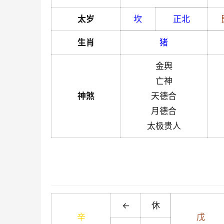
太岁
坎
正北
生肖
猪
金舆
亡神
神煞
天德合
月德合
太极贵人
←
休
辛
戊