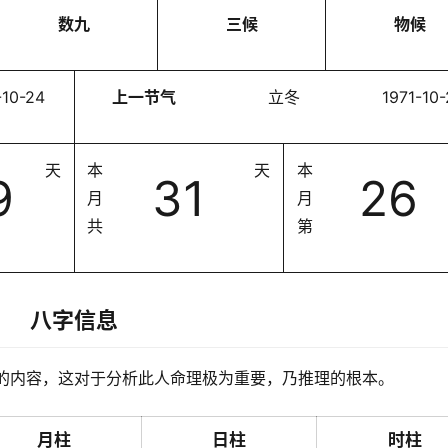
数九
三候
物候
-10-24
上一节气
立冬
1971-10
天
本
天
本
9
31
26
月
月
共
第
八字信息
的内容，这对于分析此人命理极为重要，乃推理的根本。
月柱
日柱
时柱