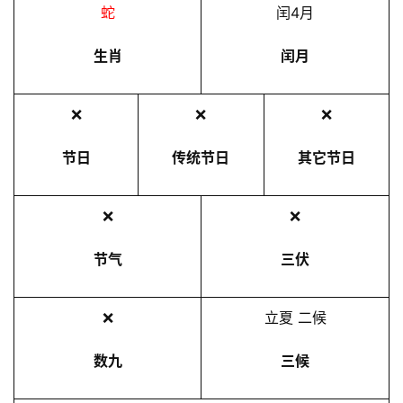
蛇
闰4月
生肖
闰月
❌
❌
❌
节日
传统节日
其它节日
❌
❌
节气
三伏
❌
立夏 二候
数九
三候