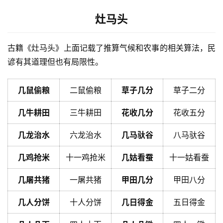
灶马头
古籍《灶马头》上面记载了推算气候和农事的相关算法，民
谚有其道理但也有局限性。
几鼠偷粮
二鼠偷粮
草子几分
草子二分
几牛耕田
三牛耕田
花收几分
花收五分
几龙治水
六龙治水
几马驮谷
八马驮谷
几鸡抢米
十一鸡抢米
几姑看蚕
十一姑看蚕
几屠共猪
一屠共猪
甲田几分
甲田八分
几人分饼
十人分饼
几日得金
五日得金