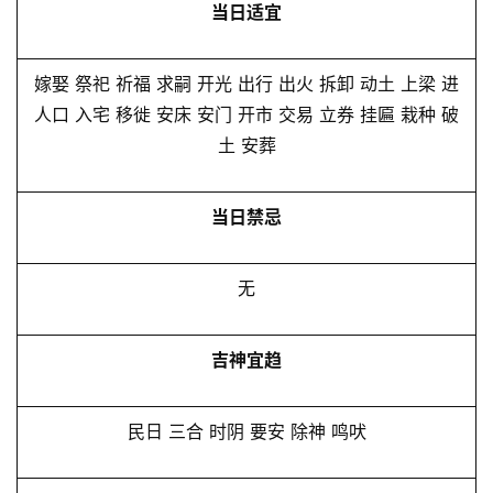
当日适宜
嫁娶 祭祀 祈福 求嗣 开光 出行 出火 拆卸 动土 上梁 进
人口 入宅 移徙 安床 安门 开市 交易 立券 挂匾 栽种 破
土 安葬
当日禁忌
无
吉神宜趋
民日 三合 时阴 要安 除神 鸣吠