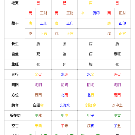
地支
巳
巳
酉
巳
丙
正财
丙
正财
辛
偏印
丙
正财
藏干
庚
正印
庚
正印
庚
正印
戊
正官
戊
正官
戊
正官
长生
胎
胎
病
胎
自坐
死
胎
病
帝旺
生旺
死
死
相
死
五行
金
火
水
火
水
金
火
火
阴阳
阴
阴
阴
阴
阴
阴
阴
阴
方位
西南
北
南
北
西
南
南
纳音
白蜡
金
长流水
剑锋金
沙中土
所在旬
甲
戌
甲
申
甲
子
甲
寅
空亡
申
酉
午
未
戌
亥
子
丑