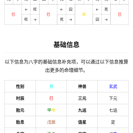
←
旺
←
囚
←
死
巳
巳
酉
巳
旺
→
死
→
囚
→
基础信息
以下信息为八字的基础信息补充项，可以通过以下信息推算
出更多的命理细节。
性别
男
神兽
玄武
时辰
巳
三元
下元
胎元
甲
申
九运
七运
胎息
戊
辰
值星
定