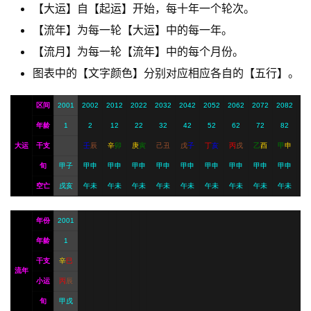
【大运】自【起运】开始，每十年一个轮次。
【流年】为每一轮【大运】中的每一年。
A
I
【流月】为每一轮【流年】中的每个月份。
服
图表中的【文字颜色】分别对应相应各自的【五行】。
务
区间
2001
2002
2012
2022
2032
2042
2052
2062
2072
2082
年龄
1
2
12
22
32
42
52
62
72
82
会
大运
干支
壬
辰
辛
卯
庚
寅
己
丑
戊
子
丁
亥
丙
戌
乙
酉
甲
申
员
旬
甲子
甲申
甲申
甲申
甲申
甲申
甲申
甲申
甲申
甲申
空亡
戌亥
午未
午未
午未
午未
午未
午未
午未
午未
午未
年份
2001
年龄
1
干支
辛
巳
流年
小运
丙
辰
旬
甲戌