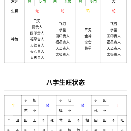
太岁
巽
东南
巽
东南
巽
东南
无
生肖
蛇
蛇
鸡
蛇
飞刃
飞刃
飞刃
德贵人
学堂
五鬼
学堂
国印贵人
国印贵人
金神
国印贵人
神煞
福星贵人
福星贵人
空亡
福星贵人
天德贵人
天乙贵人
将星
天乙贵人
天乙贵人
太极贵人
太极贵人
太极贵人
八字生旺状态
←
相
←
旺
←
囚
辛
癸
癸
丁
休
→
旺
→
死
→
↑
囚
囚
囚
↑
死
休
囚
↑
相
囚
囚
↑
旺
死
↓
死
囚
囚
↓
死
相
休
↓
死
死
旺
↓