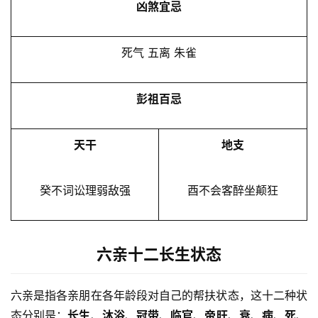
凶煞宜忌
死气 五离 朱雀
彭祖百忌
天干
地支
癸不词讼理弱敌强
酉不会客醉坐颠狂
六亲十二长生状态
六亲是指各亲朋在各年龄段对自己的帮扶状态，这十二种状
态分别是：
长生
、
沐浴
、
冠带
、
临官
、
帝旺
、
衰
、
病
、
死
、