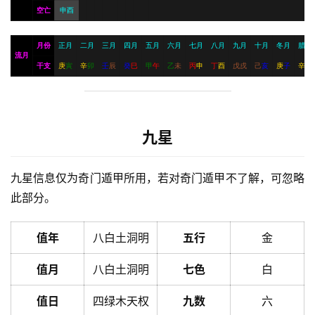
空亡
申酉
月份
正月
二月
三月
四月
五月
六月
七月
八月
九月
十月
冬月
腊月
流月
干支
庚
寅
辛
卯
壬
辰
癸
巳
甲
午
乙
未
丙
申
丁
酉
戊
戌
己
亥
庚
子
辛
丑
九星
九星信息仅为奇门遁甲所用，若对奇门遁甲不了解，可忽略
此部分。
值年
八白土洞明
五行
金
值月
八白土洞明
七色
白
值日
四绿木天权
九数
六