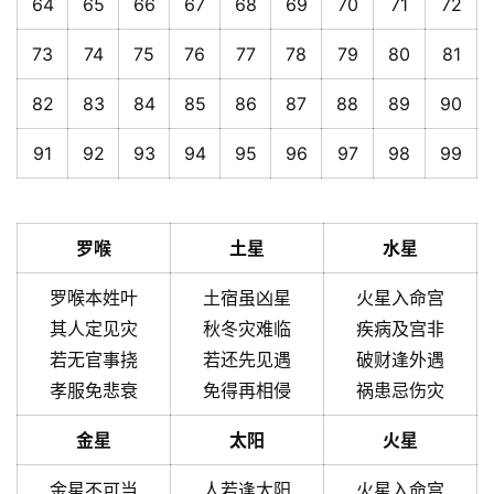
64
65
66
67
68
69
70
71
72
73
74
75
76
77
78
79
80
81
82
83
84
85
86
87
88
89
90
91
92
93
94
95
96
97
98
99
罗喉
土星
水星
罗喉本姓叶
土宿虽凶星
火星入命宫
其人定见灾
秋冬灾难临
疾病及宫非
若无官事挠
若还先见遇
破财逢外遇
孝服免悲衰
免得再相侵
祸患忌伤灾
金星
太阳
火星
金星不可当
人若逢太阳
火星入命宫