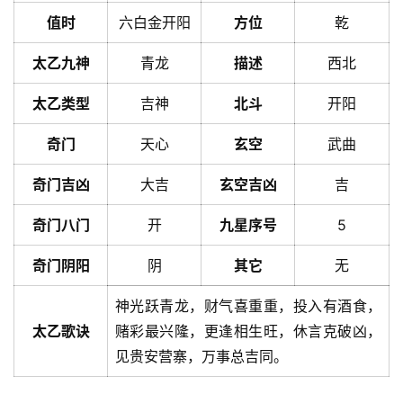
值时
六白金开阳
方位
乾
太乙九神
青龙
描述
西北
太乙类型
吉神
北斗
开阳
奇门
天心
玄空
武曲
奇门吉凶
大吉
玄空吉凶
吉
奇门八门
开
九星序号
5
奇门阴阳
阴
其它
无
神光跃青龙，财气喜重重，投入有酒食，
太乙歌诀
赌彩最兴隆，更逢相生旺，休言克破凶，
见贵安营寨，万事总吉同。