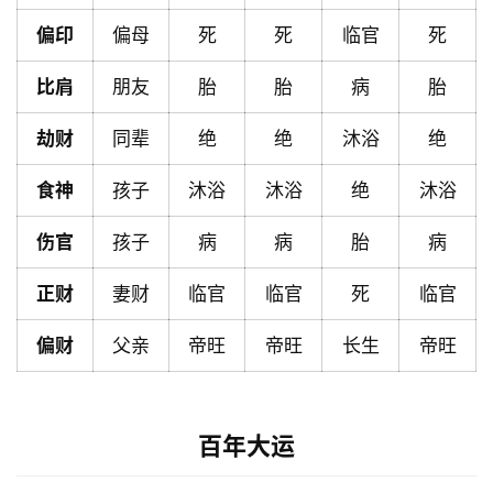
页
偏印
偏母
死
死
临官
死
比肩
朋友
胎
胎
病
胎
黄
历
劫财
同辈
绝
绝
沐浴
绝
食神
孩子
沐浴
沐浴
绝
沐浴
占
卜
伤官
孩子
病
病
胎
病
正财
妻财
临官
临官
死
临官
命
理
登录
注册
偏财
父亲
帝旺
帝旺
长生
帝旺
解
百年大运
梦