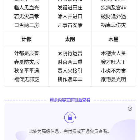
临人见血光
发福进田庄
疾病及宫非
若无灾典孝
添人并进口
破财逢外遇
口舌两三房
几事古安康
祸患忌伤灾
计都
太阴
木星
计都是辰誉
太阴行运吉
木德贵人星
春夏防灾厄
财喜两三重
癸才旺人丁
秋冬平平遇
贵人来接引
小炎不为害
禳保无邪惑
耕作遇年丰
家宅最光明
剩余内容需解锁后查看
已付
此处为高级信息，需付费或开通会员查看。