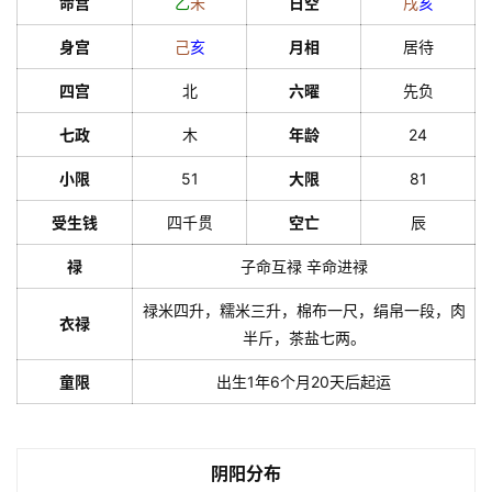
命宫
乙
未
日空
戌
亥
身宫
己
亥
月相
居待
四宫
北
六曜
先负
七政
木
年龄
24
小限
51
大限
81
受生钱
四千贯
空亡
辰
禄
子命互禄 辛命进禄
禄米四升，糯米三升，棉布一尺，绢帛一段，肉
衣禄
半斤，茶盐七两。
童限
出生1年6个月20天后起运
阴阳分布