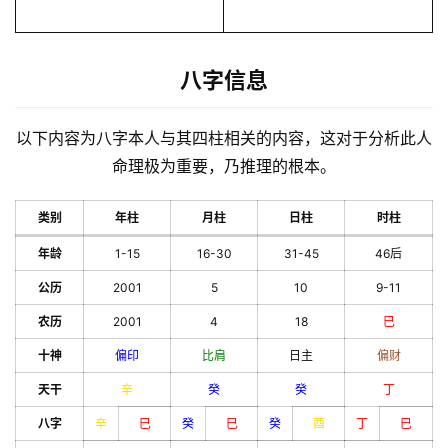
八字信息
以下内容为八字本人与其四柱相关的内容，这对于分析此人
命理极为重要，乃推理的根本。
类别
年柱
月柱
日柱
时柱
年龄
1-15
16-30
31-45
46后
公历
2001
5
10
9-11
农历
2001
4
18
巳
十神
偏印
比肩
日主
偏财
天干
辛
癸
癸
丁
八字
辛
巳
癸
巳
癸
酉
丁
巳