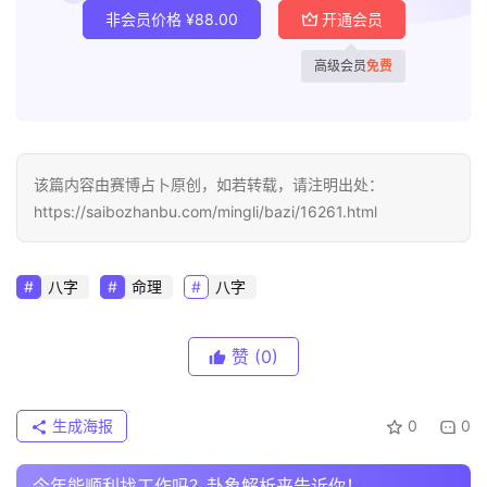
非会员价格
¥
88.00
开通会员
高级会员
免费
该篇内容由赛博占卜原创，如若转载，请注明出处：
https://saibozhanbu.com/mingli/bazi/16261.html
八字
命理
八字
赞
(0)
生成海报
0
0
今年能顺利找工作吗？卦象解析来告诉你！