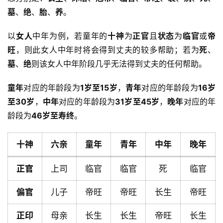
墓
、
绝
、
胎
、
养
。
以
女人
中年为例，若童年的
十神
为
正官
且
状态
为
临官
或
帝
旺
，则此女人中年时将会得到丈夫的较多帮助；若为
死
、
墓
、
绝
则该女人中年阶段几乎无法得到丈夫的任何帮助。
童年
对应的年龄段为
1岁至15岁
，
青年
对应的年龄段为
16岁
至30岁
，
中年
对应的年龄段为
31岁至45岁
，
晚年
对应的年
龄段为
46岁至寿终
。
十神
六亲
童年
青年
中年
晚年
正官
上司
临官
临官
死
临官
偏官
儿子
帝旺
帝旺
长生
帝旺
首
正印
母亲
长生
长生
帝旺
长生