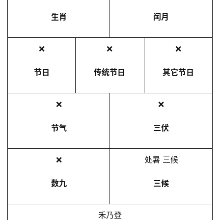
生肖
闰月
❌
❌
❌
节日
传统节日
其它节日
❌
❌
节气
三伏
❌
处暑 三候
数九
三候
禾乃登