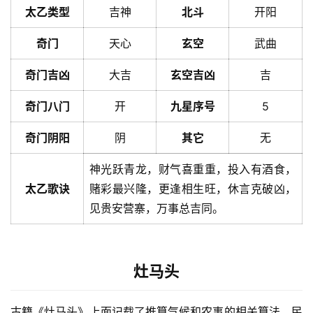
太乙类型
吉神
北斗
开阳
奇门
天心
玄空
武曲
奇门吉凶
大吉
玄空吉凶
吉
奇门八门
开
九星序号
5
奇门阴阳
阴
其它
无
神光跃青龙，财气喜重重，投入有酒食，
太乙歌诀
赌彩最兴隆，更逢相生旺，休言克破凶，
见贵安营寨，万事总吉同。
灶马头
古籍《灶马头》上面记载了推算气候和农事的相关算法，民