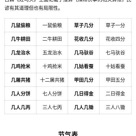
谚有其道理但也有局限性。
几鼠偷粮
一鼠偷粮
草子几分
草子一分
几牛耕田
二牛耕田
花收几分
花收四分
几龙治水
五龙治水
几马驮谷
七马驮谷
几鸡抢米
十鸡抢米
几姑看蚕
十姑看蚕
几屠共猪
十二屠共猪
甲田几分
甲田五分
几人分饼
七人分饼
几日得金
二日得金
几人几丙
三人七丙
几人几锄
三人八锄
节气表