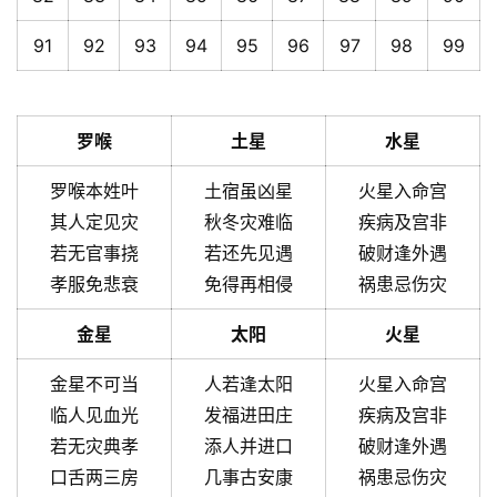
91
92
93
94
95
96
97
98
99
罗喉
土星
水星
罗喉本姓叶
土宿虽凶星
火星入命宫
其人定见灾
秋冬灾难临
疾病及宫非
若无官事挠
若还先见遇
破财逢外遇
孝服免悲衰
免得再相侵
祸患忌伤灾
金星
太阳
火星
金星不可当
人若逢太阳
火星入命宫
临人见血光
发福进田庄
疾病及宫非
若无灾典孝
添人并进口
破财逢外遇
口舌两三房
几事古安康
祸患忌伤灾