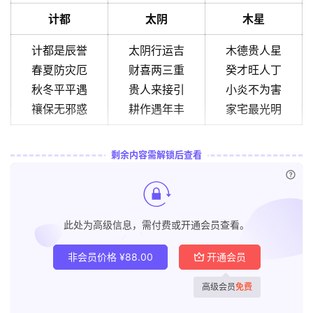
计都
太阴
木星
计都是辰誉
太阴行运吉
木德贵人星
春夏防灾厄
财喜两三重
癸才旺人丁
秋冬平平遇
贵人来接引
小炎不为害
禳保无邪惑
耕作遇年丰
家宅最光明
剩余内容需解锁后查看
已付
此处为高级信息，需付费或开通会员查看。
非会员价格
¥
88.00
开通会员
高级会员
免费