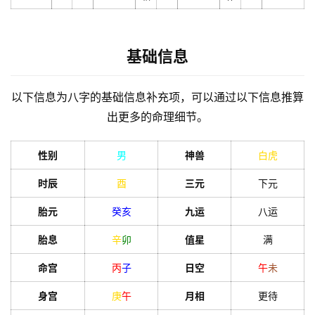
基础信息
以下信息为八字的基础信息补充项，可以通过以下信息推算
出更多的命理细节。
性别
男
神兽
白虎
时辰
酉
三元
下元
胎元
癸
亥
九运
八运
胎息
辛
卯
值星
满
命宫
丙
子
日空
午
未
身宫
庚
午
月相
更待