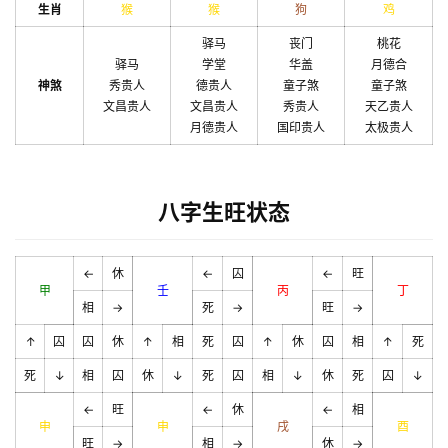
生肖
猴
猴
狗
鸡
驿马
丧门
桃花
驿马
学堂
华盖
月德合
神煞
秀贵人
德贵人
童子煞
童子煞
文昌贵人
文昌贵人
秀贵人
天乙贵人
月德贵人
国印贵人
太极贵人
八字生旺状态
←
休
←
囚
←
旺
甲
壬
丙
丁
相
→
死
→
旺
→
↑
囚
囚
休
↑
相
死
囚
↑
休
囚
相
↑
死
死
↓
相
囚
休
↓
死
囚
相
↓
休
死
囚
↓
←
旺
←
休
←
相
申
申
戌
酉
旺
→
相
→
休
→