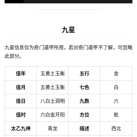
九星
九星信息仅为奇门遁甲所用，若对奇门遁甲不了解，可忽略
此部分。
值年
五黄土玉衡
五行
金
值月
五黄土玉衡
七色
白
值日
八白土洞明
九数
六
值时
六白金开阳
方位
乾
太乙九神
青龙
描述
西北