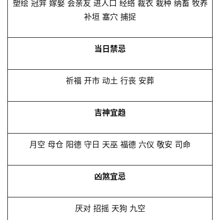
塑绘 冠笄 嫁娶 会亲友 进人口 经络 裁衣 栽种 纳畜 牧养
补垣 塞穴 捕捉
当日禁忌
祈福 开市 动土 行丧 安葬
吉神宜趋
月空 母仓 阳德 守日 天巫 福德 六仪 敬安 司命
凶煞宜忌
厌对 招摇 天狗 九空