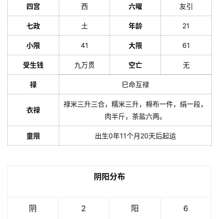
四宫
西
六曜
友引
七政
土
年龄
21
小限
41
大限
61
受生钱
九万贯
空亡
无
禄
巳命互禄
禄米三升三合，糯米三升，棉布一件，绢一段，
衣禄
肉半斤，茶盐六两。
童限
出生0年11个月20天后起运
阴阳分布
阴
2
阳
6