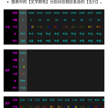
图表中的【文字颜色】分别对应相应各自的【五行】。
I
服
区间
2004
2005
2015
2025
2035
2045
2055
2065
2075
2085
务
年龄
1
2
12
22
32
42
52
62
72
82
大运
干支
癸
酉
甲
戌
乙
亥
丙
子
丁
丑
戊
寅
己
卯
庚
辰
辛
巳
旬
甲子
甲子
甲戌
甲戌
甲戌
甲戌
甲戌
甲戌
甲戌
甲戌
会
员
空亡
戌亥
戌亥
申酉
申酉
申酉
申酉
申酉
申酉
申酉
申酉
年份
2004
年龄
1
干支
甲
申
流年
小运
戊
戌
旬
甲申
空亡
午未
月份
正月
二月
三月
四月
五月
六月
七月
八月
九月
十月
冬月
腊月
流月
干支
丙
寅
丁
卯
戊
辰
己
巳
庚
午
辛
未
壬
申
癸
酉
甲
戌
乙
亥
丙
子
丁
丑