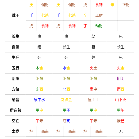
庚
偏财
庚
偏财
戊
食神
辛
正财
藏干
壬
七杀
壬
七杀
辛
正财
戊
食神
戊
食神
丁
劫财
长生
病
病
墓
死
自坐
绝
长生
墓
长生
生旺
死
死
休
死
五行
木
金
水
金
火
土
火
金
阴阳
阳
阳
阳
阳
阳
阳
阴
阴
方位
东
西
北
西
南
中
南
西
纳音
泉中水
剑锋金
屋上土
山下火
所在旬
甲
申
甲
子
甲
申
甲
午
空亡
午
未
戌
亥
午
未
辰
巳
太岁
坤
西南
坤
西南
坤
西南
无