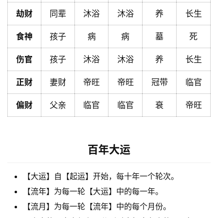
劫财
同辈
沐浴
沐浴
养
长生
黄
历
食神
孩子
病
病
墓
死
伤官
孩子
沐浴
沐浴
养
长生
占
卜
正财
妻财
帝旺
帝旺
冠带
临官
偏财
父亲
临官
临官
衰
帝旺
命
理
登录
注册
百年大运
解
【大运】自【起运】开始，每十年一个轮次。
梦
【流年】为每一轮【大运】中的每一年。
【流月】为每一轮【流年】中的每个月份。
A