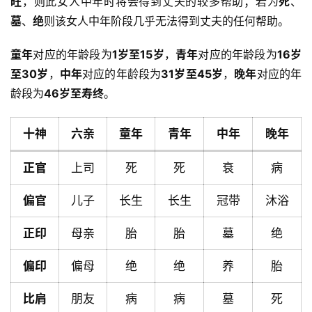
旺
，则此女人中年时将会得到丈夫的较多帮助；若为
死
、
墓
、
绝
则该女人中年阶段几乎无法得到丈夫的任何帮助。
童年
对应的年龄段为
1岁至15岁
，
青年
对应的年龄段为
16岁
至30岁
，
中年
对应的年龄段为
31岁至45岁
，
晚年
对应的年
龄段为
46岁至寿终
。
十神
六亲
童年
青年
中年
晚年
正官
上司
死
死
衰
病
偏官
儿子
长生
长生
冠带
沐浴
正印
母亲
胎
胎
墓
绝
首
偏印
偏母
绝
绝
养
胎
页
比肩
朋友
病
病
墓
死