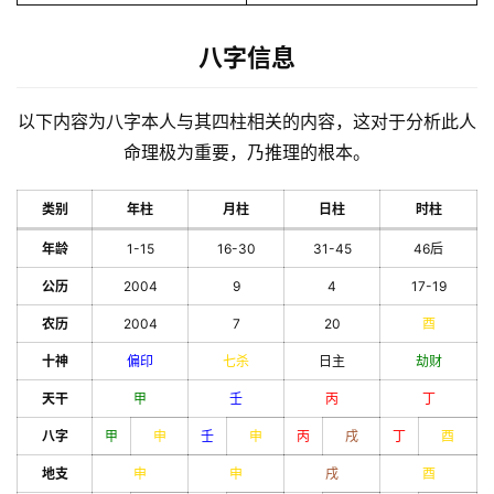
八字信息
以下内容为八字本人与其四柱相关的内容，这对于分析此人
命理极为重要，乃推理的根本。
类别
年柱
月柱
日柱
时柱
年龄
1-15
16-30
31-45
46后
公历
2004
9
4
17-19
农历
2004
7
20
酉
十神
偏印
七杀
日主
劫财
天干
甲
壬
丙
丁
八字
甲
申
壬
申
丙
戌
丁
酉
地支
申
申
戌
酉