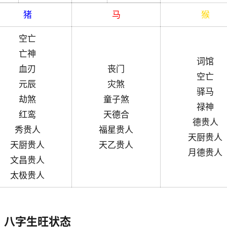
猪
马
猴
空亡
亡神
词馆
血刃
丧门
空亡
元辰
灾煞
驿马
劫煞
童子煞
禄神
红鸾
天德合
德贵人
秀贵人
福星贵人
天厨贵人
天厨贵人
天乙贵人
月德贵人
文昌贵人
太极贵人
八字生旺状态