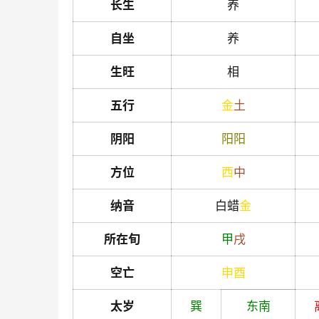
长生
养
自坐
养
生旺
相
五行
金
土
阴阳
阳
阳
方位
西
中
纳音
白蜡
金
所在旬
甲
戌
空亡
申
酉
太岁
巽
东南