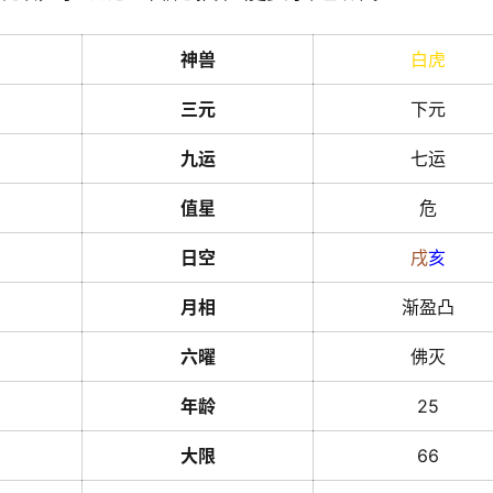
神兽
白虎
三元
下元
九运
七运
值星
危
日空
戌
亥
月相
渐盈凸
六曜
佛灭
年龄
25
大限
66