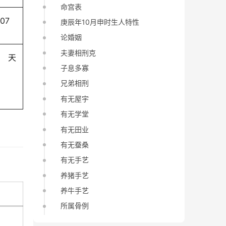
命宫表
-07
庚辰年10月申时生人特性
论婚姻
夫妻相刑克
天
子息多寡
兄弟相刑
有无屋宇
有无学堂
有无田业
有无蚕桑
有无手艺
养猪手艺
养牛手艺
所属骨例