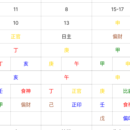
11
8
15-17
10
13
申
正官
日主
偏财
丁
庚
甲
丁
亥
庚
午
甲
亥
午
申
壬
食神
丁
正官
庚
比
甲
偏财
己
正印
壬
食
戊
偏