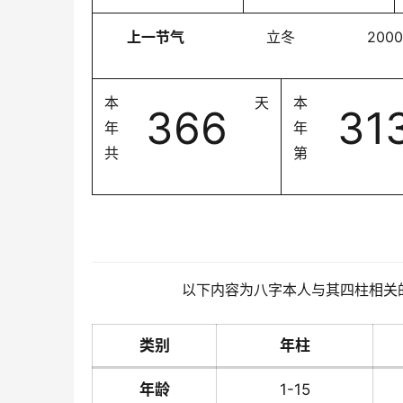
上一节气
立冬
2000
本
天
本
366
31
年
年
共
第
以下内容为八字本人与其四柱相关
类别
年柱
年龄
1-15