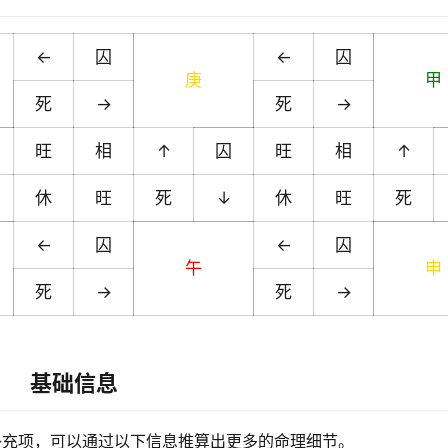
←
囚
←
囚
庚
甲
死
→
死
→
旺
相
↑
囚
旺
相
↑
休
旺
死
↓
休
旺
死
←
囚
←
囚
午
申
死
→
死
→
基础信息
补充项，可以通过以下信息推算出更多的命理细节。