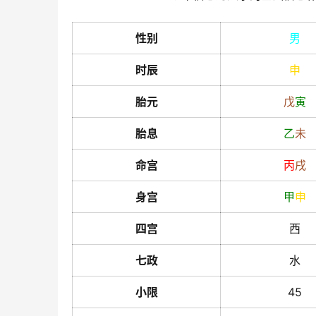
性别
男
时辰
申
胎元
戊
寅
胎息
乙
未
命宫
丙
戌
身宫
甲
申
四宫
西
七政
水
小限
45