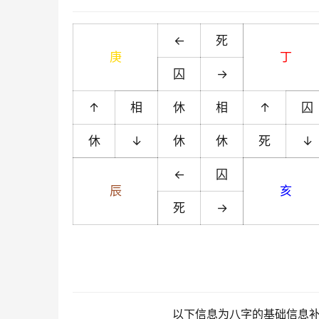
←
死
庚
丁
囚
→
↑
相
休
相
↑
囚
休
↓
休
休
死
↓
←
囚
辰
亥
死
→
以下信息为八字的基础信息