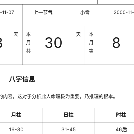
-11-07
上一节气
小雪
2000-11
天
本
天
本
3
30
8
月
月
共
第
八字信息
的内容，这对于分析此人命理极为重要，乃推理的根本。
月柱
日柱
时柱
16-30
31-45
46后