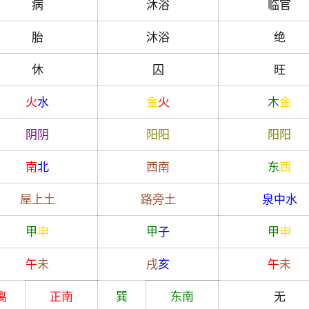
病
沐浴
临官
胎
沐浴
绝
休
囚
旺
火
水
金
火
木
金
阴
阴
阳
阳
阳
阳
南
北
西南
东
西
屋上土
路旁土
泉中水
甲
申
甲
子
甲
申
午
未
戌
亥
午
未
离
正南
巽
东南
无