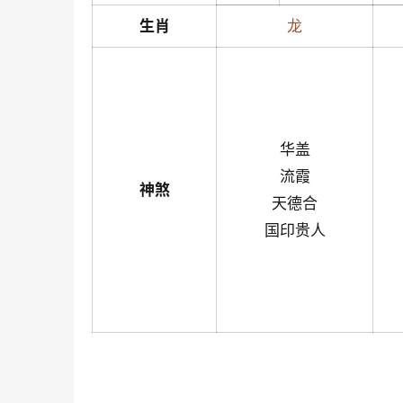
生肖
龙
华盖
流霞
神煞
天德合
国印贵人