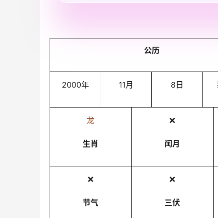
公历
2000年
11月
8日
龙
❌
生肖
闰月
❌
❌
节气
三伏