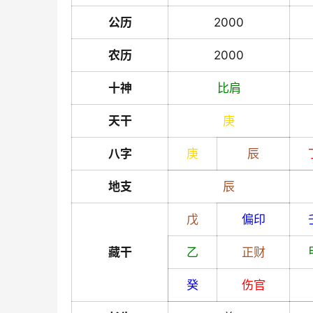
公历
2000
农历
2000
十神
比肩
天干
庚
八字
庚
辰
地支
辰
戊
偏印
藏干
乙
正财
癸
伤官