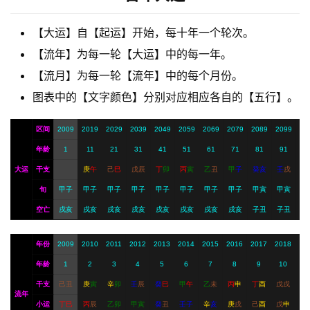
【大运】自【起运】开始，每十年一个轮次。
A
【流年】为每一轮【大运】中的每一年。
I
【流月】为每一轮【流年】中的每个月份。
服
务
图表中的【文字颜色】分别对应相应各自的【五行】。
区间
2009
2019
2029
2039
2049
2059
2069
2079
2089
2099
会
年龄
1
11
21
31
41
51
61
71
81
91
员
大运
干支
庚
午
己
巳
戊
辰
丁
卯
丙
寅
乙
丑
甲
子
癸
亥
壬
戌
旬
甲子
甲子
甲子
甲子
甲子
甲子
甲子
甲子
甲寅
甲寅
空亡
戌亥
戌亥
戌亥
戌亥
戌亥
戌亥
戌亥
戌亥
子丑
子丑
年份
2009
2010
2011
2012
2013
2014
2015
2016
2017
2018
年龄
1
2
3
4
5
6
7
8
9
10
干支
己
丑
庚
寅
辛
卯
壬
辰
癸
巳
甲
午
乙
未
丙
申
丁
酉
戊
戌
流年
小运
丁
巳
丙
辰
乙
卯
甲
寅
癸
丑
壬
子
辛
亥
庚
戌
己
酉
戊
申