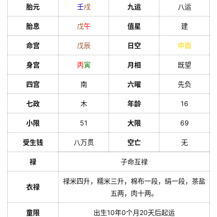
胎元
壬
戌
九运
八运
胎息
戊
午
值星
建
命宫
戊
辰
日空
申
酉
身宫
丙
寅
月相
既望
四宫
南
六曜
先负
七政
木
年龄
16
小限
51
大限
69
受生钱
八万贯
空亡
无
禄
子命互禄
禄米四升，糯米三升，棉布一段，绢一段，茶盐
衣禄
五两，肉十两。
童限
出生10年0个月20天后起运