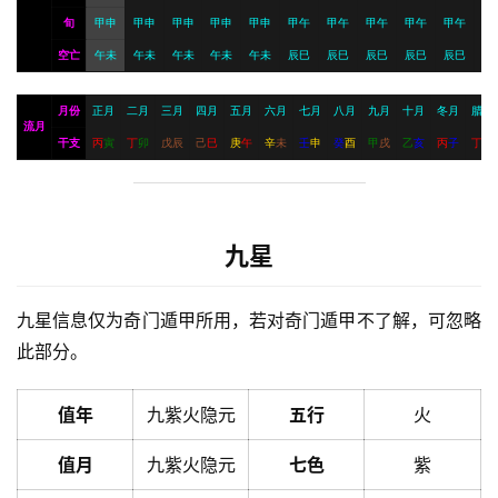
旬
甲申
甲申
甲申
甲申
甲申
甲午
甲午
甲午
甲午
甲午
空亡
午未
午未
午未
午未
午未
辰巳
辰巳
辰巳
辰巳
辰巳
月份
正月
二月
三月
四月
五月
六月
七月
八月
九月
十月
冬月
腊月
流月
干支
丙
寅
丁
卯
戊
辰
己
巳
庚
午
辛
未
壬
申
癸
酉
甲
戌
乙
亥
丙
子
丁
丑
九星
九星信息仅为奇门遁甲所用，若对奇门遁甲不了解，可忽略
此部分。
值年
九紫火隐元
五行
火
值月
九紫火隐元
七色
紫