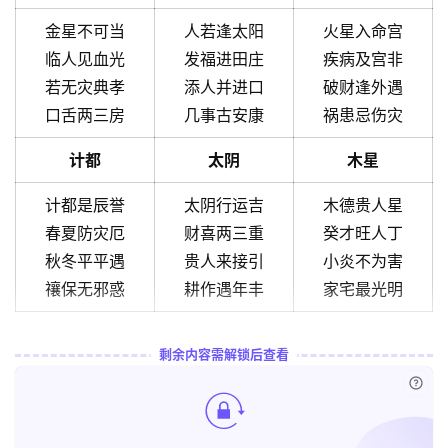
金星不可当
人若逢太阳
火星入命宫
临人见血光
发福进田庄
疾病及宫非
若无灾典孝
添人并进口
破财逢外遇
口舌两三房
几事古安康
祸患忌伤灾
计都
太阴
木星
计都是辰誉
太阴行运吉
木德贵人星
春夏防灾厄
财喜两三重
癸才旺人丁
秋冬平平遇
贵人来接引
小炎不为害
禳保无邪惑
耕作遇年丰
家宅最光明
剩余内容需解锁后查看
已付