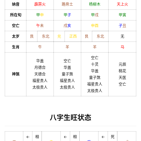
纳音
霹雳火
路旁土
杨柳木
天上火
所在旬
甲
申
甲
子
甲
戌
甲
寅
空亡
午
未
戌
亥
申
酉
子
丑
太岁
艮
东北
兑
正西
艮
东北
无
生肖
牛
羊
羊
马
空亡
华盖
空亡
十灵
元辰
月德合
华盖
华盖
桃花
神煞
天德合
童子煞
童子煞
天医
福星贵人
福星贵人
福星贵人
空亡
太极贵人
太极贵人
太极贵人
八字生旺状态
←
相
←
相
←
死