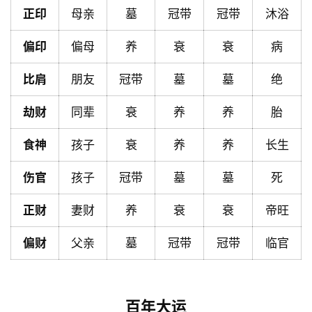
页
正印
母亲
墓
冠带
冠带
沐浴
偏印
偏母
养
衰
衰
病
黄
比肩
朋友
冠带
墓
墓
绝
历
劫财
同辈
衰
养
养
胎
占
食神
孩子
衰
养
养
长生
卜
伤官
孩子
冠带
墓
墓
死
正财
妻财
养
衰
衰
帝旺
命
理
登录
注册
偏财
父亲
墓
冠带
冠带
临官
解
梦
百年大运