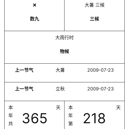
❌
大暑 三候
数九
三候
大雨行时
物候
上一节气
大暑
2009-07-23
上一节气
立秋
2009-07-23
本
天
本
天
365
218
年
年
共
第