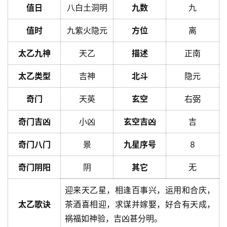
值日
八白土洞明
九数
九
值时
九紫火隐元
方位
离
太乙九神
天乙
描述
正南
太乙类型
吉神
北斗
隐元
奇门
天英
玄空
右弼
奇门吉凶
小凶
玄空吉凶
吉
奇门八门
景
九星序号
8
奇门阴阳
阴
其它
无
迎来天乙星，相逢百事兴，运用和合庆，
太乙歌诀
茶酒喜相迎，求谋并嫁娶，好合有天成，
祸福如神验，吉凶甚分明。