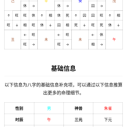
己
辛
癸
戊
休
→
休
→
囚
→
↑
旺
旺
休
↑
相
休
死
↑
囚
囚
旺
↑
相
旺
↓
相
旺
休
↓
囚
相
死
↓
旺
死
休
↓
←
旺
←
旺
←
休
丑
未
未
午
旺
→
旺
→
相
→
基础信息
以下信息为八字的基础信息补充项，可以通过以下信息推算
出更多的命理细节。
性别
男
神兽
朱雀
时辰
午
三元
下元