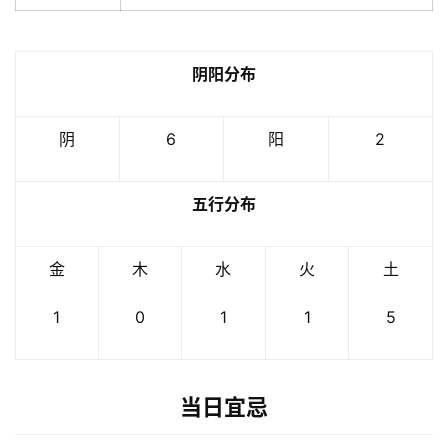
阴阳分布
阴
6
阳
2
五行分布
金
木
水
火
土
1
0
1
1
5
当日宜忌