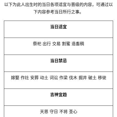
以下为此人出生时的当日各项适宜与晋级的内容，可通过以
下内容参考当日所行之事。
当日适宜
祭祀 出行 交易 割蜜 造畜稠
当日禁忌
嫁娶 作灶 安葬 动土 词讼 作梁 伐木 掘井 破土 移徙
吉神宜趋
天恩 守日 不将 圣心