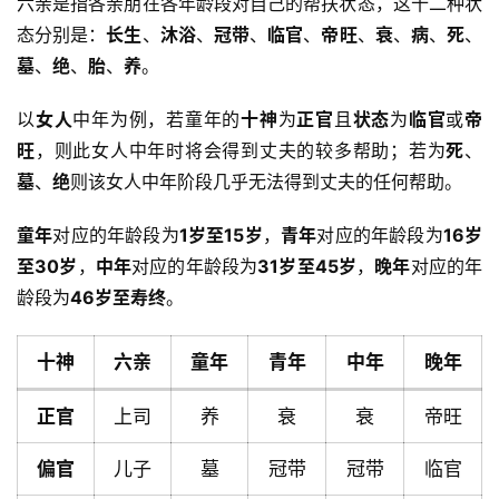
六亲是指各亲朋在各年龄段对自己的帮扶状态，这十二种状
态分别是：
长生
、
沐浴
、
冠带
、
临官
、
帝旺
、
衰
、
病
、
死
、
墓
、
绝
、
胎
、
养
。
以
女人
中年为例，若童年的
十神
为
正官
且
状态
为
临官
或
帝
旺
，则此女人中年时将会得到丈夫的较多帮助；若为
死
、
墓
、
绝
则该女人中年阶段几乎无法得到丈夫的任何帮助。
童年
对应的年龄段为
1岁至15岁
，
青年
对应的年龄段为
16岁
至30岁
，
中年
对应的年龄段为
31岁至45岁
，
晚年
对应的年
龄段为
46岁至寿终
。
十神
六亲
童年
青年
中年
晚年
正官
上司
养
衰
衰
帝旺
偏官
儿子
墓
冠带
冠带
临官
首