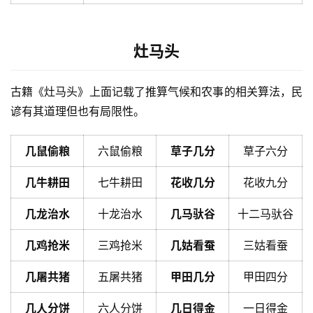
灶马头
古籍《灶马头》上面记载了推算气候和农事的相关算法，民
谚有其道理但也有局限性。
几鼠偷粮
六鼠偷粮
草子几分
草子六分
几牛耕田
七牛耕田
花收几分
花收九分
几龙治水
十龙治水
几马驮谷
十二马驮谷
几鸡抢米
三鸡抢米
几姑看蚕
三姑看蚕
几屠共猪
五屠共猪
甲田几分
甲田四分
几人分饼
六人分饼
几日得金
一日得金