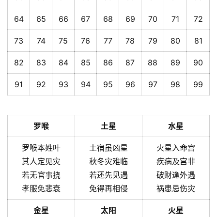
64
65
66
67
68
69
70
71
72
73
74
75
76
77
78
79
80
81
82
83
84
85
86
87
88
89
90
91
92
93
94
95
96
97
98
99
罗喉
土星
水星
罗喉本姓叶
土宿虽凶星
火星入命宫
其人定见灾
秋冬灾难临
疾病及宫非
若无官事挠
若还先见遇
破财逢外遇
孝服免悲衰
免得再相侵
祸患忌伤灾
金星
太阳
火星