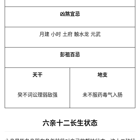
凶煞宜忌
月建 小时 土府 触水龙 元武
彭祖百忌
天干
地支
癸不词讼理弱敌强
未不服药毒气入肠
六亲十二长生状态