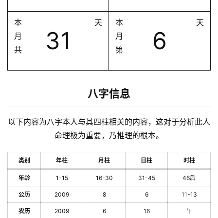
本
天
本
天
31
6
月
月
共
第
八字信息
以下内容为八字本人与其四柱相关的内容，这对于分析此人
命理极为重要，乃推理的根本。
类别
年柱
月柱
日柱
时柱
年龄
1-15
16-30
31-45
46后
公历
2009
8
6
11-13
农历
2009
6
16
午