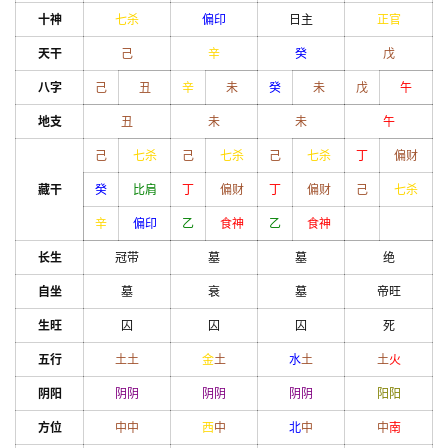
十神
七杀
偏印
日主
正官
天干
己
辛
癸
戊
八字
己
丑
辛
未
癸
未
戊
午
地支
丑
未
未
午
己
七杀
己
七杀
己
七杀
丁
偏财
藏干
癸
比肩
丁
偏财
丁
偏财
己
七杀
辛
偏印
乙
食神
乙
食神
长生
冠带
墓
墓
绝
自坐
墓
衰
墓
帝旺
生旺
囚
囚
囚
死
五行
土
土
金
土
水
土
土
火
阴阳
阴
阴
阴
阴
阴
阴
阳
阳
方位
中
中
西
中
北
中
中
南