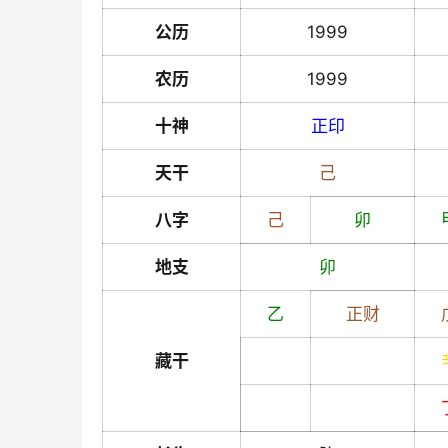
公历
1999
农历
1999
十神
正印
天干
己
八字
己
卯
地支
卯
乙
正财
藏干