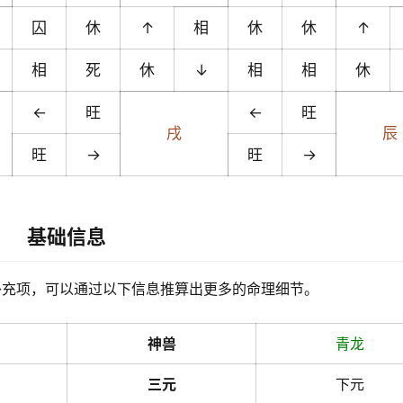
囚
休
↑
相
休
休
↑
相
死
休
↓
相
相
休
←
旺
←
旺
戌
辰
旺
→
旺
→
基础信息
补充项，可以通过以下信息推算出更多的命理细节。
神兽
青龙
三元
下元