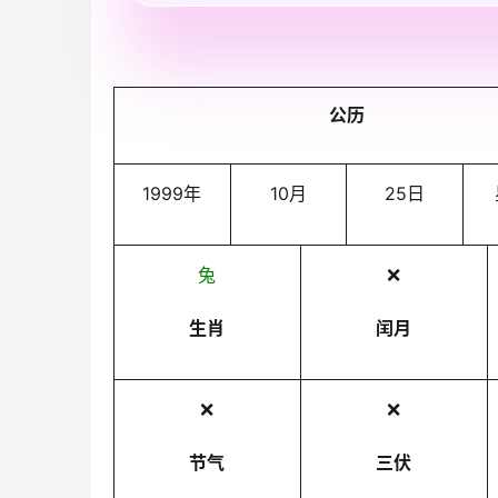
公历
1999年
10月
25日
兔
❌
生肖
闰月
❌
❌
节气
三伏