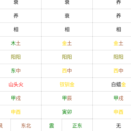
衰
衰
养
养
衰
养
相
相
相
木
土
金
土
金
土
阳
阳
阳
阳
阳
阳
东
中
西
中
西
中
山头火
钗钏金
白蜡
金
甲
戌
甲
辰
甲
戌
申
酉
寅
卯
申
酉
艮
东北
震
正东
无