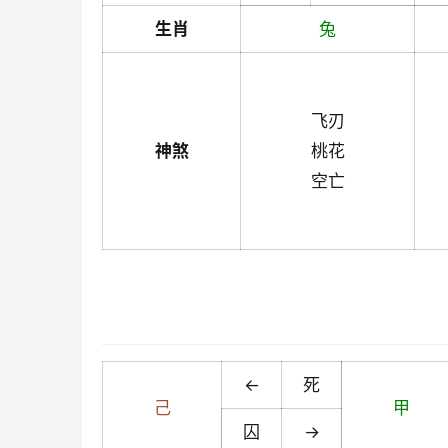
生肖
兔
飞刃
神煞
桃花
空亡
←
死
己
甲
囚
→