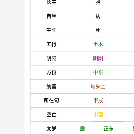
长生
胎
自坐
病
生旺
死
五行
土
木
阴阳
阴
阴
方位
中
东
纳音
城头土
所在旬
甲
戌
空亡
申
酉
太岁
震
正东