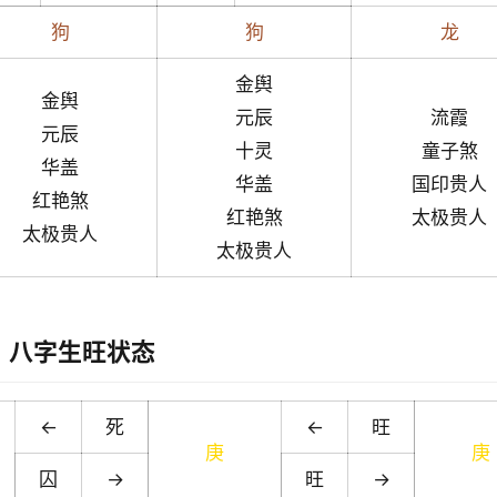
狗
狗
龙
金舆
金舆
元辰
流霞
元辰
十灵
童子煞
华盖
华盖
国印贵人
红艳煞
红艳煞
太极贵人
太极贵人
太极贵人
八字生旺状态
←
死
←
旺
庚
庚
囚
→
旺
→