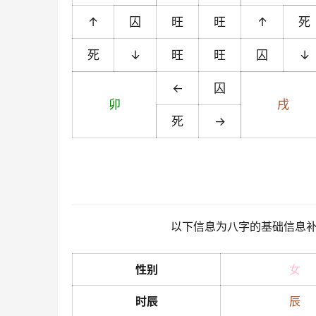
↑
囚
旺
旺
↑
死
死
↓
旺
旺
囚
↓
←
囚
卯
戌
死
→
以下信息为八字的基础信息
性别
女
时辰
辰