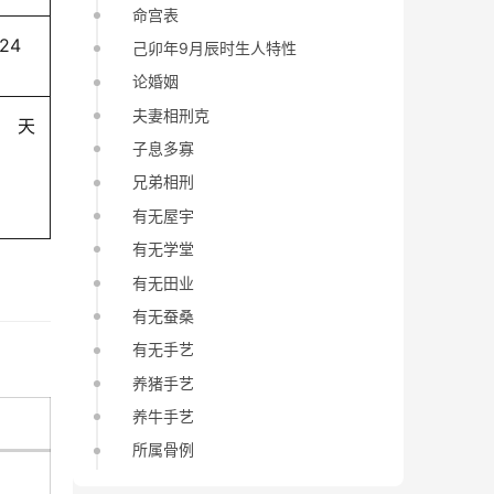
命宫表
-24
己卯年9月辰时生人特性
论婚姻
夫妻相刑克
天
子息多寡
兄弟相刑
有无屋宇
有无学堂
有无田业
有无蚕桑
有无手艺
养猪手艺
养牛手艺
所属骨例