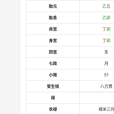
胎元
乙
丑
胎息
乙
卯
命宫
丁
卯
身宫
丁
卯
四宫
东
七政
月
小限
51
受生钱
八万贯
禄
衣禄
禄米三