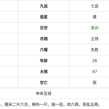
九运
七运
值星
建
日空
寅
卯
月相
立待
六曜
先胜
年龄
26
大限
67
空亡
辰
申命互禄
升，糯米二升六合，棉布一尺，绢一段，肉六两，茶盐五两。