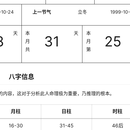
-10-24
上一节气
立冬
1999-10
天
本
天
本
8
31
25
月
月
共
第
八字信息
的内容，这对于分析此人命理极为重要，乃推理的根本。
月柱
日柱
时柱
16-30
31-45
46后