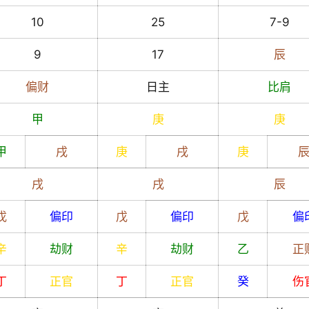
10
25
7-9
9
17
辰
偏财
日主
比肩
甲
庚
庚
甲
戌
庚
戌
庚
戌
戌
辰
戊
偏印
戊
偏印
戊
偏
辛
劫财
辛
劫财
乙
正
丁
正官
丁
正官
癸
伤