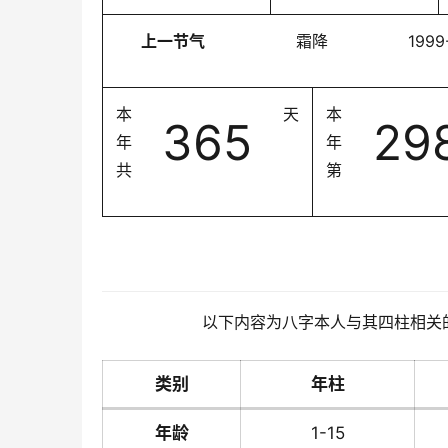
上一节气
霜降
1999
本
天
本
365
29
年
年
共
第
以下内容为八字本人与其四柱相关
类别
年柱
年龄
1-15