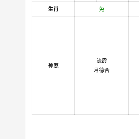
生肖
兔
流霞
神煞
月德合