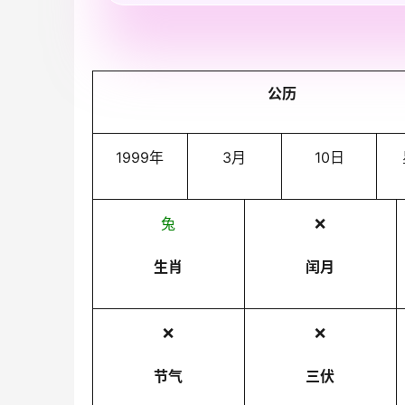
公历
1999年
3月
10日
兔
❌
生肖
闰月
❌
❌
节气
三伏