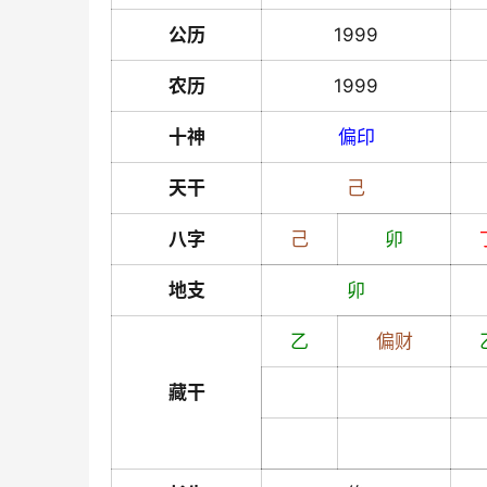
公历
1999
农历
1999
十神
偏印
天干
己
八字
己
卯
地支
卯
乙
偏财
藏干