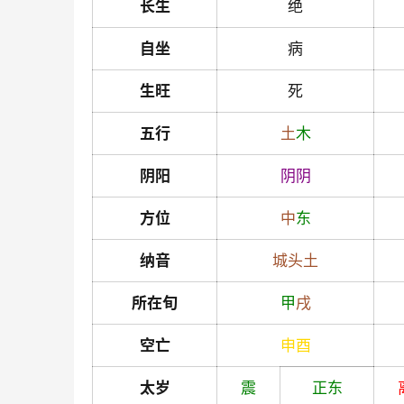
长生
绝
自坐
病
生旺
死
五行
土
木
阴阳
阴
阴
方位
中
东
纳音
城头土
所在旬
甲
戌
空亡
申
酉
太岁
震
正东