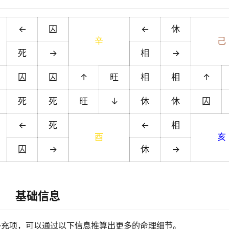
←
囚
←
休
辛
己
死
→
相
→
囚
囚
↑
旺
相
相
↑
死
死
旺
↓
休
休
囚
←
死
←
相
酉
亥
囚
→
休
→
基础信息
补充项，可以通过以下信息推算出更多的命理细节。