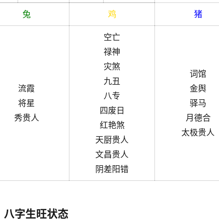
兔
鸡
猪
空亡
禄神
灾煞
词馆
九丑
流霞
金舆
八专
将星
驿马
四废日
秀贵人
月德合
红艳煞
太极贵人
天厨贵人
文昌贵人
阴差阳错
八字生旺状态