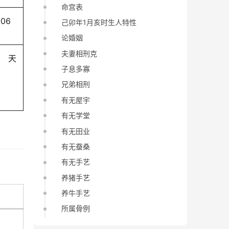
命宫表
-06
己卯年1月亥时生人特性
论婚姻
夫妻相刑克
天
子息多寡
兄弟相刑
有无屋宇
有无学堂
有无田业
有无蚕桑
有无手艺
养猪手艺
养牛手艺
所属骨例