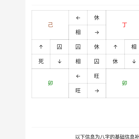
←
休
己
丁
相
→
↑
囚
囚
休
↑
相
死
↓
相
囚
休
↓
←
旺
卯
卯
旺
→
以下信息为八字的基础信息