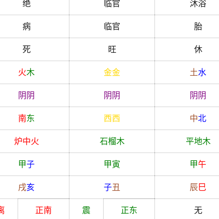
绝
临官
沐浴
病
临官
胎
死
旺
休
火
木
金
金
土
水
阴
阴
阴
阴
阴
阴
南
东
西
西
中
北
炉中火
石榴木
平地木
甲
子
甲
寅
甲
午
戌
亥
子
丑
辰
巳
离
正南
震
正东
无