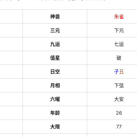
神兽
朱雀
三元
下元
九运
七运
值星
破
日空
子
丑
月相
下弦
六曜
大安
年龄
26
大限
77