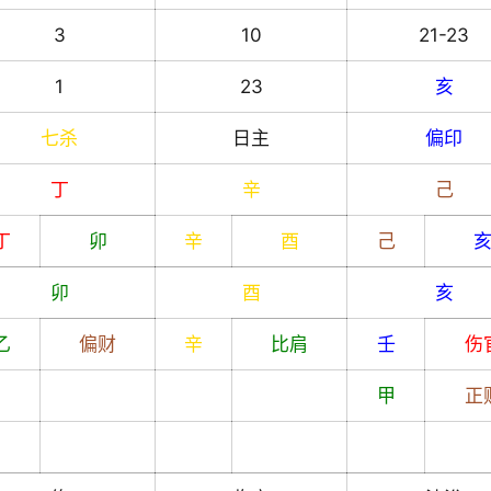
3
10
21-23
1
23
亥
七杀
日主
偏印
丁
辛
己
丁
卯
辛
酉
己
卯
酉
亥
乙
偏财
辛
比肩
壬
伤
甲
正