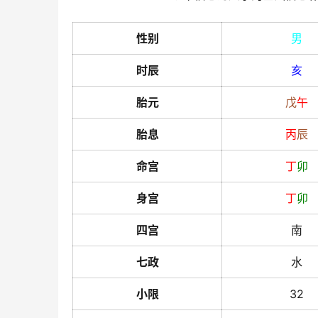
性别
男
时辰
亥
胎元
戊
午
胎息
丙
辰
命宫
丁
卯
身宫
丁
卯
四宫
南
七政
水
小限
32