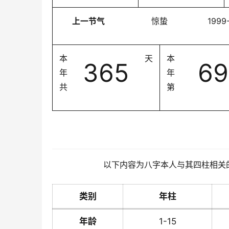
上一节气
惊蛰
1999
本
天
本
365
69
年
年
共
第
以下内容为八字本人与其四柱相关
类别
年柱
年龄
1-15