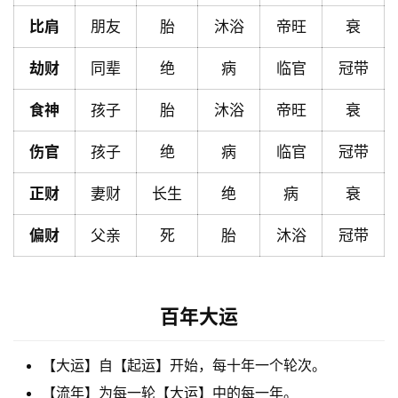
比肩
朋友
胎
沐浴
帝旺
衰
黄
劫财
同辈
绝
病
临官
冠带
历
食神
孩子
胎
沐浴
帝旺
衰
占
伤官
孩子
绝
病
临官
冠带
卜
正财
妻财
长生
绝
病
衰
命
偏财
父亲
死
胎
沐浴
冠带
理
登录
注册
百年大运
解
梦
【大运】自【起运】开始，每十年一个轮次。
【流年】为每一轮【大运】中的每一年。