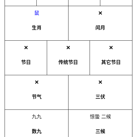
鼠
❌
生肖
闰月
❌
❌
❌
节日
传统节日
其它节日
❌
❌
节气
三伏
九九
惊蛰 二候
数九
三候