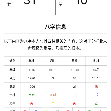
共
第
八字信息
以下内容为八字本人与其四柱相关的内容，这对于分析此人
命理极为重要，乃推理的根本。
类别
年柱
月柱
日柱
时柱
年龄
1-15
16-30
31-45
46后
公历
1996
3
10
13-15
农历
1996
1
21
未
十神
比肩
正财
日主
正印
天干
丙
辛
丙
乙