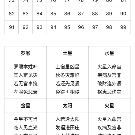
73
74
75
76
77
78
79
80
81
82
83
84
85
86
87
88
89
90
91
92
93
94
95
96
97
98
99
罗喉
土星
水星
罗喉本姓叶
土宿虽凶星
火星入命宫
其人定见灾
秋冬灾难临
疾病及宫非
若无官事挠
若还先见遇
破财逢外遇
孝服免悲衰
免得再相侵
祸患忌伤灾
金星
太阳
火星
金星不可当
人若逢太阳
火星入命宫
临人见血光
发福进田庄
疾病及宫非