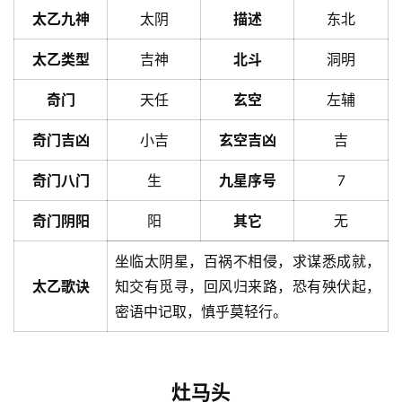
太乙九神
太阴
描述
东北
太乙类型
吉神
北斗
洞明
奇门
天任
玄空
左辅
奇门吉凶
小吉
玄空吉凶
吉
奇门八门
生
九星序号
7
奇门阴阳
阳
其它
无
坐临太阴星，百祸不相侵，求谋悉成就，
太乙歌诀
知交有觅寻，回风归来路，恐有殃伏起，
密语中记取，慎乎莫轻行。
灶马头