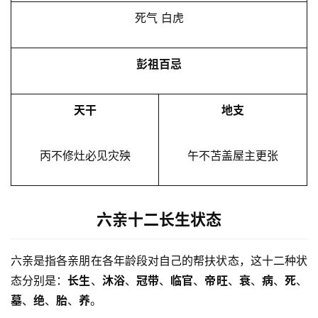
死气 白虎
彭祖百忌
天干
地支
丙不修灶必见灾殃
午不苫盖屋主更张
六亲十二长生状态
六亲是指各亲朋在各年龄段对自己的帮扶状态，这十二种状
态分别是：
长生
、
沐浴
、
冠带
、
临官
、
帝旺
、
衰
、
病
、
死
、
墓
、
绝
、
胎
、
养
。