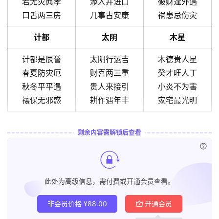
若无灾典孝
添人并进口
破财逢外遇
口舌两三房
几事古安康
祸患忌伤灾
计都
太阴
木星
计都是辰誉
太阴行运吉
木德贵人星
春夏防灾厄
财喜两三重
癸才旺人丁
秋冬平平遇
贵人来接引
小炎不为害
禳保无邪惑
耕作遇年丰
家宅最光明
剩余内容需解锁后查看
已付
此处为高级信息，需付费或开通会员查看。
非会员价格
¥
88.00
开通会员