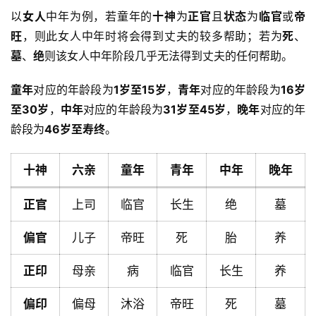
以
女人
中年为例，若童年的
十神
为
正官
且
状态
为
临官
或
帝
旺
，则此女人中年时将会得到丈夫的较多帮助；若为
死
、
墓
、
绝
则该女人中年阶段几乎无法得到丈夫的任何帮助。
童年
对应的年龄段为
1岁至15岁
，
青年
对应的年龄段为
16岁
至30岁
，
中年
对应的年龄段为
31岁至45岁
，
晚年
对应的年
龄段为
46岁至寿终
。
十神
六亲
童年
青年
中年
晚年
正官
上司
临官
长生
绝
墓
偏官
儿子
帝旺
死
胎
养
正印
母亲
病
临官
长生
养
首
页
偏印
偏母
沐浴
帝旺
死
墓