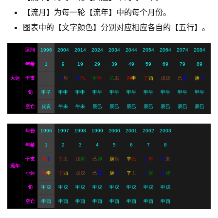
A
【流月】为每一轮【流年】中的每个月份。
I
图表中的【文字颜色】分别对应相应各自的【五行】。
服
务
区间
1996
2004
2014
2024
2034
2044
2054
2064
2074
2084
年龄
1
9
19
29
39
49
59
69
79
89
大运
干支
壬
辰
癸
巳
甲
午
乙
未
丙
申
丁
酉
戊
戌
己
亥
庚
子
会
旬
甲子
甲申
甲申
甲午
甲午
甲午
甲午
甲午
甲午
甲午
员
空亡
戌亥
午未
午未
辰巳
辰巳
辰巳
辰巳
辰巳
辰巳
辰巳
年份
1996
1997
1998
1999
2000
2001
2002
2003
年龄
1
2
3
4
5
6
7
8
干支
丙
子
丁
丑
戊
寅
己
卯
庚
辰
辛
巳
壬
午
癸
未
流年
小运
丙
申
丁
酉
戊
戌
己
亥
庚
子
辛
丑
壬
寅
癸
卯
旬
甲戌
甲戌
甲戌
甲戌
甲戌
甲戌
甲戌
甲戌
空亡
申酉
申酉
申酉
申酉
申酉
申酉
申酉
申酉