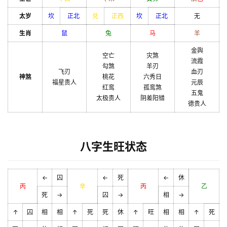
太岁
坎
正北
兑
正西
坎
正北
无
生肖
鼠
兔
马
羊
金舆
空亡
灾煞
流霞
勾煞
羊刃
飞刃
血刃
神煞
桃花
六秀日
福星贵人
元辰
红鸾
孤鸾煞
五鬼
太极贵人
阴差阳错
德贵人
八字生旺状态
←
囚
←
死
←
休
丙
辛
丙
乙
死
→
囚
→
相
→
↑
囚
相
相
↑
死
死
休
↑
旺
相
相
↑
死