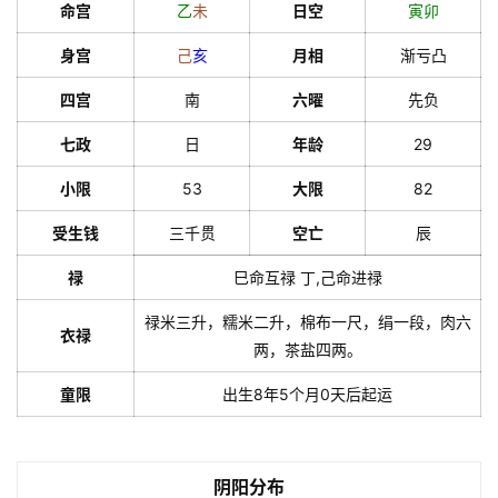
命宫
乙
未
日空
寅
卯
身宫
己
亥
月相
渐亏凸
四宫
南
六曜
先负
七政
日
年龄
29
小限
53
大限
82
受生钱
三千贯
空亡
辰
禄
巳命互禄 丁,己命进禄
禄米三升，糯米二升，棉布一尺，绢一段，肉六
衣禄
两，茶盐四两。
童限
出生8年5个月0天后起运
阴阳分布