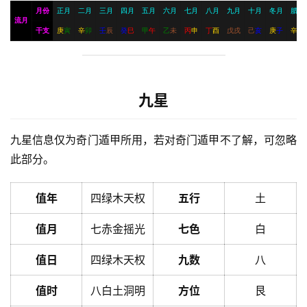
月份
正月
二月
三月
四月
五月
六月
七月
八月
九月
十月
冬月
腊月
流月
干支
庚
寅
辛
卯
壬
辰
癸
巳
甲
午
乙
未
丙
申
丁
酉
戊
戌
己
亥
庚
子
辛
丑
九星
九星信息仅为奇门遁甲所用，若对奇门遁甲不了解，可忽略
此部分。
值年
四绿木天权
五行
土
值月
七赤金摇光
七色
白
值日
四绿木天权
九数
八
值时
八白土洞明
方位
艮