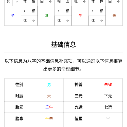
死
↓
休
相
囚
↓
相
囚
旺
↓
休
休
囚
↓
←
相
←
相
←
相
子
卯
午
未
休
→
休
→
休
→
基础信息
以下信息为八字的基础信息补充项，可以通过以下信息推算
出更多的命理细节。
性别
男
神兽
朱雀
时辰
未
三元
下元
胎元
壬
午
九运
七运
胎息
辛
未
值星
平