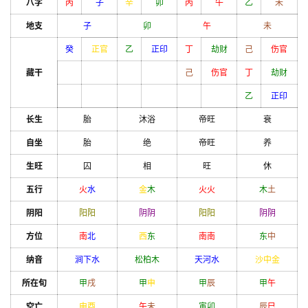
八字
丙
子
辛
卯
丙
午
乙
未
地支
子
卯
午
未
癸
正官
乙
正印
丁
劫财
己
伤官
藏干
己
伤官
丁
劫财
乙
正印
长生
胎
沐浴
帝旺
衰
自坐
胎
绝
帝旺
养
生旺
囚
相
旺
休
五行
火
水
金
木
火
火
木
土
阴阳
阳
阳
阴
阴
阳
阳
阴
阴
方位
南
北
西
东
南
南
东
中
纳音
涧下水
松柏木
天河水
沙中金
所在旬
甲
戌
甲
申
甲
辰
甲
午
空亡
申
酉
午
未
寅
卯
辰
巳