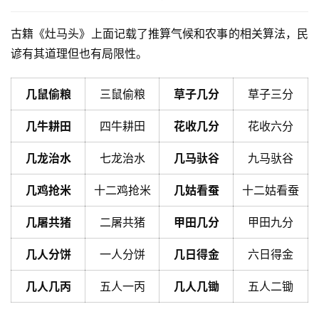
古籍《灶马头》上面记载了推算气候和农事的相关算法，民
谚有其道理但也有局限性。
几鼠偷粮
三鼠偷粮
草子几分
草子三分
几牛耕田
四牛耕田
花收几分
花收六分
几龙治水
七龙治水
几马驮谷
九马驮谷
几鸡抢米
十二鸡抢米
几姑看蚕
十二姑看蚕
几屠共猪
二屠共猪
甲田几分
甲田九分
几人分饼
一人分饼
几日得金
六日得金
几人几丙
五人一丙
几人几锄
五人二锄