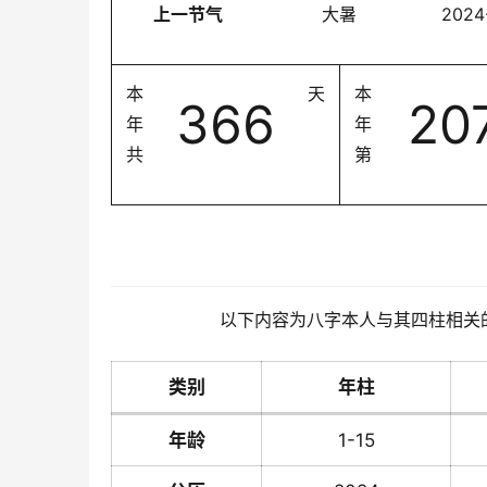
上一节气
大暑
2024
本
天
本
366
20
年
年
共
第
以下内容为八字本人与其四柱相关
类别
年柱
年龄
1-15