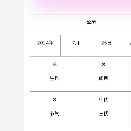
公历
2024年
7月
25日
龙
❌
生肖
闰月
❌
中伏
节气
三伏