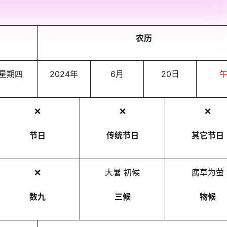
农历
星期四
2024年
6月
20日
❌
❌
❌
节日
传统节日
其它节日
❌
大暑 初候
腐草为萤
数九
三候
物候