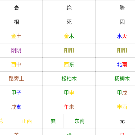
衰
绝
胎
相
死
囚
金
土
金
木
水
火
阴
阴
阳
阳
阳
阳
西
中
西
东
北
南
路旁土
松柏木
杨柳木
甲
子
甲
申
甲
戌
戌
亥
午
未
申
酉
兑
正西
巽
东南
无