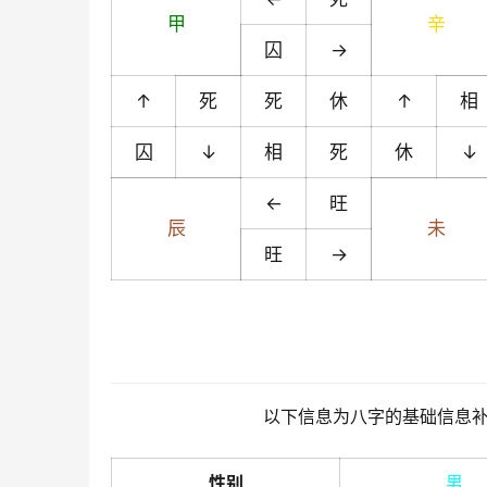
甲
辛
囚
→
↑
死
死
休
↑
相
囚
↓
相
死
休
↓
←
旺
辰
未
旺
→
以下信息为八字的基础信息
性别
男