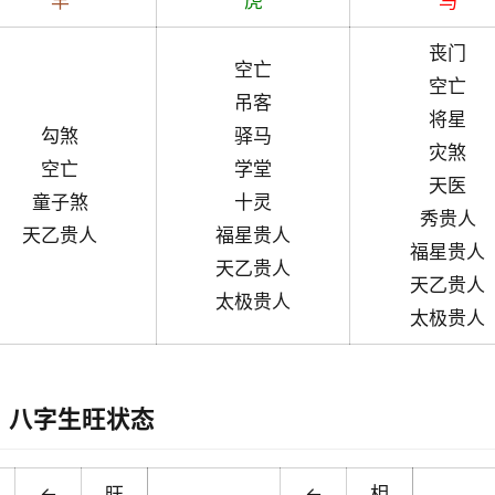
羊
虎
马
丧门
空亡
空亡
吊客
将星
勾煞
驿马
灾煞
空亡
学堂
天医
童子煞
十灵
秀贵人
天乙贵人
福星贵人
福星贵人
天乙贵人
天乙贵人
太极贵人
太极贵人
八字生旺状态
←
旺
←
相