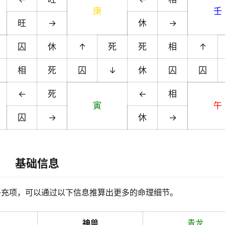
庚
壬
旺
→
休
→
囚
休
↑
死
死
相
↑
相
死
囚
↓
休
囚
囚
←
死
←
相
寅
午
囚
→
休
→
基础信息
补充项，可以通过以下信息推算出更多的命理细节。
神兽
青龙