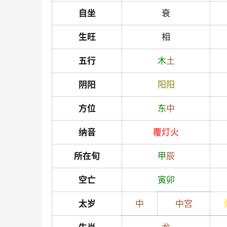
自坐
衰
生旺
相
五行
木
土
阴阳
阳
阳
方位
东
中
纳音
覆灯火
所在旬
甲
辰
空亡
寅
卯
太岁
中
中宫