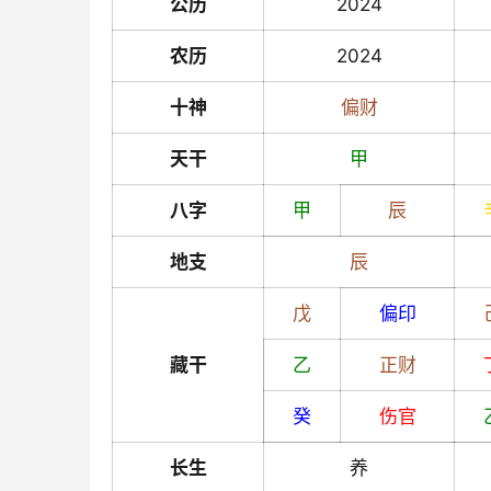
公历
2024
农历
2024
十神
偏财
天干
甲
八字
甲
辰
地支
辰
戊
偏印
藏干
乙
正财
癸
伤官
长生
养