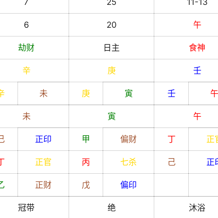
7
25
11-13
6
20
午
劫财
日主
食神
辛
庚
壬
辛
未
庚
寅
壬
未
寅
午
己
正印
甲
偏财
丁
正
丁
正官
丙
七杀
己
正
乙
正财
戊
偏印
冠带
绝
沐浴