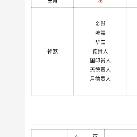
生肖
龙
金舆
流霞
华盖
神煞
德贵人
国印贵人
天德贵人
月德贵人
←
死