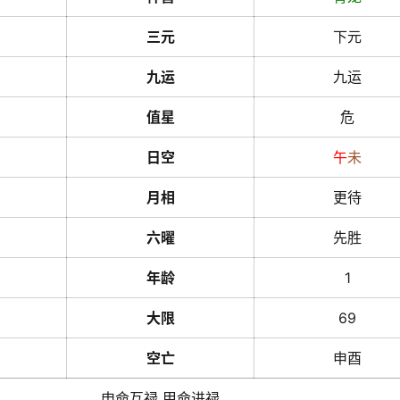
三元
下元
九运
九运
值星
危
日空
午
未
月相
更待
六曜
先胜
年龄
1
大限
69
空亡
申酉
申命互禄 甲命进禄