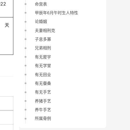
-22
命宫表
甲辰年6月午时生人特性
论婚姻
天
夫妻相刑克
子息多寡
兄弟相刑
有无屋宇
有无学堂
有无田业
有无蚕桑
有无手艺
养猪手艺
养牛手艺
所属骨例