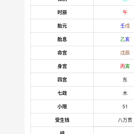
时辰
午
胎元
壬
戌
胎息
乙
亥
命宫
戊
辰
身宫
丙
寅
四宫
东
七政
木
小限
51
受生钱
八万贯
禄