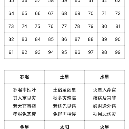
55
56
57
58
59
60
61
62
63
64
65
66
67
68
69
70
71
72
73
74
75
76
77
78
79
80
81
82
83
84
85
86
87
88
89
90
91
92
93
94
95
96
97
98
99
罗喉
土星
水星
罗喉本姓叶
土宿虽凶星
火星入命宫
其人定见灾
秋冬灾难临
疾病及宫非
若无官事挠
若还先见遇
破财逢外遇
孝服免悲衰
免得再相侵
祸患忌伤灾
金星
太阳
火星