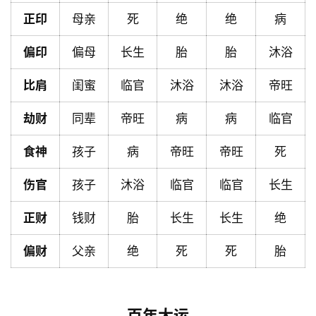
页
正印
母亲
死
绝
绝
病
偏印
偏母
长生
胎
胎
沐浴
黄
比肩
闺蜜
临官
沐浴
沐浴
帝旺
历
劫财
同辈
帝旺
病
病
临官
占
食神
孩子
病
帝旺
帝旺
死
卜
伤官
孩子
沐浴
临官
临官
长生
命
正财
钱财
胎
长生
长生
绝
理
登录
注册
偏财
父亲
绝
死
死
胎
解
梦
百年大运