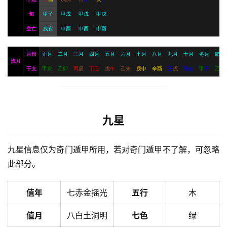
旬
甲子
甲戌
甲戌
甲戌
空亡
戌亥
申酉
申酉
申酉
月份
正月
二月
三月
四月
五月
六月
七月
八月
九月
十月
冬月
腊月
流月
干支
甲
寅
乙
卯
丙
辰
丁
巳
戊
午
己
未
庚
申
辛
酉
壬
戌
癸
亥
甲
子
乙
丑
九星
九星信息仅为奇门遁甲所用，若对奇门遁甲不了解，可忽略
此部分。
值年
七赤金摇光
五行
木
值月
八白土洞明
七色
绿