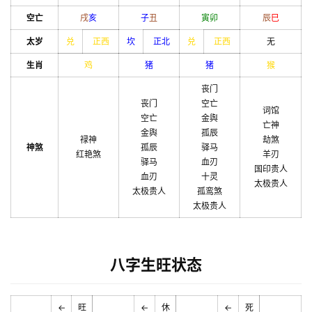
空亡
戌
亥
子
丑
寅
卯
辰
巳
太岁
兑
正西
坎
正北
兑
正西
无
生肖
鸡
猪
猪
猴
丧门
丧门
空亡
词馆
空亡
金舆
亡神
金舆
孤辰
禄神
劫煞
神煞
孤辰
驿马
红艳煞
羊刃
驿马
血刃
国印贵人
血刃
十灵
太极贵人
太极贵人
孤鸾煞
太极贵人
八字生旺状态
←
旺
←
休
←
死