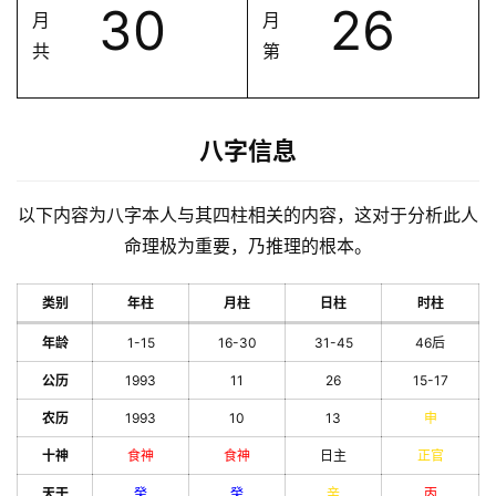
30
26
月
月
共
第
八字信息
以下内容为八字本人与其四柱相关的内容，这对于分析此人
命理极为重要，乃推理的根本。
类别
年柱
月柱
日柱
时柱
年龄
1-15
16-30
31-45
46后
公历
1993
11
26
15-17
农历
1993
10
13
申
十神
食神
食神
日主
正官
天干
癸
癸
辛
丙