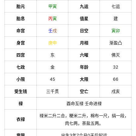
胎元
甲
寅
九运
七运
胎息
丙
寅
值星
建
命宫
壬
戌
日空
寅
卯
身宫
庚
申
月相
渐盈凸
四宫
东
六曜
佛灭
七政
金
年龄
32
小限
45
大限
66
受生钱
三千贯
空亡
戌亥
禄
酉命互禄 壬命进禄
禄米二升二合，粳米二升，棉布一尺，绢一段，
衣禄
肉七两，茶盐五两。
童限
出生3年7个月0天后起运