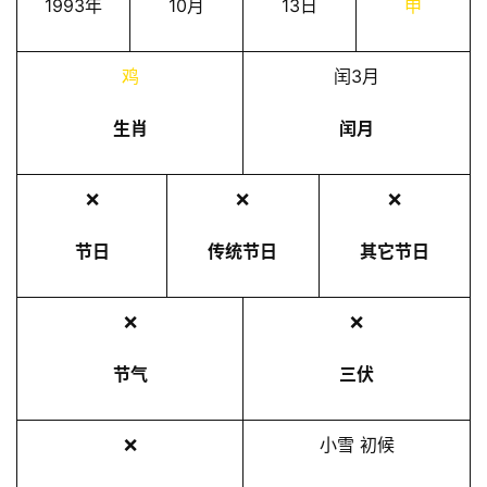
1993年
10月
13日
申
鸡
闰3月
生肖
闰月
❌
❌
❌
节日
传统节日
其它节日
❌
❌
节气
三伏
❌
小雪 初候