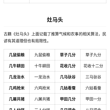
灶马头
古籍《灶马头》上面记载了推算气候和农事的相关算法，民
谚有其道理但也有局限性。
几鼠偷粮
九鼠偷粮
草子几分
草子九分
几牛耕田
十牛耕田
花收几分
花收十二分
几龙治水
一龙治水
几马驮谷
三马驮谷
几鸡抢米
六鸡抢米
几姑看蚕
六姑看蚕
几屠共猪
八屠共猪
甲田几分
甲田一分