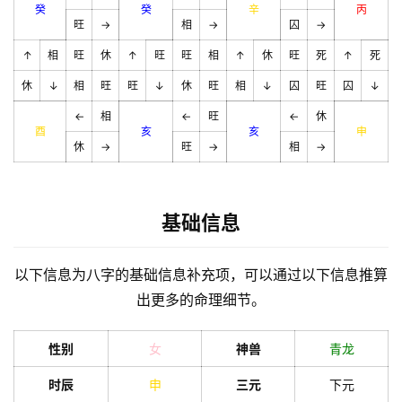
癸
癸
辛
丙
旺
→
相
→
囚
→
↑
相
旺
休
↑
旺
旺
相
↑
休
旺
死
↑
死
休
↓
相
旺
旺
↓
休
旺
相
↓
囚
旺
囚
↓
←
相
←
旺
←
休
酉
亥
亥
申
休
→
旺
→
相
→
基础信息
以下信息为八字的基础信息补充项，可以通过以下信息推算
出更多的命理细节。
性别
女
神兽
青龙
时辰
申
三元
下元