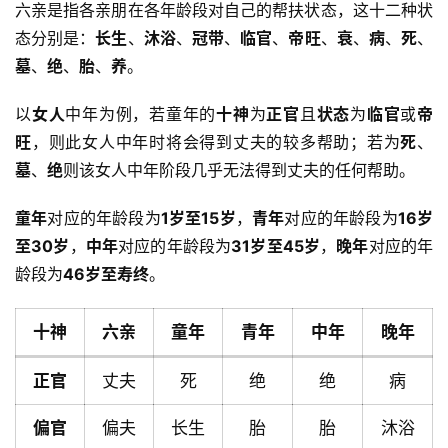
六亲是指各亲朋在各年龄段对自己的帮扶状态，这十二种状
态分别是：
长生
、
沐浴
、
冠带
、
临官
、
帝旺
、
衰
、
病
、
死
、
墓
、
绝
、
胎
、
养
。
以
女人
中年为例，若童年的
十神
为
正官
且
状态
为
临官
或
帝
旺
，则此女人中年时将会得到丈夫的较多帮助；若为
死
、
墓
、
绝
则该女人中年阶段几乎无法得到丈夫的任何帮助。
童年
对应的年龄段为
1岁至15岁
，
青年
对应的年龄段为
16岁
至30岁
，
中年
对应的年龄段为
31岁至45岁
，
晚年
对应的年
龄段为
46岁至寿终
。
十神
六亲
童年
青年
中年
晚年
正官
丈夫
死
绝
绝
病
偏官
偏夫
长生
胎
胎
沐浴
首