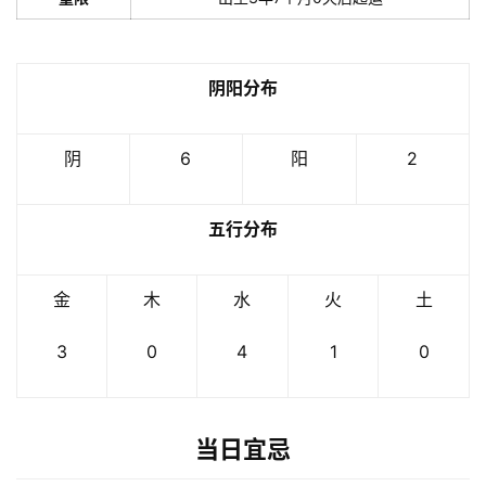
阴阳分布
阴
6
阳
2
五行分布
金
木
水
火
土
3
0
4
1
0
当日宜忌