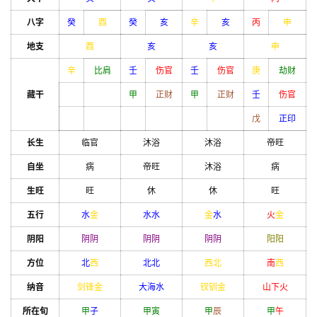
八字
癸
酉
癸
亥
辛
亥
丙
申
地支
酉
亥
亥
申
辛
比肩
壬
伤官
壬
伤官
庚
劫财
藏干
甲
正财
甲
正财
壬
伤官
戊
正印
长生
临官
沐浴
沐浴
帝旺
自坐
病
帝旺
沐浴
病
生旺
旺
休
休
旺
五行
水
金
水
水
金
水
火
金
阴阳
阴
阴
阴
阴
阴
阴
阳
阳
方位
北
西
北
北
西北
南
西
纳音
剑锋金
大海水
钗钏金
山下火
所在旬
甲
子
甲
寅
甲
辰
甲
午