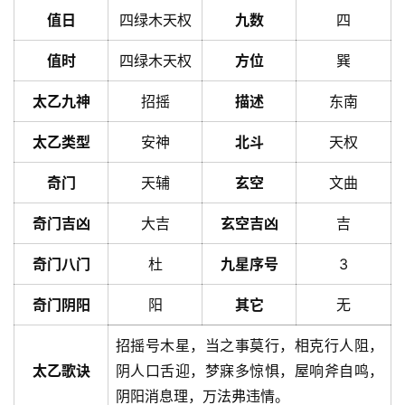
值日
四绿木天权
九数
四
值时
四绿木天权
方位
巽
太乙九神
招摇
描述
东南
太乙类型
安神
北斗
天权
奇门
天辅
玄空
文曲
奇门吉凶
大吉
玄空吉凶
吉
奇门八门
杜
九星序号
3
奇门阴阳
阳
其它
无
招摇号木星，当之事莫行，相克行人阻，
太乙歌诀
阴人口舌迎，梦寐多惊惧，屋响斧自鸣，
阴阳消息理，万法弗违情。