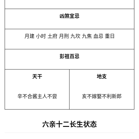
凶煞宜忌
月建 小时 土府 月刑 九坎 九焦 血忌 重日
彭祖百忌
天干
地支
辛不合酱主人不尝
亥不嫁娶不利新郎
六亲十二长生状态