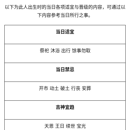
以下为此人出生时的当日各项适宜与晋级的内容，可通过以
下内容参考当日所行之事。
当日适宜
祭祀 沐浴 出行 馀事勿取
当日禁忌
开市 动土 破土 行丧 安葬
吉神宜趋
天恩 王日 续世 宝光