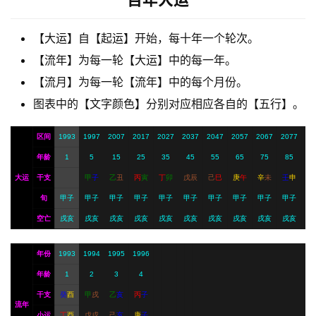
【大运】自【起运】开始，每十年一个轮次。
A
【流年】为每一轮【大运】中的每一年。
I
服
【流月】为每一轮【流年】中的每个月份。
务
图表中的【文字颜色】分别对应相应各自的【五行】。
区间
1993
1997
2007
2017
2027
2037
2047
2057
2067
2077
会
年龄
1
5
15
25
35
45
55
65
75
85
员
大运
干支
甲
子
乙
丑
丙
寅
丁
卯
戊
辰
己
巳
庚
午
辛
未
壬
申
旬
甲子
甲子
甲子
甲子
甲子
甲子
甲子
甲子
甲子
甲子
空亡
戌亥
戌亥
戌亥
戌亥
戌亥
戌亥
戌亥
戌亥
戌亥
戌亥
年份
1993
1994
1995
1996
年龄
1
2
3
4
干支
癸
酉
甲
戌
乙
亥
丙
子
流年
小运
丁
酉
戊
戌
己
亥
庚
子