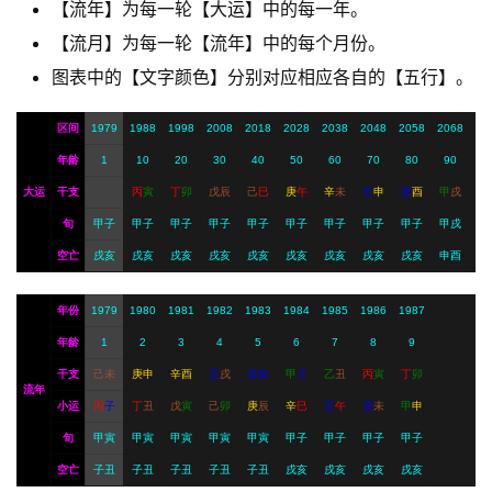
【流年】为每一轮【大运】中的每一年。
A
【流月】为每一轮【流年】中的每个月份。
I
图表中的【文字颜色】分别对应相应各自的【五行】。
服
务
区间
1979
1988
1998
2008
2018
2028
2038
2048
2058
2068
年龄
1
10
20
30
40
50
60
70
80
90
会
大运
干支
丙
寅
丁
卯
戊
辰
己
巳
庚
午
辛
未
壬
申
癸
酉
甲
戌
员
旬
甲子
甲子
甲子
甲子
甲子
甲子
甲子
甲子
甲子
甲戌
空亡
戌亥
戌亥
戌亥
戌亥
戌亥
戌亥
戌亥
戌亥
戌亥
申酉
年份
1979
1980
1981
1982
1983
1984
1985
1986
1987
年龄
1
2
3
4
5
6
7
8
9
干支
己
未
庚
申
辛
酉
壬
戌
癸
亥
甲
子
乙
丑
丙
寅
丁
卯
流年
小运
丙
子
丁
丑
戊
寅
己
卯
庚
辰
辛
巳
壬
午
癸
未
甲
申
旬
甲寅
甲寅
甲寅
甲寅
甲寅
甲子
甲子
甲子
甲子
空亡
子丑
子丑
子丑
子丑
子丑
戌亥
戌亥
戌亥
戌亥