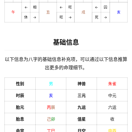
←
相
←
旺
←
囚
午
丑
戌
亥
休
→
旺
→
死
→
基础信息
以下信息为八字的基础信息补充项，可以通过以下信息推算
出更多的命理细节。
性别
男
神兽
朱雀
时辰
亥
三元
中元
胎元
丙
辰
九运
六运
胎息
己
卯
值星
收
命宫
丁
巳
日空
申
酉