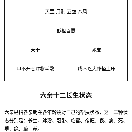
天罡 月刑 五虚 八风
彭祖百忌
天干
地支
甲不开仓财物耗散
戌不吃犬作怪上床
六亲十二长生状态
六亲是指各亲朋在各年龄段对自己的帮扶状态，这十二种状
态分别是：
长生
、
沐浴
、
冠带
、
临官
、
帝旺
、
衰
、
病
、
死
、
墓
、
绝
、
胎
、
养
。