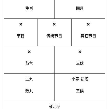
生肖
闰月
❌
❌
❌
节日
传统节日
其它节日
❌
❌
节气
三伏
二九
小寒 初候
数九
三候
雁北乡