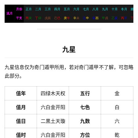
月份
正月
二月
三月
四月
五月
六月
七月
八月
九月
十月
冬月
腊月
流月
干支
丙
寅
丁
卯
戊
辰
己
巳
庚
午
辛
未
壬
申
癸
酉
甲
戌
乙
亥
丙
子
丁
丑
九星
九星信息仅为奇门遁甲所用，若对奇门遁甲不了解，可忽略
此部分。
值年
四绿木天权
五行
金
值月
六白金开阳
七色
白
值日
二黒土天璇
九数
六
值时
六白金开阳
方位
乾