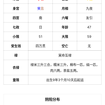
身宫
癸
丑
月相
九夜
四宫
南
六曜
友引
七政
日
年龄
47
小限
51
大限
59
受生钱
四万贯
空亡
无
禄
寅命互禄
禄米三升三合，糯米三升，棉布一匹，绢一匹，
衣禄
肉六两，茶盐五两。
童限
出生9年3个月10天后起运
阴阳分布