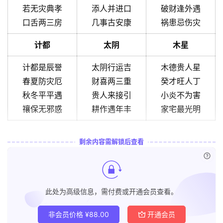
若无灾典孝
添人并进口
破财逢外遇
口舌两三房
几事古安康
祸患忌伤灾
计都
太阴
木星
计都是辰誉
太阴行运吉
木德贵人星
春夏防灾厄
财喜两三重
癸才旺人丁
秋冬平平遇
贵人来接引
小炎不为害
禳保无邪惑
耕作遇年丰
家宅最光明
剩余内容需解锁后查看
已付
此处为高级信息，需付费或开通会员查看。
非会员价格
¥
88.00
开通会员