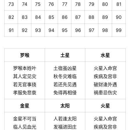
73
74
75
76
77
78
79
80
81
82
83
84
85
86
87
88
89
90
91
92
93
94
95
96
97
98
99
罗喉
土星
水星
罗喉本姓叶
土宿虽凶星
火星入命宫
其人定见灾
秋冬灾难临
疾病及宫非
若无官事挠
若还先见遇
破财逢外遇
孝服免悲衰
免得再相侵
祸患忌伤灾
金星
太阳
火星
金星不可当
人若逢太阳
火星入命宫
临人见血光
发福进田庄
疾病及宫非