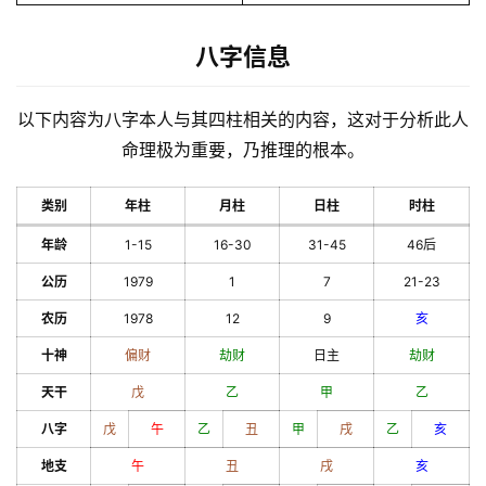
八字信息
以下内容为八字本人与其四柱相关的内容，这对于分析此人
命理极为重要，乃推理的根本。
类别
年柱
月柱
日柱
时柱
年龄
1-15
16-30
31-45
46后
公历
1979
1
7
21-23
农历
1978
12
9
亥
十神
偏财
劫财
日主
劫财
天干
戊
乙
甲
乙
八字
戊
午
乙
丑
甲
戌
乙
亥
地支
午
丑
戌
亥