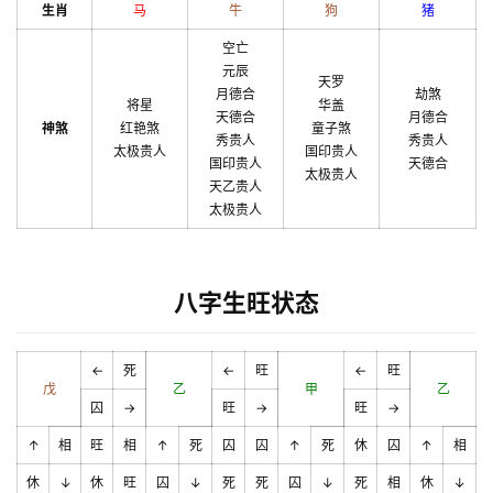
生肖
马
牛
狗
猪
空亡
元辰
天罗
月德合
劫煞
将星
华盖
天德合
月德合
神煞
红艳煞
童子煞
秀贵人
秀贵人
太极贵人
国印贵人
国印贵人
天德合
太极贵人
天乙贵人
太极贵人
八字生旺状态
←
死
←
旺
←
旺
戊
乙
甲
乙
囚
→
旺
→
旺
→
↑
相
旺
相
↑
死
囚
囚
↑
死
休
囚
↑
相
休
↓
休
旺
囚
↓
死
死
囚
↓
死
相
休
↓