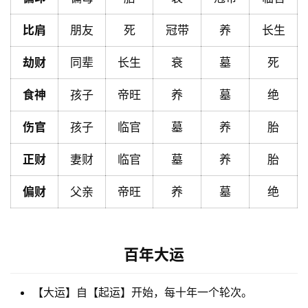
比肩
朋友
死
冠带
养
长生
黄
历
劫财
同辈
长生
衰
墓
死
食神
孩子
帝旺
养
墓
绝
占
伤官
孩子
临官
墓
养
胎
卜
正财
妻财
临官
墓
养
胎
命
偏财
父亲
帝旺
养
墓
绝
理
登录
注册
百年大运
解
梦
【大运】自【起运】开始，每十年一个轮次。