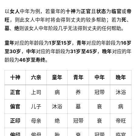
以
女人
中年为例，若童年的
十神
为
正官
且
状态
为
临官
或
帝
旺
，则此女人中年时将会得到丈夫的较多帮助；若为
死
、
墓
、
绝
则该女人中年阶段几乎无法得到丈夫的任何帮助。
童年
对应的年龄段为
1岁至15岁
，
青年
对应的年龄段为
16岁
至30岁
，
中年
对应的年龄段为
31岁至45岁
，
晚年
对应的年
龄段为
46岁至寿终
。
十神
六亲
童年
青年
中年
晚年
正官
上司
病
养
冠带
沐浴
偏官
儿子
沐浴
墓
衰
病
正印
母亲
绝
冠带
衰
帝旺
首
页
偏印
偏母
胎
衰
冠带
临官