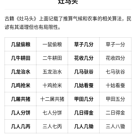
灶马头
古籍《灶马头》上面记载了推算气候和农事的相关算法，民
谚有其道理但也有局限性。
几鼠偷粮
一鼠偷粮
草子几分
草子一分
几牛耕田
二牛耕田
花收几分
花收四分
几龙治水
五龙治水
几马驮谷
七马驮谷
几鸡抢米
十鸡抢米
几姑看蚕
十姑看蚕
几屠共猪
十二屠共猪
甲田几分
甲田五分
几人分饼
七人分饼
几日得金
二日得金
几人几丙
三人七丙
几人几锄
三人八锄