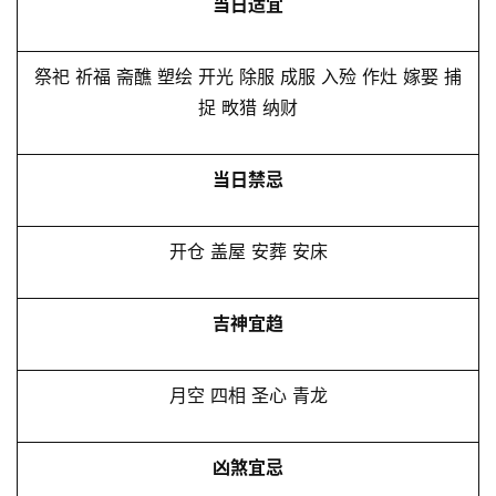
当日适宜
祭祀 祈福 斋醮 塑绘 开光 除服 成服 入殓 作灶 嫁娶 捕
捉 畋猎 纳财
当日禁忌
开仓 盖屋 安葬 安床
吉神宜趋
月空 四相 圣心 青龙
凶煞宜忌