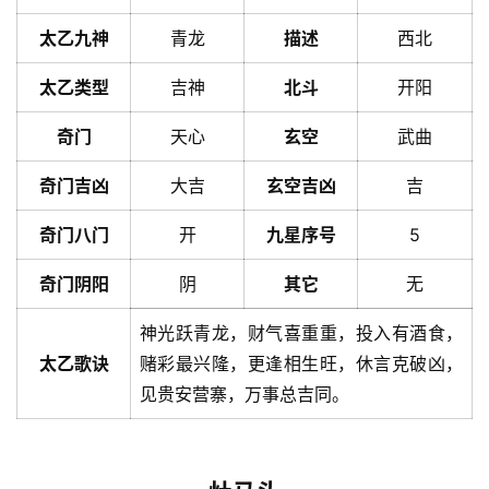
太乙九神
青龙
描述
西北
太乙类型
吉神
北斗
开阳
奇门
天心
玄空
武曲
奇门吉凶
大吉
玄空吉凶
吉
奇门八门
开
九星序号
5
奇门阴阳
阴
其它
无
神光跃青龙，财气喜重重，投入有酒食，
太乙歌诀
赌彩最兴隆，更逢相生旺，休言克破凶，
见贵安营寨，万事总吉同。