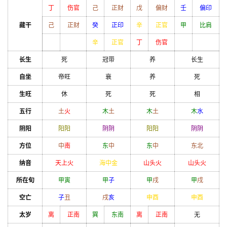
丁
伤官
己
正财
戊
偏财
壬
偏印
藏干
己
正财
癸
正印
辛
正官
甲
比肩
辛
正官
丁
伤官
长生
死
冠带
养
长生
自坐
帝旺
衰
养
死
生旺
休
死
死
相
五行
土
火
木
土
木
土
木
水
阴阳
阳
阳
阴
阴
阳
阳
阴
阴
方位
中
南
东
中
东
中
东北
纳音
天上火
海中金
山头火
山头火
所在旬
甲
寅
甲
子
甲
戌
甲
戌
空亡
子
丑
戌
亥
申
酉
申
酉
太岁
离
正南
巽
东南
离
正南
无